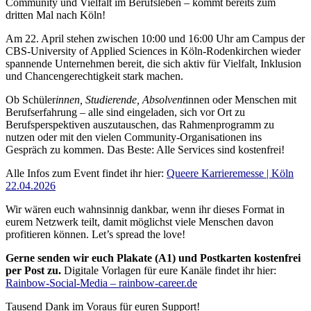
Community und Vielfalt im Berufsleben – kommt bereits zum
dritten Mal nach Köln!
Am 22. April stehen zwischen 10:00 und 16:00 Uhr am Campus der
CBS-University of Applied Sciences in Köln-Rodenkirchen wieder
spannende Unternehmen bereit, die sich aktiv für Vielfalt, Inklusion
und Chancengerechtigkeit stark machen.
Ob Schüler
innen, Studierende, Absolvent
innen oder Menschen mit
Berufserfahrung – alle sind eingeladen, sich vor Ort zu
Berufsperspektiven auszutauschen, das Rahmenprogramm zu
nutzen oder mit den vielen Community-Organisationen ins
Gespräch zu kommen. Das Beste: Alle Services sind kostenfrei!
Alle Infos zum Event findet ihr hier:
Queere Karrieremesse | Köln
22.04.2026
Wir wären euch wahnsinnig dankbar, wenn ihr dieses Format in
eurem Netzwerk teilt, damit möglichst viele Menschen davon
profitieren können. Let’s spread the love!
Gerne senden wir euch Plakate (A1) und Postkarten kostenfrei
per Post zu.
Digitale Vorlagen für eure Kanäle findet ihr hier:
Rainbow-Social-Media – rainbow-career.de
Tausend Dank im Voraus für euren Support!