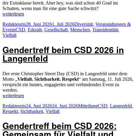
der Extraklasse bereit. Aber hey, was sind schon 40 Grad im
Schatten, wenn man für eine gute Sache schwitzt?
„4.
weiterlesen
CSD
Autor
Veröffentlicht
Kategorien
Redakteurin
28. Juni 2026
1. Juli 2026
Diversität
,
Veranstaltungen &
Erkrath
Schlagwörter
am
Events
CSD
,
Erkrath
,
Gesellschaft
,
Menschen
,
Transidentität
,
2026:
Vielfalt
Bunt,
heiß
Gendertreff beim CSD 2026 in
und
voller
Langenfeld
Herz“
Der erste Christopher Street Day (CSD) in Langenfeld unter dem
Motto „
Vielfalt. Sichtbarkeit. Respekt
“ am Samstag, 11. Juli 2026,
verspricht ein buntes, engagiertes und verbindendes Event zu
werden.
„Gendertreff
weiterlesen
beim
Autor
Veröffentlicht
Kategorien
Schlagwörter
Redakteurin
24. Juni 2026
24. Juni 2026
Mitteilung
CSD
,
Langenfeld
,
CSD
am
Respekt
,
Sichtbarkeit
,
Vielfalt
2026
in
Gendertreff beim CSD 2026:
Langenfeld“
Gemeinsam für Vielfalt und