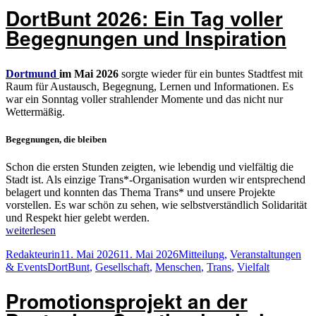
DortBunt 2026: Ein Tag voller
im
Alter
Begegnungen und Inspiration
sichtbar
feiern“
Dortmund
im
Mai 2026
sorgte wieder für ein buntes Stadtfest mit
Raum für Austausch, Begegnung, Lernen und Informationen. Es
war ein Sonntag voller strahlender Momente und das nicht nur
Wettermäßig.
Begegnungen, die bleiben
Schon die ersten Stunden zeigten, wie lebendig und vielfältig die
Stadt ist. Als einzige Trans*-Organisation wurden wir entsprechend
belagert und konnten das Thema Trans* und unsere Projekte
vorstellen. Es war schön zu sehen, wie selbstverständlich Solidarität
und Respekt hier gelebt werden.
„DortBunt
weiterlesen
2026:
Autor
Veröffentlicht
Kategorien
Redakteurin
11. Mai 2026
11. Mai 2026
Mitteilung
,
Veranstaltungen
Ein
Schlagwörter
am
& Events
DortBunt
,
Gesellschaft
,
Menschen
,
Trans
,
Vielfalt
Tag
voller
Promotionsprojekt an der
Begegnungen
und