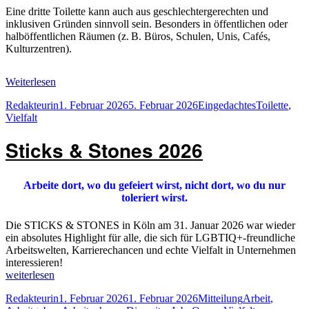
Eine dritte Toilette kann auch aus geschlechtergerechten und
inklusiven Gründen sinnvoll sein. Besonders in öffentlichen oder
halböffentlichen Räumen (z. B. Büros, Schulen, Unis, Cafés,
Kulturzentren).
Weiterlesen
Autor
Veröffentlicht
Kategorien
Schlagwörte
Redakteurin
1. Februar 2026
5. Februar 2026
Eingedachtes
Toilette
,
am
Vielfalt
Sticks & Stones 2026
Arbeite dort, wo du gefeiert wirst, nicht dort, wo du nur
toleriert wirst.
Die STICKS & STONES in Köln am 31. Januar 2026 war wieder
ein absolutes Highlight für alle, die sich für LGBTIQ+-freundliche
Arbeitswelten, Karrierechancen und echte Vielfalt in Unternehmen
interessieren!
„Sticks
weiterlesen
&
Autor
Veröffentlicht
Kategorien
Schlagwörter
Redakteurin
1. Februar 2026
1. Februar 2026
Mitteilung
Arbeit
,
Stones