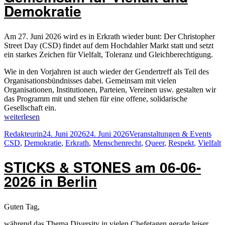
Demokratie
Am 27. Juni 2026 wird es in Erkrath wieder bunt: Der Christopher
Street Day (CSD) findet auf dem Hochdahler Markt statt und setzt
ein starkes Zeichen für Vielfalt, Toleranz und Gleichberechtigung.
Wie in den Vorjahren ist auch wieder der Gendertreff als Teil des
Organisationsbündnisses dabei. Gemeinsam mit vielen
Organisationen, Institutionen, Parteien, Vereinen usw. gestalten wir
das Programm mit und stehen für eine offene, solidarische
Gesellschaft ein.
„Gendertreff
weiterlesen
beim
Autor
Veröffentlicht
Kategorien
Schl
Redakteurin
24. Juni 2026
24. Juni 2026
Veranstaltungen & Events
CSD
am
CSD
,
Demokratie
,
Erkrath
,
Menschenrecht
,
Queer
,
Respekt
,
Vielfalt
2026:
Gemeinsam
STICKS & STONES am 06-06-
für
Vielfalt
2026 in Berlin
und
Demokratie“
Guten Tag,
während das Thema Diversity in vielen Chefetagen gerade leiser