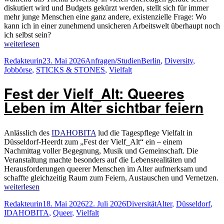
diskutiert wird und Budgets gekürzt werden, stellt sich für immer
mehr junge Menschen eine ganz andere, existenzielle Frage: Wo
kann ich in einer zunehmend unsicheren Arbeitswelt überhaupt noch
ich selbst sein?
„STICKS
weiterlesen
&
Autor
Veröffentlicht
Kategorien
Schlagwörter
Redakteurin
23. Mai 2026
Anfragen/Studien
Berlin
,
Diversity
,
STONES
am
Jobbörse
,
STICKS & STONES
,
Vielfalt
am
06-
Fest der Vielf_Alt: Queeres
06-
2026
Leben im Alter sichtbar feiern
in
Berlin“
Anlässlich des
IDAHOBITA
lud die Tagespflege Vielfalt in
Düsseldorf-Heerdt zum „Fest der Vielf_Alt“ ein – einem
Nachmittag voller Begegnung, Musik und Gemeinschaft. Die
Veranstaltung machte besonders auf die Lebensrealitäten und
Herausforderungen queerer Menschen im Alter aufmerksam und
schaffte gleichzeitig Raum zum Feiern, Austauschen und Vernetzen.
„Fest
weiterlesen
der
Autor
Veröffentlicht
Kategorien
Schlagwörter
Redakteurin
18. Mai 2026
22. Juli 2026
Diversität
Alter
,
Düsseldorf
,
Vielf_Alt:
am
IDAHOBITA
,
Queer
,
Vielfalt
Queeres
Leben