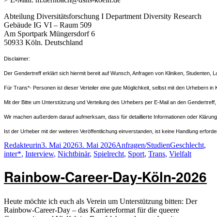
Abteilung Diversitätsforschung I Department Diversity Research
Gebäude IG VI – Raum 509
Am Sportpark Müngersdorf 6
50933 Köln. Deutschland
Disclaimer:
Der Gendertreff erklärt sich hiermit bereit auf Wunsch, Anfragen von Kliniken, Studenten, L
Für Trans*- Personen ist dieser Verteiler eine gute Möglichkeit, selbst mit den Urhebern in K
Mit der Bitte um Unterstützung und Verteilung des Urhebers per E-Mail an den Gendertreff
Wir machen außerdem darauf aufmerksam, dass für detaillierte Informationen oder Klärungen
Ist der Urheber mit der weiteren Veröffentlichung einverstanden, ist keine Handlung erfo
Autor
Veröffentlicht
Kategorien
Schlagwörter
Redakteurin
3. Mai 2026
3. Mai 2026
Anfragen/Studien
Geschlecht
,
am
inter*
,
Interview
,
Nichtbinär
,
Spielrecht
,
Sport
,
Trans
,
Vielfalt
Rainbow-Career-Day-Köln-2026
Heute möchte ich euch als Verein um Unterstützung bitten: Der
Rainbow-Career-Day – das Karriereformat für die queere