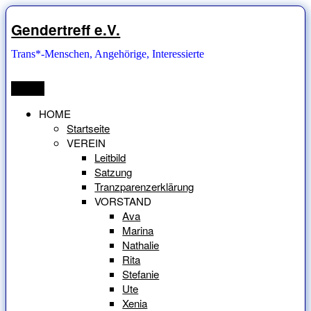
Zum
Inhalt
Gendertreff e.V.
springen
Trans*-Menschen, Angehörige, Interessierte
Menü
HOME
Startseite
VEREIN
Leitbild
Satzung
Tranzparenzerklärung
VORSTAND
Ava
Marina
Nathalie
Rita
Stefanie
Ute
Xenia