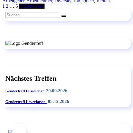
am
Arbeitgeber
,
Arbeitnehmer
,
Diversity
,
Job
,
Queer
,
Vielfalt
2026“
Seitennummerierung
Seite
Seite
Seite
1
2
…
6
Nächste Seite
der
Suchen
Suchen
nach:
Beiträge
Nächstes Treffen
20.09.2026
Gendertreff Düsseldorf:
05.12.2026
Gendertreff Leverkusen: