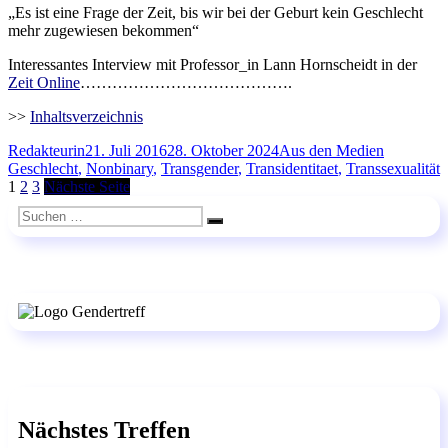
„Es ist eine Frage der Zeit, bis wir bei der Geburt kein Geschlecht
mehr zugewiesen bekommen“
Interessantes Interview mit Professor_in Lann Hornscheidt in der
Zeit Online
………………………………….
>>
Inhaltsverzeichnis
Autor
Veröffentlicht
Kategorien
Schlagwör
Redakteurin
21. Juli 2016
28. Oktober 2024
Aus den Medien
am
Geschlecht
,
Nonbinary
,
Transgender
,
Transidentitaet
,
Transsexualität
Seitennummerierung
Seite
Seite
Seite
1
2
3
Nächste Seite
der
Suchen
Suchen
nach:
Beiträge
Nächstes Treffen