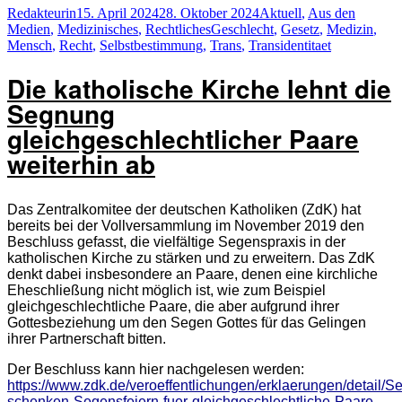
Autor
Veröffentlicht
Kategorien
Redakteurin
15. April 2024
28. Oktober 2024
Aktuell
,
Aus den
abgelöst“
am
Schlagwörter
Medien
,
Medizinisches
,
Rechtliches
Geschlecht
,
Gesetz
,
Medizin
,
Mensch
,
Recht
,
Selbstbestimmung
,
Trans
,
Transidentitaet
Die katholische Kirche lehnt die
Segnung
gleichgeschlechtlicher Paare
weiterhin ab
Das Zentralkomitee der deutschen Katholiken (Z
d
K) hat
bereits bei der Vollversammlung im November 2019 den
Beschluss gefasst, die vielfältige Segenspraxis in der
katholischen Kirche zu stärken und zu erweitern. Das ZdK
denkt dabei insbesondere an Paare, denen eine kirchliche
Eheschließung nicht möglich ist, wie zum Beispiel
gleichgeschlechtliche Paare, die aber aufgrund ihrer
Gottesbeziehung um den Segen Gottes für das Gelingen
ihrer Partnerschaft bitten.
De
r
Beschluss k
a
nn hier nach
ge
lesen
werden
:
https://www.zdk.de/veroeffentlichungen/erklaerungen/detail/S
schenken-Segensfeiern-fuer-gleichgeschlechtliche-Paare-