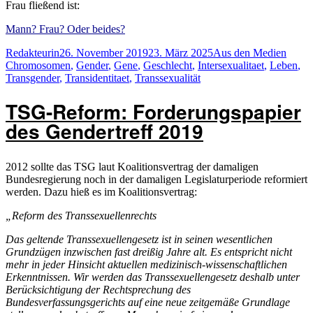
Frau fließend ist:
Mann? Frau? Oder beides?
Autor
Veröffentlicht
Kategorien
Schla
Redakteurin
26. November 2019
23. März 2025
Aus den Medien
am
Chromosomen
,
Gender
,
Gene
,
Geschlecht
,
Intersexualitaet
,
Leben
,
Transgender
,
Transidentitaet
,
Transsexualität
TSG-Reform: Forderungspapier
des Gendertreff 2019
2012 sollte das TSG laut Koalitionsvertrag der damaligen
Bundesregierung noch in der damaligen Legislaturperiode reformiert
werden. Dazu hieß es im Koalitionsvertrag:
„Reform des Transsexuellenrechts
Das geltende Transsexuellengesetz ist in seinen wesentlichen
Grundzügen inzwischen fast dreißig Jahre alt. Es entspricht nicht
mehr in jeder Hinsicht aktuellen medizinisch-wissenschaftlichen
Erkenntnissen. Wir werden das Transsexuellengesetz deshalb unter
Berücksichtigung der Rechtsprechung des
Bundesverfassungsgerichts auf eine neue zeitgemäße Grundlage