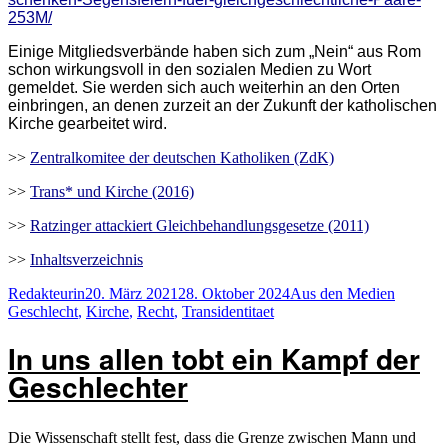
253M/
E
inige Mitgliedsverbände haben sich zum „
N
ein“ aus Rom
schon wirkungsvoll in den sozialen Medien zu Wort
gemeldet.
Sie werden
sich auch weiterhin an den Orten
einbringen, an denen zurzeit an der Zukunft der katholischen
Kirche gearbeitet wird.
>>
Zentralkomitee der deutschen Katholiken (ZdK)
>>
Trans* und Kirche (2016)
>>
Ratzinger attackiert Gleichbehandlungsgesetze (2011)
>>
Inhaltsverzeichnis
Autor
Veröffentlicht
Kategorien
Schlagw
Redakteurin
20. März 2021
28. Oktober 2024
Aus den Medien
am
Geschlecht
,
Kirche
,
Recht
,
Transidentitaet
In uns allen tobt ein Kampf der
Geschlechter
Die Wissenschaft stellt fest, dass die Grenze zwischen Mann und