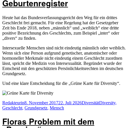
Geburtenregister
Heute hat das Bundesverfassungsgericht den Weg für ein drittes
Geschlecht frei gemacht. Für eine Regelung hat der Gesetzgeber
Zeit bis Ende 2018, neben „männlich“ und „weiblich“ eine dritte
positive Bezeichnung des Geschlechts, zum Beispiel „inter“ oder
„divers“ zu finden.
Intersexuelle Menschen sind nicht eindeutig männlich oder weiblich.
Wenn sich eine Person aufgrund genetischer, anatomischer oder
hormoneller Merkmale nicht eindeutig einem Geschlecht zuordnen
lässt, spricht die Medizin von Intersexualität. Begründet wurde der
Entscheid mit den geschützten Persönlichkeitsrechten im deutschen
Grundgesetz.
Und eine klare Entscheidung für die „Grüne Karte für Diversity“.
Autor
Veröffentlicht
Kategorien
Schlagwörter
Redakteurin
8. November 2017
22. Juli 2026
Diversität
Diversity
,
am
Geschlecht
,
Grundgesetz
,
Mensch
Floras Problem mit dem