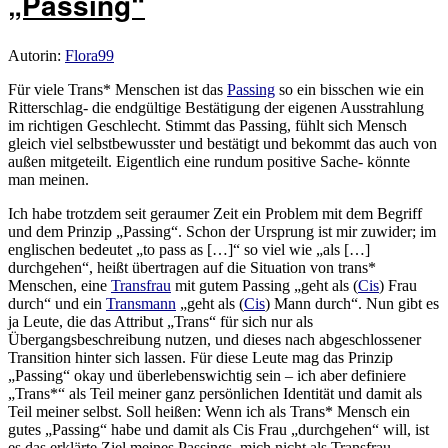
„Passing“
Autorin:
Flora99
Für viele Trans* Menschen ist das
Passing
so ein bisschen wie ein
Ritterschlag- die endgültige Bestätigung der eigenen Ausstrahlung
im richtigen Geschlecht. Stimmt das Passing, fühlt sich Mensch
gleich viel selbstbewusster und bestätigt und bekommt das auch von
außen mitgeteilt. Eigentlich eine rundum positive Sache- könnte
man meinen.
Ich habe trotzdem seit geraumer Zeit ein Problem mit dem Begriff
und dem Prinzip „Passing“. Schon der Ursprung ist mir zuwider; im
englischen bedeutet „to pass as […]“ so viel wie „als […]
durchgehen“, heißt übertragen auf die Situation von trans*
Menschen, eine
Transfrau
mit gutem Passing „geht als (
Cis
) Frau
durch“ und ein
Transmann
„geht als (
Cis
) Mann durch“. Nun gibt es
ja Leute, die das Attribut „Trans“ für sich nur als
Übergangsbeschreibung nutzen, und dieses nach abgeschlossener
Transition hinter sich lassen. Für diese Leute mag das Prinzip
„Passing“ okay und überlebenswichtig sein – ich aber definiere
„Trans*“ als Teil meiner ganz persönlichen Identität und damit als
Teil meiner selbst. Soll heißen: Wenn ich als Trans* Mensch ein
gutes „Passing“ habe und damit als Cis Frau „durchgehen“ will, ist
es das erklärte Ziel meines Passings, mich nicht als Transfrau