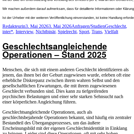
Wir machen außerdem darauf aufmerksam, dass für detaillierte Informationen oder Klärungen
Ist der Urheber mit der weiteren Veröffentlichung einverstanden, ist keine Handlung erfo
Autor
Veröffentlicht
Kategorien
Schlagwörter
Redakteurin
3. Mai 2026
3. Mai 2026
Anfragen/Studien
Geschlecht
,
am
inter*
,
Interview
,
Nichtbinär
,
Spielrecht
,
Sport
,
Trans
,
Vielfalt
Geschlechtsangleichende
Operationen – Stand 2025
Menschen, die sich mit einem anderen Geschlecht identifizieren als
jenem, das ihnen bei der Geburt zugewiesen wurde, erleben oft eine
erhebliche Diskrepanz zwischen ihrem wahren Selbst und den
gesellschaftlichen Erwartungen, die mit ihrem zugewiesenen
Geschlecht verbunden sind. Dies kann zu tiefgreifenden
psychischen Belastungen und einer sehr starken Sehnsucht nach
einer körperlichen Angleichung führen.
Geschlechtsangleichende Operationen, auch als
geschlechtsbejahende Operationen bekannt, sind häufig ein zentraler
Bestandteil des Übergangsprozesses, um das äußere
Erscheinungsbild mit der eigenen Geschlechtsidentität in Einklang
zu bringen. Leider sind diese Operationen, oft mit sehr hohen