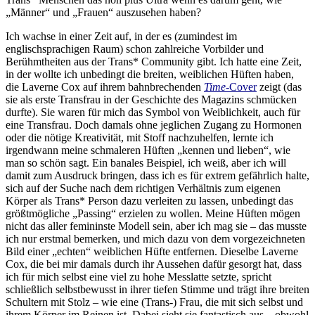
„Männer“ und „Frauen“ auszusehen haben?
Ich wachse in einer Zeit auf, in der es (zumindest im
englischsprachigen Raum) schon zahlreiche Vorbilder und
Berühmtheiten aus der Trans* Community gibt. Ich hatte eine Zeit,
in der wollte ich unbedingt die breiten, weiblichen Hüften haben,
die Laverne Cox auf ihrem bahnbrechenden
Time
-Cover
zeigt (das
sie als erste Transfrau in der Geschichte des Magazins schmücken
durfte). Sie waren für mich das Symbol von Weiblichkeit, auch für
eine Transfrau. Doch damals ohne jeglichen Zugang zu Hormonen
oder die nötige Kreativität, mit Stoff nachzuhelfen, lernte ich
irgendwann meine schmaleren Hüften „kennen und lieben“, wie
man so schön sagt. Ein banales Beispiel, ich weiß, aber ich will
damit zum Ausdruck bringen, dass ich es für extrem gefährlich halte,
sich auf der Suche nach dem richtigen Verhältnis zum eigenen
Körper als Trans* Person dazu verleiten zu lassen, unbedingt das
größtmögliche „Passing“ erzielen zu wollen. Meine Hüften mögen
nicht das aller femininste Modell sein, aber ich mag sie – das musste
ich nur erstmal bemerken, und mich dazu von dem vorgezeichneten
Bild einer „echten“ weiblichen Hüfte entfernen. Dieselbe Laverne
Cox, die bei mir damals durch ihr Aussehen dafür gesorgt hat, dass
ich für mich selbst eine viel zu hohe Messlatte setzte, spricht
schließlich selbstbewusst in ihrer tiefen Stimme und trägt ihre breiten
Schultern mit Stolz – wie eine (Trans-) Frau, die mit sich selbst und
ihrem Körper im Reinen ist. Dabei sieht sie fantastisch aus – obwohl