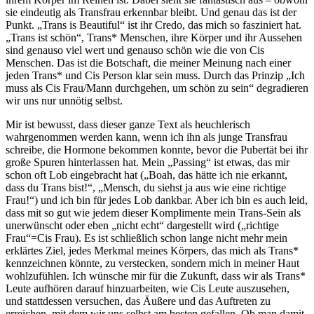
sie eindeutig als Transfrau erkennbar bleibt. Und genau das ist der
Punkt. „Trans is Beautiful“ ist ihr Credo, das mich so fasziniert hat.
„Trans ist schön“, Trans* Menschen, ihre Körper und ihr Aussehen
sind genauso viel wert und genauso schön wie die von Cis
Menschen. Das ist die Botschaft, die meiner Meinung nach einer
jeden Trans* und Cis Person klar sein muss. Durch das Prinzip „Ich
muss als Cis Frau/Mann durchgehen, um schön zu sein“ degradieren
wir uns nur unnötig selbst.
Mir ist bewusst, dass dieser ganze Text als heuchlerisch
wahrgenommen werden kann, wenn ich ihn als junge Transfrau
schreibe, die Hormone bekommen konnte, bevor die Pubertät bei ihr
große Spuren hinterlassen hat. Mein „Passing“ ist etwas, das mir
schon oft Lob eingebracht hat („Boah, das hätte ich nie erkannt,
dass du Trans bist!“, „Mensch, du siehst ja aus wie eine richtige
Frau!“) und ich bin für jedes Lob dankbar. Aber ich bin es auch leid,
dass mit so gut wie jedem dieser Komplimente mein Trans-Sein als
unerwünscht oder eben „nicht echt“ dargestellt wird („richtige
Frau“=Cis Frau). Es ist schließlich schon lange nicht mehr mein
erklärtes Ziel, jedes Merkmal meines Körpers, das mich als Trans*
kennzeichnen könnte, zu verstecken, sondern mich in meiner Haut
wohlzufühlen. Ich wünsche mir für die Zukunft, dass wir als Trans*
Leute aufhören darauf hinzuarbeiten, wie Cis Leute auszusehen,
und stattdessen versuchen, das Äußere und das Auftreten zu
erreichen, mit dem wir uns selbst am besten gefallen. Ob man damit