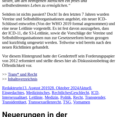
stellen, um den betroffenen Menschen ein freies und
selbstbestimmtes Leben zu ermöglichen.“
Seitdem ist nichts passiert? Doch! In den letzten 7 Jahren wurden
Vereine und Selbsthilfeorganisationen angehört, ein neuer ICD-
Schlüssel entworfen (Von der WHO 2019 formal angenommen) und
eine neue Leitlinie vorgestellt. Es ist fest davon auszugehen, dass
der ICD-11, die S3-Leitlinie, sowie die Vorschläge der Vereine und
Selbsthilfeorganisationen nun zur Gesetzesreform heran gezogen
und kurzfristig umgesetzt werden. Teilweise wird bereits nach den
neuen Richtlinien gehandelt.
Vor diesem Hintergrund hatte der Gendertreff sein Forderungspapier
von 2012 reformiert und stellte dieses hier als Diskussionsbeitrag der
Öffentlichkeit vor.
>>
Trans* und Recht
>>
Inhaltsverzeichnis
Autor
Veröffentlicht
Kategorien
Redakteurin
13. August 2019
28. Oktober 2024
Aktuell
,
am
Schlagwörter
Eingedachtes
,
Medizinisches
,
Rechtliches
Geschlecht
,
ICD
,
Intersexualitaet
,
Leitlinie
,
Medizin
,
Politik
,
Recht
,
Transgender
,
Transidentitaet
,
Transsexuellenrecht
,
TSG
,
Vornamen
Neuerungen in der