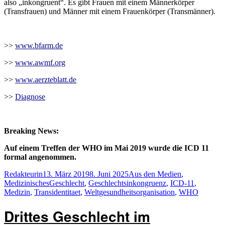
also „inkongruent“. Es gibt Frauen mit einem Männerkörper
(Transfrauen) und Männer mit einem Frauenkörper (Transmänner).
>>
www.bfarm.de
>>
www.awmf.org
>>
www.aerzteblatt.de
>>
Diagnose
Breaking News:
Auf einem Treffen der WHO im Mai 2019 wurde die ICD 11
formal angenommen.
Autor
Veröffentlicht
Kategorien
Redakteurin
13. März 2019
8. Juni 2025
Aus den Medien
,
am
Schlagwörter
Medizinisches
Geschlecht
,
Geschlechtsinkongruenz
,
ICD-11
,
Medizin
,
Transidentitaet
,
Weltgesundheitsorganisation
,
WHO
Drittes Geschlecht im