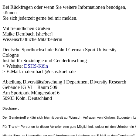
Bei Rückfragen oder wenn Sie weitere Informationen benötigen,
können
Sie sich jederzeit gerne bei mir melden.
Mit freundlichen Grüßen
Maike Dernbach [she/her]
Wissenschaftliche Mitarbeiterin
Deutsche Sporthochschule Köln I German Sport University
Cologne
Institut für Soziologie und Genderforschung
> Website:
DSHS-Köln
> E-Mail: m.dernbach
@
dshs-
ko
eln.
de
Abteilung Diversitätsforschung I Department Diversity Research
Gebäude IG VI – Raum 509
Am Sportpark Müngersdorf 6
50933 Köln. Deutschland
Disclaimer:
Der Gendertreff erklärt sich hiermit bereit auf Wunsch, Anfragen von Kliniken, Studenten, L
Für Trans*- Personen ist dieser Verteiler eine gute Möglichkeit, selbst mit den Urhebern in K
Mit der Bitte um Unterstützung und Verteilung des Urhebers per E-Mail an den Gendertreff