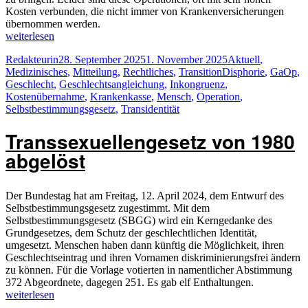
Kosten verbunden, die nicht immer von Krankenversicherungen
übernommen werden.
„Geschlechtsangleichende
weiterlesen
Operationen
Autor
Veröffentlicht
Kategorien
Redakteurin
28. September 2025
1. November 2025
Aktuell
,
–
am
Schlagwörter
Medizinisches
,
Mitteilung
,
Rechtliches
,
Transition
Disphorie
,
GaOp
,
Stand
Geschlecht
,
Geschlechtsangleichung
,
Inkongruenz
,
2025“
Kostenübernahme
,
Krankenkasse
,
Mensch
,
Operation
,
Selbstbestimmungsgesetz
,
Transidentität
Transsexuellengesetz von 1980
abgelöst
Der Bundestag hat am Freitag, 12. April 2024, dem Entwurf des
Selbstbestimmungsgesetz zugestimmt. Mit dem
Selbstbestimmungsgesetz (SBGG) wird ein Kerngedanke des
Grundgesetzes, dem Schutz der geschlechtlichen Identität,
umgesetzt. Menschen haben dann künftig die Möglichkeit, ihren
Geschlechtseintrag und ihren Vornamen diskriminierungsfrei ändern
zu können. Für die Vorlage votierten in namentlicher Abstimmung
„Transsexuel
372 Abgeordnete, dagegen 251. Es gab elf Enthaltungen.
von
weiterlesen
1980