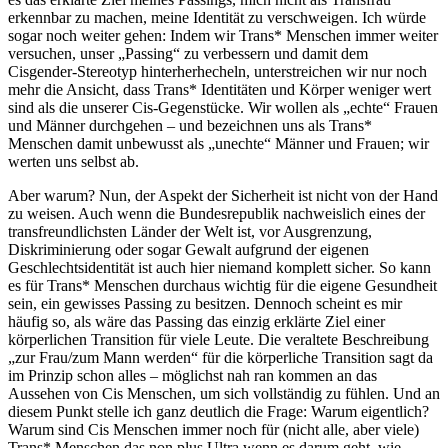
erkennbar zu machen, meine Identität zu verschweigen. Ich würde
sogar noch weiter gehen: Indem wir Trans* Menschen immer weiter
versuchen, unser „Passing“ zu verbessern und damit dem
Cisgender-Stereotyp hinterherhecheln, unterstreichen wir nur noch
mehr die Ansicht, dass Trans* Identitäten und Körper weniger wert
sind als die unserer Cis-Gegenstücke. Wir wollen als „echte“ Frauen
und Männer durchgehen – und bezeichnen uns als Trans*
Menschen damit unbewusst als „unechte“ Männer und Frauen; wir
werten uns selbst ab.
Aber warum? Nun, der Aspekt der Sicherheit ist nicht von der Hand
zu weisen. Auch wenn die Bundesrepublik nachweislich eines der
transfreundlichsten Länder der Welt ist, vor Ausgrenzung,
Diskriminierung oder sogar Gewalt aufgrund der eigenen
Geschlechtsidentität ist auch hier niemand komplett sicher. So kann
es für Trans* Menschen durchaus wichtig für die eigene Gesundheit
sein, ein gewisses Passing zu besitzen. Dennoch scheint es mir
häufig so, als wäre das Passing das einzig erklärte Ziel einer
körperlichen Transition für viele Leute. Die veraltete Beschreibung
„zur Frau/zum Mann werden“ für die körperliche Transition sagt da
im Prinzip schon alles – möglichst nah ran kommen an das
Aussehen von Cis Menschen, um sich vollständig zu fühlen. Und an
diesem Punkt stelle ich ganz deutlich die Frage: Warum eigentlich?
Warum sind Cis Menschen immer noch für (nicht alle, aber viele)
Trans* Menschen das non plus Ultra wenn es darum geht, wie