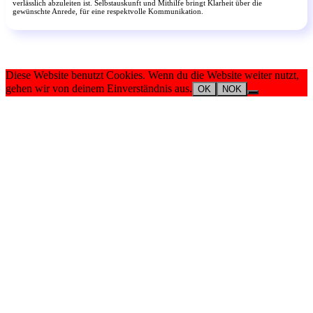
verlässlich abzuleiten ist. Selbstauskunft und Mithilfe bringt Klarheit über die
gewünschte Anrede, für eine respektvolle Kommunikation.
Diese Website benutzt Cookies. Wenn du die Website weiter nutzt,
gehen wir von deinem Einverständnis aus.
OK
NOK