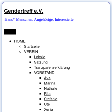
Zum
Inhalt
Gendertreff e.V.
springen
Trans*-Menschen, Angehörige, Interessierte
Menü
HOME
Startseite
VEREIN
Leitbild
Satzung
Tranzparenzerklärung
VORSTAND
Ava
Marina
Nathalie
Rita
Stefanie
Ute
Xenia