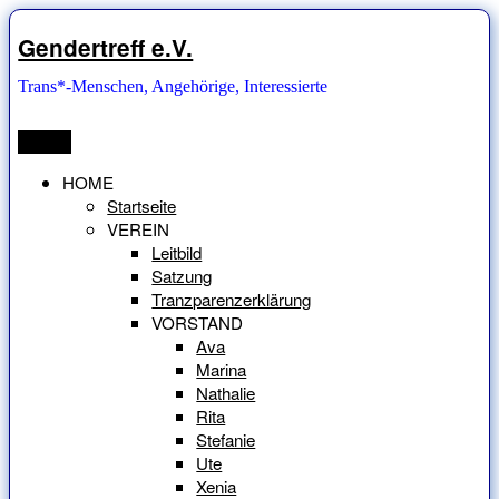
Zum
Inhalt
Gendertreff e.V.
springen
Trans*-Menschen, Angehörige, Interessierte
Menü
HOME
Startseite
VEREIN
Leitbild
Satzung
Tranzparenzerklärung
VORSTAND
Ava
Marina
Nathalie
Rita
Stefanie
Ute
Xenia