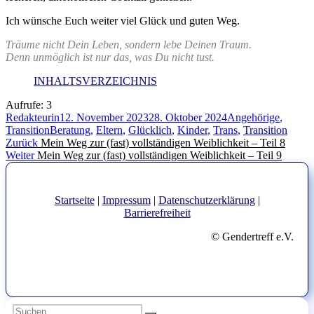
Ich wünsche Euch weiter viel Glück und guten Weg.
Träume nicht Dein Leben, sondern lebe Deinen Traum.
Denn unmöglich ist nur das, was Du nicht tust.
INHALTSVERZEICHNIS
Aufrufe:
3
Autor
Veröffentlicht
Kategorien
Redakteurin
12. November 2023
28. Oktober 2024
Angehörige
,
Schlagwörter
am
Transition
Beratung
,
Eltern
,
Glücklich
,
Kinder
,
Trans
,
Transition
Beitragsnavigation
Vorheriger
Zurück
Mein Weg zur (fast) vollständigen Weiblichkeit – Teil 8
Nächster
Beitrag:
Weiter
Mein Weg zur (fast) vollständigen Weiblichkeit – Teil 9
Beitrag:
Startseite
|
Impressum
|
Datenschutzerklärung
|
Barrierefreiheit
© Gendertreff e.V.
Suchen