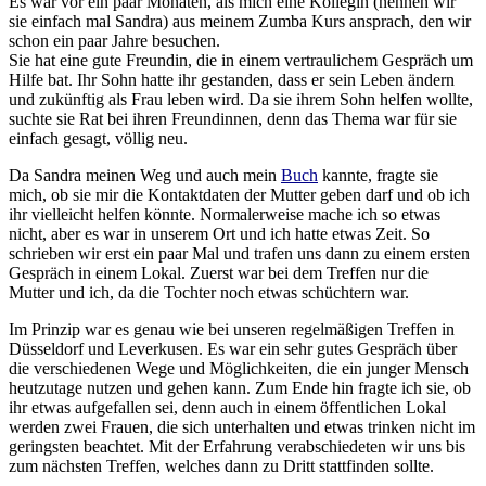
Es war vor ein paar Monaten, als mich eine Kollegin (nennen wir
sie einfach mal Sandra) aus meinem Zumba Kurs ansprach, den wir
schon ein paar Jahre besuchen.
Sie hat eine gute Freundin, die in einem vertraulichem Gespräch um
Hilfe bat. Ihr Sohn hatte ihr gestanden, dass er sein Leben ändern
und zukünftig als Frau leben wird. Da sie ihrem Sohn helfen wollte,
suchte sie Rat bei ihren Freundinnen, denn das Thema war für sie
einfach gesagt, völlig neu.
Da Sandra meinen Weg und auch mein
Buch
kannte, fragte sie
mich, ob sie mir die Kontaktdaten der Mutter geben darf und ob ich
ihr vielleicht helfen könnte. Normalerweise mache ich so etwas
nicht, aber es war in unserem Ort und ich hatte etwas Zeit. So
schrieben wir erst ein paar Mal und trafen uns dann zu einem ersten
Gespräch in einem Lokal. Zuerst war bei dem Treffen nur die
Mutter und ich, da die Tochter noch etwas schüchtern war.
Im Prinzip war es genau wie bei unseren regelmäßigen Treffen in
Düsseldorf und Leverkusen. Es war ein sehr gutes Gespräch über
die verschiedenen Wege und Möglichkeiten, die ein junger Mensch
heutzutage nutzen und gehen kann. Zum Ende hin fragte ich sie, ob
ihr etwas aufgefallen sei, denn auch in einem öffentlichen Lokal
werden zwei Frauen, die sich unterhalten und etwas trinken nicht im
geringsten beachtet. Mit der Erfahrung verabschiedeten wir uns bis
zum nächsten Treffen, welches dann zu Dritt stattfinden sollte.