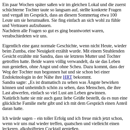
Ein paar Wochen später saßen wir im gleichen Lokal und die zuerst
schüchterne Tochter taute so langsam auf, stellte konkrete Fragen
und vergaß im Gespräch, dass an diesem Sommertag etwa 100
Leute um sie herumsaßen. Sie fing einfach an sich wohl zu fühle
und Vertrauen aufzubauen.
Nachdem alle Fragen so gut es ging beantwortet waren,
verabschiedeten wir uns.
Eigentlich eine ganz normale Geschichte, wenn nicht Heute, wieder
beim Zumba, eine Neuigkeit erzählt wurde. Mit einem Strahlenden
Gesicht erzählte mir Sandra, dass sie letztens Mutter und Tochter
getroffen hatte. Beide waren völlig verwandelt, da sie das Leben
nun genießen, ohne Angst und ohne Scheu. Dazu kommt, dass der
Weg der Tochter nun begonnen hat und sie schon bei einer
Endokrinologin in der Nähe ihre
HRT
bekommt.
Sandra sagte: „Es ist dramatisch zu sehen was Ängste bewirken
können und unheimlich schön zu sehen, dass Menschen, die ihre
Last abwerfen, einfach so viel Lust am Leben gewinnen.
Natürlich hatte sie mir auch ganz liebe Grüße bestellt, da es nun eine
glückliche Familie mehr gibt und ich mit dem Gespräch einen Anteil
daran hatte.
Ich würde sagen – ein toller Erfolg und ich freue mich jetzt schon,
wenn wir uns mal wieder treffen, quatschen und vielleicht einen
leckeren, alkoholfreien Cocktail genießen.