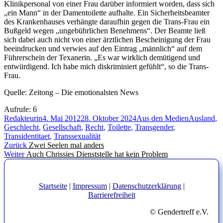
Klinikpersonal von einer Frau darüber informiert worden, dass sich
„ein Mann“ in der Damentoilette aufhalte. Ein Sicherheitsbeamter
des Krankenhauses verhängte daraufhin gegen die Trans-Frau ein
Bußgeld wegen „ungebührlichen Benehmens“. Der Beamte ließ
sich dabei auch nicht von einer ärztlichen Bescheinigung der Frau
beeindrucken und verwies auf den Eintrag „männlich“ auf dem
Führerschein der Texanerin. „Es war wirklich demütigend und
entwürdigend. Ich habe mich diskriminiert gefühlt“, so die Trans-
Frau.
Quelle: Zeitong – Die emotionalsten News
Aufrufe:
6
Autor
Veröffentlicht
Kategorien
Schlagwört
Redakteurin
4. Mai 2012
28. Oktober 2024
Aus den Medien
Ausland
,
am
Geschlecht
,
Gesellschaft
,
Recht
,
Toilette
,
Transgender
,
Transidentitaet
,
Transsexualität
Beitragsnavigation
Vorheriger
Zurück
Zwei Seelen mal anders
Nächster
Beitrag:
Weiter
Auch Chrissies Dienststelle hat kein Problem
Beitrag:
Startseite
|
Impressum
|
Datenschutzerklärung
|
Barrierefreiheit
© Gendertreff e.V.