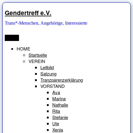
Zum
Inhalt
Gendertreff e.V.
springen
Trans*-Menschen, Angehörige, Interessierte
Menü
HOME
Startseite
VEREIN
Leitbild
Satzung
Tranzparenzerklärung
VORSTAND
Ava
Marina
Nathalie
Rita
Stefanie
Ute
Xenia