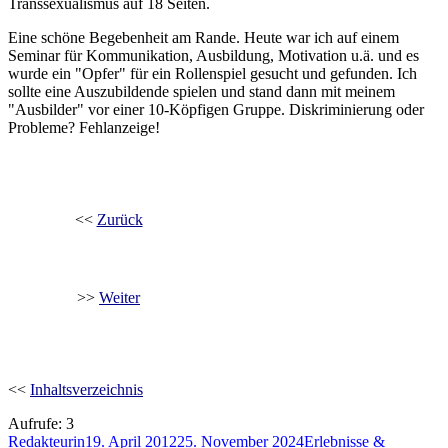
Transsexualismus auf 18 Seiten.
Eine schöne Begebenheit am Rande. Heute war ich auf einem
Seminar für Kommunikation, Ausbildung, Motivation u.ä. und es
wurde ein "Opfer" für ein Rollenspiel gesucht und gefunden. Ich
sollte eine Auszubildende spielen und stand dann mit meinem
"Ausbilder" vor einer 10-Köpfigen Gruppe. Diskriminierung oder
Probleme? Fehlanzeige!
<<
Zurück
>>
Weiter
<<
Inhaltsverzeichnis
Aufrufe:
3
Autor
Veröffentlicht
Kategorien
Redakteurin
19. April 2012
25. November 2024
Erlebnisse &