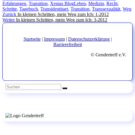
am
Schlagwörter
Erfahrungen
,
Transition
,
Xenias Blog
Leben
,
Medizin
,
Recht
,
Schritte
,
Tagebuch
,
Transidentitaet
,
Transition
,
Transsexualität
,
Weg
Beitragsnavigation
Vorheriger
Zurück
In kleinen Schritten, mein Weg zum Ich: 1-2012
Nächster
Beitrag:
Weiter
In kleinen Schritten, mein Weg zum Ich: 3-2012
Beitrag:
Startseite
|
Impressum
|
Datenschutzerklärung
|
Barrierefreiheit
© Gendertreff e.V.
Suchen
Suchen
nach: