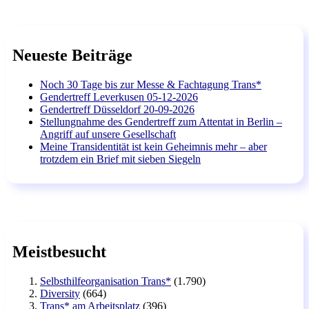
Neueste Beiträge
Noch 30 Tage bis zur Messe & Fachtagung Trans*
Gendertreff Leverkusen 05-12-2026
Gendertreff Düsseldorf 20-09-2026
Stellungnahme des Gendertreff zum Attentat in Berlin –
Angriff auf unsere Gesellschaft
Meine Transidentität ist kein Geheimnis mehr – aber
trotzdem ein Brief mit sieben Siegeln
Meistbesucht
Selbsthilfeorganisation Trans*
(1.790)
Diversity
(664)
Trans* am Arbeitsplatz
(396)