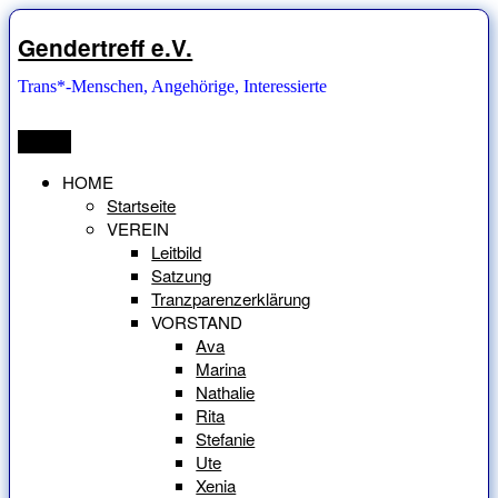
Zum
Inhalt
Gendertreff e.V.
springen
Trans*-Menschen, Angehörige, Interessierte
Menü
HOME
Startseite
VEREIN
Leitbild
Satzung
Tranzparenzerklärung
VORSTAND
Ava
Marina
Nathalie
Rita
Stefanie
Ute
Xenia