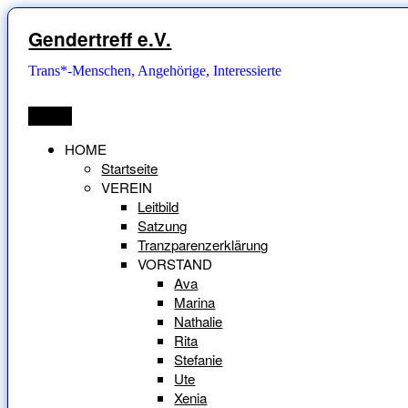
Zum
Inhalt
Gendertreff e.V.
springen
Trans*-Menschen, Angehörige, Interessierte
Menü
HOME
Startseite
VEREIN
Leitbild
Satzung
Tranzparenzerklärung
VORSTAND
Ava
Marina
Nathalie
Rita
Stefanie
Ute
Xenia