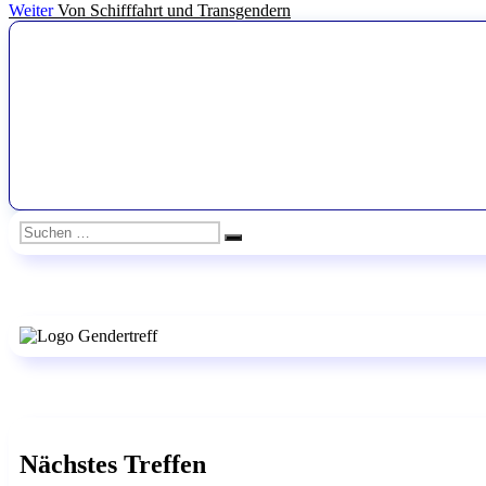
Nächster
Beitrag:
Weiter
Von Schifffahrt und Transgendern
Beitrag:
Suchen
Suchen
nach:
Nächstes Treffen