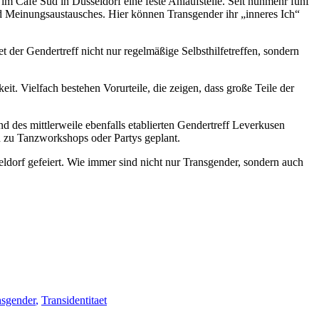
im Café Süd in Düsseldorf eine feste Anlaufstelle. Seit nunmehr fünf
d Meinungsaustausches. Hier können Transgender ihr „inneres Ich“
 der Gendertreff nicht nur regelmäßige Selbsthilfetreffen, sondern
it. Vielfach bestehen Vorurteile, die zeigen, dass große Teile der
 des mittlerweile ebenfalls etablierten Gendertreff Leverkusen
n zu Tanzworkshops oder Partys geplant.
dorf gefeiert. Wie immer sind nicht nur Transgender, sondern auch
nsgender
,
Transidentitaet