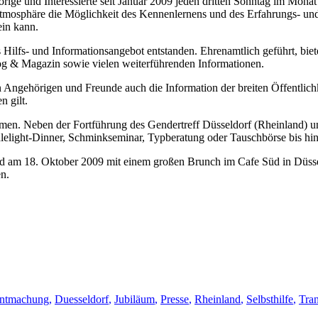
ge und Interessierte seit Januar 2009 jeden dritten Sonntag im Monat 
 Atmosphäre die Möglichkeit des Kennenlernens und des Erfahrungs- un
ein kann.
ilfs- und Informationsangebot entstanden. Ehrenamtlich geführt, bietet
og & Magazin sowie vielen weiterführenden Informationen.
n Angehörigen und Freunde auch die Information der breiten Öffentlichke
n gilt.
men. Neben der Fortführung des Gendertreff Düsseldorf (Rheinland) und
lelight-Dinner, Schminkseminar, Typberatung oder Tauschbörse bis hi
rd am 18. Oktober 2009 mit einem großen Brunch im Cafe Süd in Düssel
n.
wörter
ntmachung
,
Duesseldorf
,
Jubiläum
,
Presse
,
Rheinland
,
Selbsthilfe
,
Tra