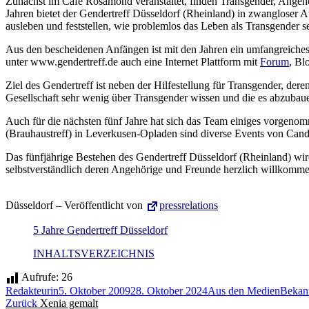
Zunächst im Café Rosamond veranstaltet, finden Transgender, Angehöri
Jahren bietet der Gendertreff Düsseldorf (Rheinland) in zwangloser
ausleben und feststellen, wie problemlos das Leben als Transgender s
Aus den bescheidenen Anfängen ist mit den Jahren ein umfangreiches H
unter www.gendertreff.de auch eine Internet Plattform mit
Forum
, Bl
Ziel des Gendertreff ist neben der Hilfestellung für Transgender, dere
Gesellschaft sehr wenig über Transgender wissen und die es abzubaue
Auch für die nächsten fünf Jahre hat sich das Team einiges vorgenom
(Brauhaustreff) in Leverkusen-Opladen sind diverse Events von Cand
Das fünfjährige Bestehen des Gendertreff Düsseldorf (Rheinland) wi
selbstverständlich deren Angehörige und Freunde herzlich willkomme
Düsseldorf – Veröffentlicht von
pressrelations
5 Jahre Gendertreff Düsseldorf
INHALTSVERZEICHNIS
Aufrufe:
26
Autor
Veröffentlicht
Kategorien
Schlag
Redakteurin
5. Oktober 2009
28. Oktober 2024
Aus den Medien
Bekan
Beitragsnavigation
Vorheriger
am
Zurück
Xenia gemalt