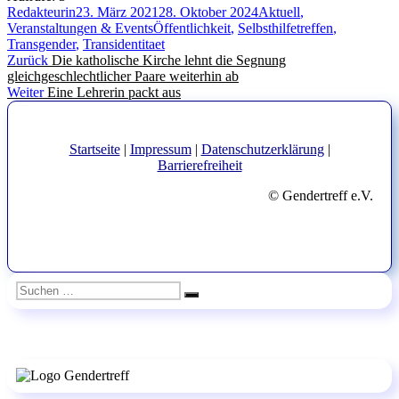
Autor
Veröffentlicht
Kategorien
Redakteurin
23. März 2021
28. Oktober 2024
Aktuell
,
am
Schlagwörter
Veranstaltungen & Events
Öffentlichkeit
,
Selbsthilfetreffen
,
Transgender
,
Transidentitaet
Beitragsnavigation
Vorheriger
Zurück
Die katholische Kirche lehnt die Segnung
Beitrag:
gleichgeschlechtlicher Paare weiterhin ab
Nächster
Weiter
Eine Lehrerin packt aus
Beitrag:
Startseite
|
Impressum
|
Datenschutzerklärung
|
Barrierefreiheit
© Gendertreff e.V.
Suchen
Suchen
nach: