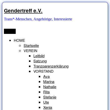
Zum
Inhalt
Gendertreff e.V.
springen
Trans*-Menschen, Angehörige, Interessierte
Menü
HOME
Startseite
VEREIN
Leitbild
Satzung
Tranzparenzerklärung
VORSTAND
Ava
Marina
Nathalie
Rita
Stefanie
Ute
Xenia