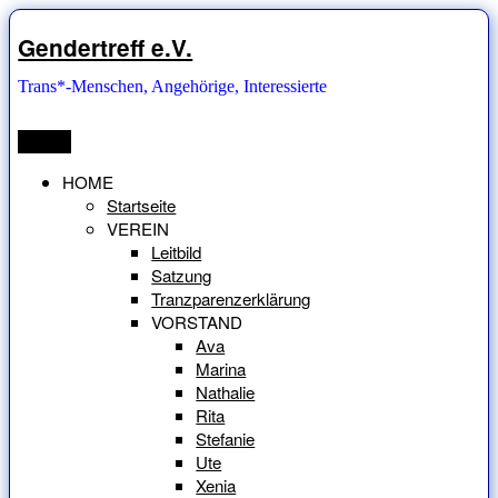
Zum
Inhalt
Gendertreff e.V.
springen
Trans*-Menschen, Angehörige, Interessierte
Menü
HOME
Startseite
VEREIN
Leitbild
Satzung
Tranzparenzerklärung
VORSTAND
Ava
Marina
Nathalie
Rita
Stefanie
Ute
Xenia