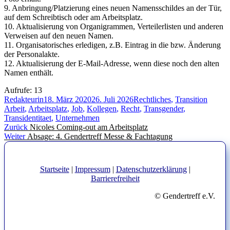
9. Anbringung/Platzierung eines neuen Namensschildes an der Tür,
auf dem Schreibtisch oder am Arbeitsplatz.
10. Aktualisierung von Organigrammen, Verteilerlisten und anderen
Verweisen auf den neuen Namen.
11. Organisatorisches erledigen, z.B. Eintrag in die bzw. Änderung
der Personalakte.
12. Aktualisierung der E-Mail-Adresse, wenn diese noch den alten
Namen enthält.
Aufrufe:
13
Autor
Veröffentlicht
Kategorien
Schlag
Redakteurin
18. März 2020
26. Juli 2026
Rechtliches
,
Transition
am
Arbeit
,
Arbeitsplatz
,
Job
,
Kollegen
,
Recht
,
Transgender
,
Transidentitaet
,
Unternehmen
Beitragsnavigation
Vorheriger
Zurück
Nicoles Coming-out am Arbeitsplatz
Nächster
Beitrag:
Weiter
Absage: 4. Gendertreff Messe & Fachtagung
Beitrag:
Startseite
|
Impressum
|
Datenschutzerklärung
|
Barrierefreiheit
© Gendertreff e.V.