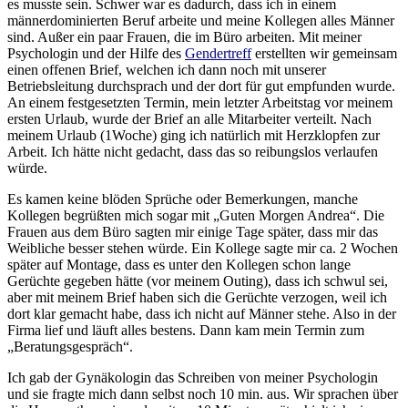
es musste sein. Schwer war es dadurch, dass ich in einem
männerdominierten Beruf arbeite und meine Kollegen alles Männer
sind. Außer ein paar Frauen, die im Büro arbeiten. Mit meiner
Psychologin und der Hilfe des
Gendertreff
erstellten wir gemeinsam
einen offenen Brief, welchen ich dann noch mit unserer
Betriebsleitung durchsprach und der dort für gut empfunden wurde.
An einem festgesetzten Termin, mein letzter Arbeitstag vor meinem
ersten Urlaub, wurde der Brief an alle Mitarbeiter verteilt. Nach
meinem Urlaub (1Woche) ging ich natürlich mit Herzklopfen zur
Arbeit. Ich hätte nicht gedacht, dass das so reibungslos verlaufen
würde.
Es kamen keine blöden Sprüche oder Bemerkungen, manche
Kollegen begrüßten mich sogar mit „Guten Morgen Andrea“. Die
Frauen aus dem Büro sagten mir einige Tage später, dass mir das
Weibliche besser stehen würde. Ein Kollege sagte mir ca. 2 Wochen
später auf Montage, dass es unter den Kollegen schon lange
Gerüchte gegeben hätte (vor meinem Outing), dass ich schwul sei,
aber mit meinem Brief haben sich die Gerüchte verzogen, weil ich
dort klar gemacht habe, dass ich nicht auf Männer stehe. Also in der
Firma lief und läuft alles bestens. Dann kam mein Termin zum
„Beratungsgespräch“.
Ich gab der Gynäkologin das Schreiben von meiner Psychologin
und sie fragte mich dann selbst noch 10 min. aus. Wir sprachen über