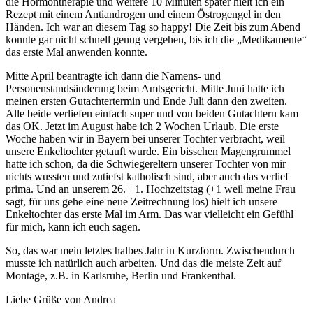
die Hormontherapie und weitere 10 Minuten später hielt ich ein
Rezept mit einem Antiandrogen und einem Östrogengel in den
Händen. Ich war an diesem Tag so happy! Die Zeit bis zum Abend
konnte gar nicht schnell genug vergehen, bis ich die „Medikamente“
das erste Mal anwenden konnte.
Mitte April beantragte ich dann die Namens- und
Personenstandsänderung beim Amtsgericht. Mitte Juni hatte ich
meinen ersten Gutachtertermin und Ende Juli dann den zweiten.
Alle beide verliefen einfach super und von beiden Gutachtern kam
das OK. Jetzt im August habe ich 2 Wochen Urlaub. Die erste
Woche haben wir in Bayern bei unserer Tochter verbracht, weil
unsere Enkeltochter getauft wurde. Ein bisschen Magengrummel
hatte ich schon, da die Schwiegereltern unserer Tochter von mir
nichts wussten und zutiefst katholisch sind, aber auch das verlief
prima. Und an unserem 26.+ 1. Hochzeitstag (+1 weil meine Frau
sagt, für uns gehe eine neue Zeitrechnung los) hielt ich unsere
Enkeltochter das erste Mal im Arm. Das war vielleicht ein Gefühl
für mich, kann ich euch sagen.
So, das war mein letztes halbes Jahr in Kurzform. Zwischendurch
musste ich natürlich auch arbeiten. Und das die meiste Zeit auf
Montage, z.B. in Karlsruhe, Berlin und Frankenthal.
Liebe Grüße von Andrea