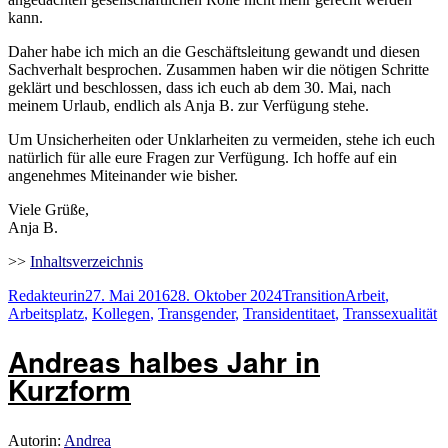
kann.
Daher habe ich mich an die Geschäftsleitung gewandt und diesen
Sachverhalt besprochen. Zusammen haben wir die nötigen Schritte
geklärt und beschlossen, dass ich euch ab dem 30. Mai, nach
meinem Urlaub, endlich als Anja B. zur Verfügung stehe.
Um Unsicherheiten oder Unklarheiten zu vermeiden, stehe ich euch
natürlich für alle eure Fragen zur Verfügung. Ich hoffe auf ein
angenehmes Miteinander wie bisher.
Viele Grüße,
Anja B.
>>
Inhaltsverzeichnis
Autor
Veröffentlicht
Kategorien
Schlagwörter
Redakteurin
27. Mai 2016
28. Oktober 2024
Transition
Arbeit
,
am
Arbeitsplatz
,
Kollegen
,
Transgender
,
Transidentitaet
,
Transsexualität
Andreas halbes Jahr in
Kurzform
Autorin:
Andrea