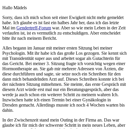
Hallo Mädels
Sorry, dass ich mich schon seit einer Ewigkeit nicht mehr gemeldet
habe. Ich glaube es ist fast ein halbes Jahr her, dass ich das letzte
Mal im
Gendertreff-Forum
war. Aber so wie mein Leben in der Zeit
verlaufen ist, ist es vermutlich zu entschuldigen. Aber entscheidet
bitte ihr nach meinem Bericht.
Alles begann im Januar mit meiner ersten Sitzung bei meiner
Psychologin. Mit ihr habe ich das große Los gezogen. Sie kennt sich
mit Transidentität super aus und arbeitet sogar als Gutachterin für
das Gericht. Bei meiner 3. Sitzung fragte ich vorsichtig wegen einer
Hormontherapie an. Sie gab mir mehrere Adressen von Ärzten, die
diese durchführen und sagte, sie setze noch ein Schreiben für den
dann mich behandelnden Arzt auf. Dieses Schreiben konnte ich bei
der nächsten Sitzung mitnehmen. Sie meinte, das erste Gespräch mit
diesem Arzt würde erst mal nur ein Beratungsgespräch, aber das
werde ja auch schon ein weiterer Schritt zu meinem wahren Ich.
Inzwischen hatte ich einen Termin bei einer Gynäkologin in
Dresden gemacht. Allerdings musste ich noch 4 Wochen warten bis
dahin.
In der Zwischenzeit stand mein Outing in der Firma an. Das war
glaube ich für mich der schwerste Schritt in mein neues Leben, aber