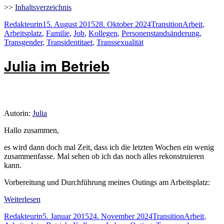
>>
Inhaltsverzeichnis
Autor
Veröffentlicht
Kategorien
Schlagwörter
Redakteurin
15. August 2015
28. Oktober 2024
Transition
Arbeit
,
am
Arbeitsplatz
,
Familie
,
Job
,
Kollegen
,
Personenstandsänderung
,
Transgender
,
Transidentitaet
,
Transsexualität
Julia im Betrieb
Autorin:
Julia
Hallo zusammen,
es wird dann doch mal Zeit, dass ich die letzten Wochen ein wenig
zusammenfasse. Mal sehen ob ich das noch alles rekonstruieren
kann.
Vorbereitung und Durchführung meines Outings am Arbeitsplatz:
Weiterlesen
Autor
Veröffentlicht
Kategorien
Schlagwörte
Redakteurin
5. Januar 2015
24. November 2024
Transition
Arbeit
,