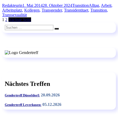
Autor
Veröffentlicht
Kategorien
Schlagwörter
Redakteurin
1. Mai 2014
28. Oktober 2024
Transition
Alltag
,
Arbeit
,
am
Arbeitsplatz
,
Kollegen
,
Transgender
,
Transidentitaet
,
Transition
,
Transsexualität
Seitennummerierung
Seite
Seite
1
2
Nächste Seite
der
Suchen
Suchen
nach:
Beiträge
Nächstes Treffen
20.09.2026
Gendertreff Düsseldorf:
05.12.2026
Gendertreff Leverkusen: