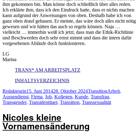
ihm gekommen bin. Man könne doch schließlich über alles reden.
Ich erklärte ihm, dass ich den Eindruck hatte, dass er nichts machen
kann aufgrund der Anweisungen von oben. Deshalb habe ich von
ganz oben drauf gehauen. Er meinte, das wäre doch alles nicht nötig
gewesen und wir hätten das auch so regeln können. Naja …
vielleicht … immerhin weiß ich jetzt, dass man die Ethik-Richtlinie
und Beschwerden doch sehr ernst nimmt und dass die intern dafür
vorgesehenen Abläufe doch funktionieren.
LG
Marina
TRANS* AM ARBEITSPLATZ
INHALTSVERZEICHNIS
Autor
Veröffentlicht
Kategorien
Schlagwörter
Redakteurin
15. Juni 2014
28. Oktober 2024
Transition
Arbeit
,
am
Aussendienst
,
Firma
,
Job
,
Kollegen
,
Kunde
,
Transfrau
,
Transgender
,
Transidentitaet
,
Transition
,
Transsexualität
Nicoles kleine
Vornamensänderung