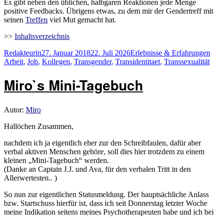
Es gibt neben den üblichen, halbgaren Reaktionen jede Menge
positive Feedbacks. Übrigens etwas, zu dem mir der Gendertreff mit
seinen
Treffen
viel Mut gemacht hat.
>>
Inhaltsverzeichnis
Autor
Veröffentlicht
Kategorien
Sc
Redakteurin
27. Januar 2018
22. Juli 2026
Erlebnisse & Erfahrungen
am
Arbeit
,
Job
,
Kollegen
,
Transgender
,
Transidentitaet
,
Transsexualität
Miro`s Mini-Tagebuch
Autor:
Miro
Hallöchen Zusammen,
nachdem ich ja eigentlich eher zur den Schreibfaulen, dafür aber
verbal aktiven Menschen gehöre, soll dies hier trotzdem zu einem
kleinen „Mini-Tagebuch“ werden.
(Danke an Captain J.J. und Ava, für den verbalen Tritt in den
Allerwertesten.. )
So nun zur eigentlichen Statusmeldung. Der hauptsächliche Anlass
bzw. Startschuss hierfür ist, dass ich seit Donnerstag letzter Woche
meine Indikation seitens meines Psychotherapeuten habe und ich bei