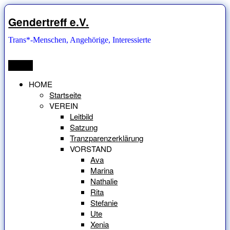
Zum
Inhalt
Gendertreff e.V.
springen
Trans*-Menschen, Angehörige, Interessierte
Menü
HOME
Startseite
VEREIN
Leitbild
Satzung
Tranzparenzerklärung
VORSTAND
Ava
Marina
Nathalie
Rita
Stefanie
Ute
Xenia