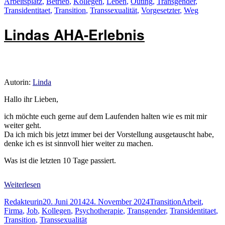
am
Arbeitsplatz
,
Betrieb
,
Kollegen
,
Leben
,
Outing
,
Transgender
,
Transidentitaet
,
Transition
,
Transsexualität
,
Vorgesetzter
,
Weg
Lindas AHA-Erlebnis
Autorin:
Linda
Hallo ihr Lieben,
ich möchte euch gerne auf dem Laufenden halten wie es mit mir
weiter geht.
Da ich mich bis jetzt immer bei der Vorstellung ausgetauscht habe,
denke ich es ist sinnvoll hier weiter zu machen.
Was ist die letzten 10 Tage passiert.
Weiterlesen
Autor
Veröffentlicht
Kategorien
Schlagwörter
Redakteurin
20. Juni 2014
24. November 2024
Transition
Arbeit
,
am
Firma
,
Job
,
Kollegen
,
Psychotherapie
,
Transgender
,
Transidentitaet
,
Transition
,
Transsexualität