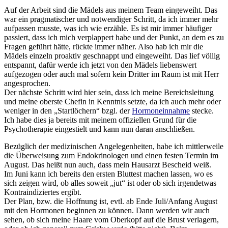
Auf der Arbeit sind die Mädels aus meinem Team eingeweiht. Das
war ein pragmatischer und notwendiger Schritt, da ich immer mehr
aufpassen musste, was ich wie erzähle. Es ist mir immer häufiger
passiert, dass ich mich verplappert habe und der Punkt, an dem es zu
Fragen geführt hätte, rückte immer näher. Also hab ich mir die
Mädels einzeln proaktiv geschnappt und eingeweiht. Das lief völlig
entspannt, dafür werde ich jetzt von den Mädels liebenswert
aufgezogen oder auch mal sofern kein Dritter im Raum ist mit Herr
angesprochen.
Der nächste Schritt wird hier sein, dass ich meine Bereichsleitung
und meine oberste Chefin in Kenntnis setzte, da ich auch mehr oder
weniger in den „Startlöchern“ bzgl. der
Hormoneinnahme
stecke.
Ich habe dies ja bereits mit meinem offiziellen Grund für die
Psychotherapie eingestielt und kann nun daran anschließen.
Bezüglich der medizinischen Angelegenheiten, habe ich mittlerweile
die Überweisung zum Endokrinologen und einen festen Termin im
August. Das heißt nun auch, dass mein Hausarzt Bescheid weiß.
Im Juni kann ich bereits den ersten Bluttest machen lassen, wo es
sich zeigen wird, ob alles soweit „jut“ ist oder ob sich irgendetwas
Kontraindiziertes ergibt.
Der Plan, bzw. die Hoffnung ist, evtl. ab Ende Juli/Anfang August
mit den Hormonen beginnen zu können. Dann werden wir auch
sehen, ob sich meine Haare vom Oberkopf auf die Brust verlagern,