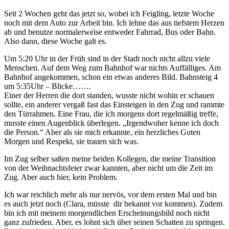
Seit 2 Wochen geht das jetzt so, wobei ich Feigling, letzte Woche
noch mit dem Auto zur Arbeit bin. Ich lehne das aus tiefstem Herzen
ab und benutze normalerweise entweder Fahrrad, Bus oder Bahn.
Also dann, diese Woche galt es.
Um 5:20 Uhr in der Früh sind in der Stadt noch nicht allzu viele
Menschen. Auf dem Weg zum Bahnhof war nichts Auffälliges. Am
Bahnhof angekommen, schon ein etwas anderes Bild. Bahnsteig 4
um 5:35Uhr – Blicke…….
Einer der Herren die dort standen, wusste nicht wohin er schauen
sollte, ein anderer vergaß fast das Einsteigen in den Zug und rammte
den Türrahmen. Eine Frau, die ich morgens dort regelmäßig treffe,
musste einen Augenblick überlegen. „Irgendwoher kenne ich doch
die Person.“ Aber als sie mich erkannte, ein herzliches Guten
Morgen und Respekt, sie trauen sich was.
Im Zug selber saßen meine beiden Kollegen, die meine Transition
von der Weihnachtsfeier zwar kannten, aber nicht um die Zeit im
Zug. Aber auch hier, kein Problem.
Ich war reichlich mehr als nur nervös, vor dem ersten Mal und bin
es auch jetzt noch (Clara, müsste dir bekannt vor kommen). Zudem
bin ich mit meinem morgendlichen Erscheinungsbild noch nicht
ganz zufrieden. Aber, es lohnt sich über seinen Schatten zu springen.