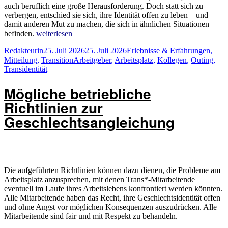
auch beruflich eine große Herausforderung. Doch statt sich zu
verbergen, entschied sie sich, ihre Identität offen zu leben – und
damit anderen Mut zu machen, die sich in ähnlichen Situationen
„Meine
befinden.
weiterlesen
Transidentität
Autor
Veröffentlicht
Kategorien
Redakteurin
25. Juli 2026
25. Juli 2026
Erlebnisse & Erfahrungen
,
ist
am
Schlagwörter
Mitteilung
,
Transition
Arbeitgeber
,
Arbeitsplatz
,
Kollegen
,
Outing
,
kein
Transidentität
Geheimnis
mehr
Mögliche betriebliche
–
aber
Richtlinien zur
trotzdem
ein
Geschlechtsangleichung
Brief
mit
sieben
Siegeln“
Die aufgeführten Richtlinien können dazu dienen, die Probleme am
Arbeitsplatz anzusprechen, mit denen Trans*-Mitarbeitende
eventuell im Laufe ihres Arbeitslebens konfrontiert werden könnten.
Alle Mitarbeitende haben das Recht, ihre Geschlechtsidentität offen
und ohne Angst vor möglichen Konsequenzen auszudrücken. Alle
Mitarbeitende sind fair und mit Respekt zu behandeln.