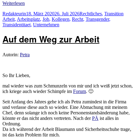
Weiterlesen
Autor
Veröffentlicht
Kategorien
Schlag
Redakteurin
18. März 2020
26. Juli 2026
Rechtliches
,
Transition
am
Arbeit
,
Arbeitsplatz
,
Job
,
Kollegen
,
Recht
,
Transgender
,
Transidentitaet
,
Unternehmen
Auf dem Weg zur Arbeit
Autorin:
Petra
So Ihr Lieben,
mal wieder was zum Schmunzeln von mir und ich weiß jetzt schon,
ich kriege auch wieder Schimpfe im
Forum
. 🙂
Seit Anfang des Jahres gehe ich als Petra zumindest in die Firma
und verlasse diese auch so wieder. Eine Abmachung mit meinem
Chef, denn solange ich noch keine Personenstandsänderung habe,
könnte er das nicht anders vertreten. Nach der
PÄ
ist alles in
Ordnung.
Da ich während der Arbeit Blaumann und Sicherheitsschuhe trage,
ist das kein Problem für mich.