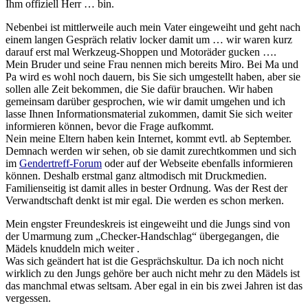
Ihm offiziell Herr … bin.
Nebenbei ist mittlerweile auch mein Vater eingeweiht und geht nach
einem langen Gespräch relativ locker damit um … wir waren kurz
darauf erst mal Werkzeug-Shoppen und Motoräder gucken ….
Mein Bruder und seine Frau nennen mich bereits Miro. Bei Ma und
Pa wird es wohl noch dauern, bis Sie sich umgestellt haben, aber sie
sollen alle Zeit bekommen, die Sie dafür brauchen. Wir haben
gemeinsam darüber gesprochen, wie wir damit umgehen und ich
lasse Ihnen Informationsmaterial zukommen, damit Sie sich weiter
informieren können, bevor die Frage aufkommt.
Nein meine Eltern haben kein Internet, kommt evtl. ab September.
Demnach werden wir sehen, ob sie damit zurechtkommen und sich
im
Gendertreff-Forum
oder auf der Webseite ebenfalls informieren
können. Deshalb erstmal ganz altmodisch mit Druckmedien.
Familienseitig ist damit alles in bester Ordnung. Was der Rest der
Verwandtschaft denkt ist mir egal. Die werden es schon merken.
Mein engster Freundeskreis ist eingeweiht und die Jungs sind von
der Umarmung zum „Checker-Handschlag“ übergegangen, die
Mädels knuddeln mich weiter .
Was sich geändert hat ist die Gesprächskultur. Da ich noch nicht
wirklich zu den Jungs gehöre ber auch nicht mehr zu den Mädels ist
das manchmal etwas seltsam. Aber egal in ein bis zwei Jahren ist das
vergessen.