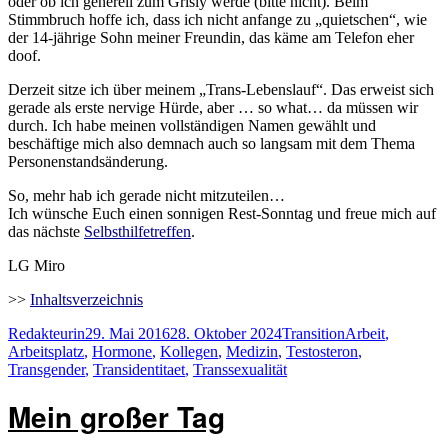
oder ob ich generell zum Grisly werde (bitte nicht). Beim
Stimmbruch hoffe ich, dass ich nicht anfange zu „quietschen“, wie
der 14-jährige Sohn meiner Freundin, das käme am Telefon eher
doof.
Derzeit sitze ich über meinem „Trans-Lebenslauf“. Das erweist sich
gerade als erste nervige Hürde, aber … so what… da müssen wir
durch. Ich habe meinen vollständigen Namen gewählt und
beschäftige mich also demnach auch so langsam mit dem Thema
Personenstandsänderung.
So, mehr hab ich gerade nicht mitzuteilen…
Ich wünsche Euch einen sonnigen Rest-Sonntag und freue mich auf
das nächste
Selbsthilfetreffen
.
LG Miro
>>
Inhaltsverzeichnis
Autor
Veröffentlicht
Kategorien
Schlagwörter
Redakteurin
29. Mai 2016
28. Oktober 2024
Transition
Arbeit
,
am
Arbeitsplatz
,
Hormone
,
Kollegen
,
Medizin
,
Testosteron
,
Transgender
,
Transidentitaet
,
Transsexualität
Mein großer Tag