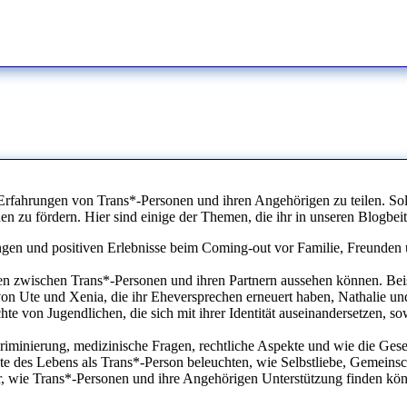
Erfahrungen von Trans*-Personen und ihren Angehörigen zu teilen. Sol
zu fördern. Hier sind einige der Themen, die ihr in unseren Blogbei
gen und positiven Erlebnisse beim Coming-out vor Familie, Freunden 
n zwischen Trans*-Personen und ihren Partnern aussehen können. Beisp
on Ute und Xenia, die ihr Eheversprechen erneuert haben, Nathalie und
hte von Jugendlichen, die sich mit ihrer Identität auseinandersetzen, s
iminierung, medizinische Fragen, rechtliche Aspekte und wie die Gese
te des Lebens als Trans*-Person beleuchten, wie Selbstliebe, Gemeinscha
, wie Trans*-Personen und ihre Angehörigen Unterstützung finden könne