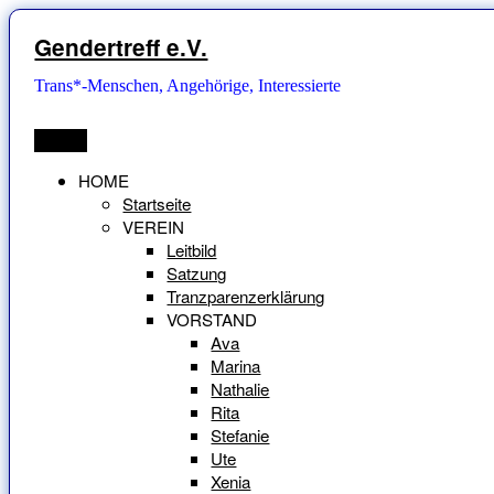
Zum
Inhalt
Gendertreff e.V.
springen
Trans*-Menschen, Angehörige, Interessierte
Menü
HOME
Startseite
VEREIN
Leitbild
Satzung
Tranzparenzerklärung
VORSTAND
Ava
Marina
Nathalie
Rita
Stefanie
Ute
Xenia