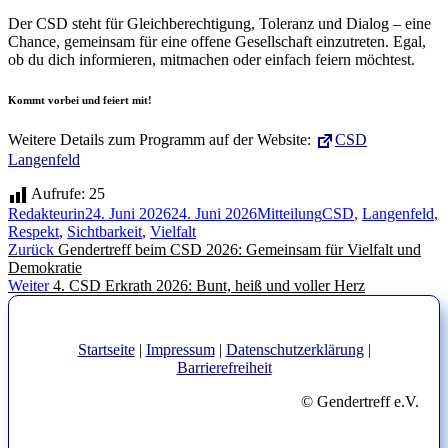
Der CSD steht für Gleichberechtigung, Toleranz und Dialog – eine
Chance, gemeinsam für eine offene Gesellschaft einzutreten. Egal,
ob du dich informieren, mitmachen oder einfach feiern möchtest.
Kommt vorbei und feiert mit!
Weitere Details zum Programm auf der Website:
CSD
Langenfeld
Aufrufe:
25
Autor
Veröffentlicht
Kategorien
Schlagwörter
Redakteurin
24. Juni 2026
24. Juni 2026
Mitteilung
CSD
,
Langenfeld
,
am
Respekt
,
Sichtbarkeit
,
Vielfalt
Beitragsnavigation
Vorheriger
Zurück
Gendertreff beim CSD 2026: Gemeinsam für Vielfalt und
Beitrag:
Demokratie
Nächster
Weiter
4. CSD Erkrath 2026: Bunt, heiß und voller Herz
Beitrag:
Startseite
|
Impressum
|
Datenschutzerklärung
|
Barrierefreiheit
© Gendertreff e.V.