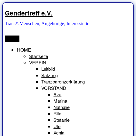
Zum
Inhalt
Gendertreff e.V.
springen
Trans*-Menschen, Angehörige, Interessierte
Menü
HOME
Startseite
VEREIN
Leitbild
Satzung
Tranzparenzerklärung
VORSTAND
Ava
Marina
Nathalie
Rita
Stefanie
Ute
Xenia