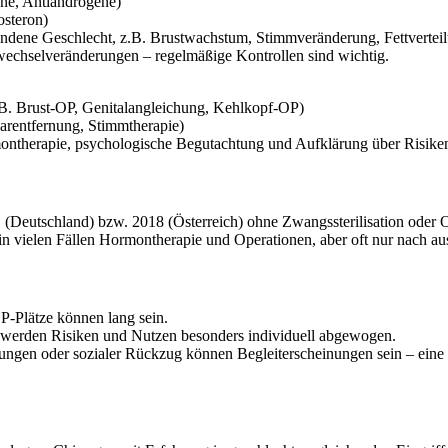
ne, Antiandrogene)
osteron)
dene Geschlecht, z.B. Brustwachstum, Stimmveränderung, Fettverteil
echselveränderungen – regelmäßige Kontrollen sind wichtig.
B. Brust-OP, Genitalangleichung, Kehlkopf-OP)
arentfernung, Stimmtherapie)
ntherapie, psychologische Begutachtung und Aufklärung über Risike
 (Deutschland) bzw. 2018 (Österreich) ohne Zwangssterilisation oder O
vielen Fällen Hormontherapie und Operationen, aber oft nur nach au
P-Plätze können lang sein.
werden Risiken und Nutzen besonders individuell abgewogen.
ngen oder sozialer Rückzug können Begleiterscheinungen sein – eine 