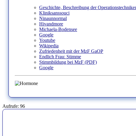
Geschichte, Beschreibung der Operationstechniken
Kliniksanssouci
Ninaunnormal
Hivandmore
Michaela-Bodensee
Google
Youtube
Wikipedia
Zufriedenheit mit der MzF GaOP
Endlich Frau: Stimme
Stimmbildung bei MzF (PDF)
Google
Aufrufe:
96