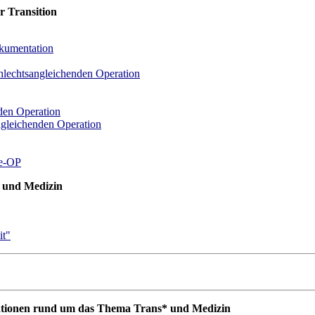
r Transition
okumentation
hlechtsangleichenden Operation
den Operation
ngleichenden Operation
de-OP
 und Medizin
it"
rmationen rund um das Thema Trans* und Medizin