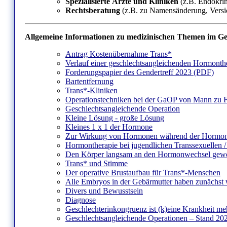
Spezialisierte Ärzte und Kliniken
(z.B. Endokrin
Rechtsberatung
(z.B. zu Namensänderung, Versi
Allgemeine Informationen zu medizinischen Themen im Ge
Antrag Kostenübernahme Trans*
Verlauf einer geschlechtsangleichenden Hormonth
Forderungspapier des Gendertreff 2023 (PDF)
Bartentfernung
Trans*-Kliniken
Operationstechniken bei der GaOP von Mann zu 
Geschlechtsangleichende Operation
Kleine Lösung - große Lösung
Kleines 1 x 1 der Hormone
Zur Wirkung von Hormonen während der Hormon
Hormontherapie bei jugendlichen Transsexuellen /
Den Körper langsam an den Hormonwechsel gew
Trans* und Stimme
Der operative Brustaufbau für Trans*-Menschen
Alle Embryos in der Gebärmutter haben zunächst
Divers und Bewusstsein
Diagnose
Geschlechterinkongruenz ist (k)eine Krankheit me
Geschlechtsangleichende Operationen – Stand 20