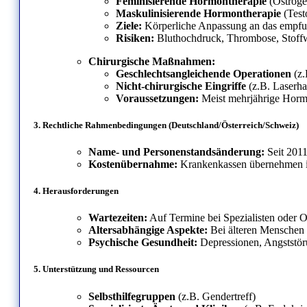
Feminisierende Hormontherapie
(Östroge
Maskulinisierende Hormontherapie
(Test
Ziele:
Körperliche Anpassung an das empfun
Risiken:
Bluthochdruck, Thrombose, Stoffw
Chirurgische Maßnahmen:
Geschlechtsangleichende Operationen
(z.
Nicht-chirurgische Eingriffe
(z.B. Laserha
Voraussetzungen:
Meist mehrjährige Hormo
3.
Rechtliche Rahmenbedingungen (Deutschland/Österreich/Schweiz)
Name- und Personenstandsänderung:
Seit 2011
Kostenübernahme:
Krankenkassen übernehmen in 
4.
Herausforderungen
Wartezeiten:
Auf Termine bei Spezialisten oder O
Altersabhängige Aspekte:
Bei älteren Menschen 
Psychische Gesundheit:
Depressionen, Angststöru
5.
Unterstützung und Ressourcen
Selbsthilfegruppen
(z.B. Gendertreff)