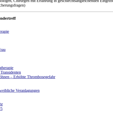
ologen, Chirurgen mit Erfahrung in geschlechtsangleichenden Eingriff
cherungsfragen)
ndertreff
erapie
Frau
therapie
 Transidenten
öhnen – Erhöhte Thrombosegefahr
 weibliche Veranlagungen
hr
25