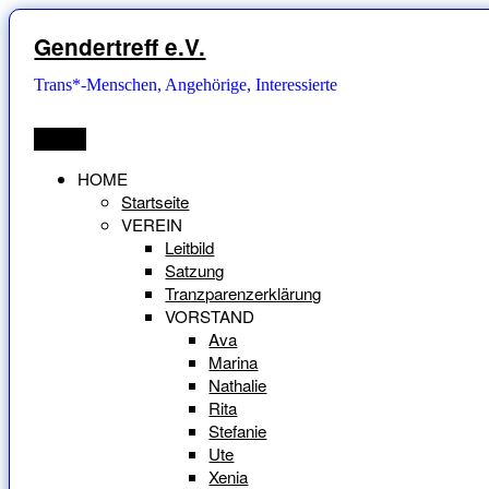
Zum
Inhalt
Gendertreff e.V.
springen
Trans*-Menschen, Angehörige, Interessierte
Menü
HOME
Startseite
VEREIN
Leitbild
Satzung
Tranzparenzerklärung
VORSTAND
Ava
Marina
Nathalie
Rita
Stefanie
Ute
Xenia