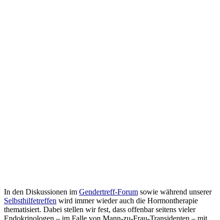
In den Diskussionen im
Gendertreff-Forum
sowie während unserer
Selbsthilfetreffen
wird immer wieder auch die Hormontherapie
thematisiert. Dabei stellen wir fest, dass offenbar seitens vieler
Endokrinologen – im Falle von Mann-zu-Frau-Transidenten – mit