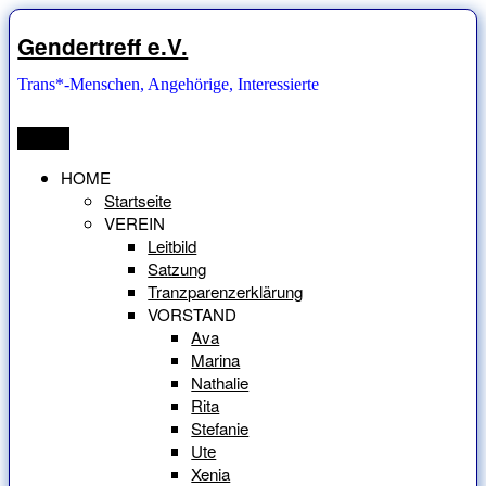
Zum
Inhalt
Gendertreff e.V.
springen
Trans*-Menschen, Angehörige, Interessierte
Menü
HOME
Startseite
VEREIN
Leitbild
Satzung
Tranzparenzerklärung
VORSTAND
Ava
Marina
Nathalie
Rita
Stefanie
Ute
Xenia