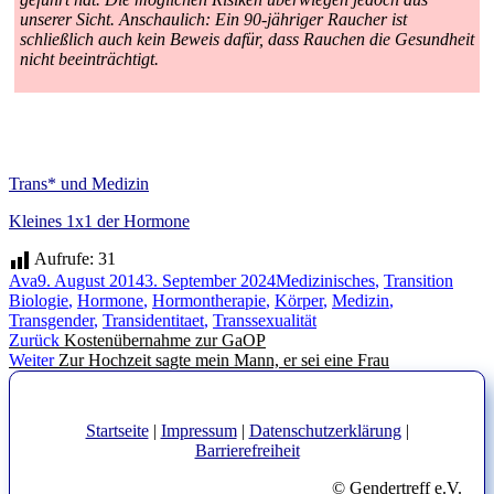
unserer Sicht. Anschaulich: Ein 90-jähriger Raucher ist
schließlich auch kein Beweis dafür, dass Rauchen die Gesundheit
nicht beeinträchtigt.
Trans* und Medizin
Kleines 1x1 der Hormone
Aufrufe:
31
Autor
Veröffentlicht
Kategorien
Schla
Ava
9. August 2014
3. September 2024
Medizinisches
,
Transition
am
Biologie
,
Hormone
,
Hormontherapie
,
Körper
,
Medizin
,
Transgender
,
Transidentitaet
,
Transsexualität
Beitragsnavigation
Vorheriger
Zurück
Kostenübernahme zur GaOP
Nächster
Beitrag:
Weiter
Zur Hochzeit sagte mein Mann, er sei eine Frau
Beitrag:
Startseite
|
Impressum
|
Datenschutzerklärung
|
Barrierefreiheit
© Gendertreff e.V.