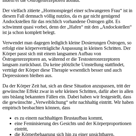
indem er die Östrogenrezeptoren abbaut.
Der vielfach zitierte „Hormonspiegel einer schwangeren Frau“ ist in
diesem Fall demnach völlig nutzlos, da es gar nicht genügend
Andockstellen für das reichlich vorhandene Östrogen gibt. Es
schwimmt quasi vorbei, denn der „Hafen“ mit den „Andockstellen“
ist ja schon komplett belegt.
Verwendet man dagegen lediglich kleine Dosierungen Östrogen, so
erfolgt eine körperverträgliche Anpassung in kleinen Schritten. Der
Körper passt sich mit einem langsamen Aufbau von
Östrogenrezeptoren an, während er die Testosteronrezeptoren
langsam zurückbaut. Da keine plötzliche Umstellung stattfindet,
verträgt der Körper diese Therapie wesentlich besser und auch
Depressionen bleiben aus.
Da der Körper Zeit hat, sich an diese Situation anzupassen, tritt der
gewünschte Effekt zwar in sehr kleinen Schritten, dafür aber in allen
uns bislang bekannten Fällen ein. Dabei haben wir festgestellt, dass
die gewünschte „Verweiblichung“ sehr nachhaltig eintritt. Wir haben
empirisch beobachten können, dass
es zu einem nachhaltigen Brustaufbau kommt,
eine Feminisierung des Gesichts und der Körperproportionen
eintritt,
die Körperbehaarung sich hin zu einer unsichtbaren,