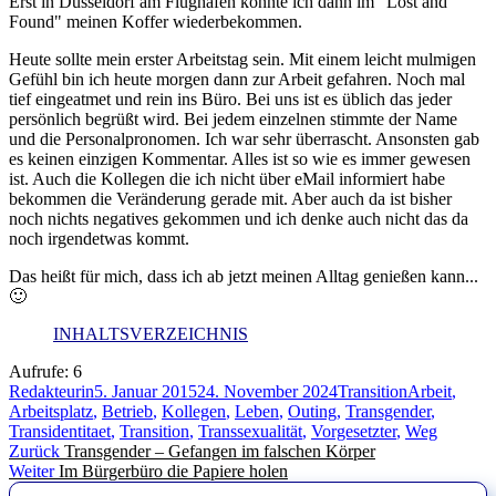
Erst in Düsseldorf am Flughafen konnte ich dann im "Lost and
Found" meinen Koffer wiederbekommen.
Heute sollte mein erster Arbeitstag sein. Mit einem leicht mulmigen
Gefühl bin ich heute morgen dann zur Arbeit gefahren. Noch mal
tief eingeatmet und rein ins Büro. Bei uns ist es üblich das jeder
persönlich begrüßt wird. Bei jedem einzelnen stimmte der Name
und die Personalpronomen. Ich war sehr überrascht. Ansonsten gab
es keinen einzigen Kommentar. Alles ist so wie es immer gewesen
ist. Auch die Kollegen die ich nicht über eMail informiert habe
bekommen die Veränderung gerade mit. Aber auch da ist bisher
noch nichts negatives gekommen und ich denke auch nicht das da
noch irgendetwas kommt.
Das heißt für mich, dass ich ab jetzt meinen Alltag genießen kann...
🙂
INHALTSVERZEICHNIS
Aufrufe:
6
Autor
Veröffentlicht
Kategorien
Schlagwörte
Redakteurin
5. Januar 2015
24. November 2024
Transition
Arbeit
,
am
Arbeitsplatz
,
Betrieb
,
Kollegen
,
Leben
,
Outing
,
Transgender
,
Transidentitaet
,
Transition
,
Transsexualität
,
Vorgesetzter
,
Weg
Beitragsnavigation
Vorheriger
Zurück
Transgender – Gefangen im falschen Körper
Nächster
Beitrag:
Weiter
Im Bürgerbüro die Papiere holen
Beitrag: