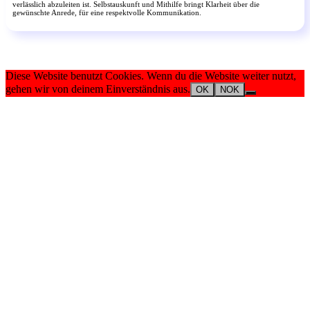
verlässlich abzuleiten ist. Selbstauskunft und Mithilfe bringt Klarheit über die
gewünschte Anrede, für eine respektvolle Kommunikation.
Diese Website benutzt Cookies. Wenn du die Website weiter nutzt,
gehen wir von deinem Einverständnis aus.
OK
NOK