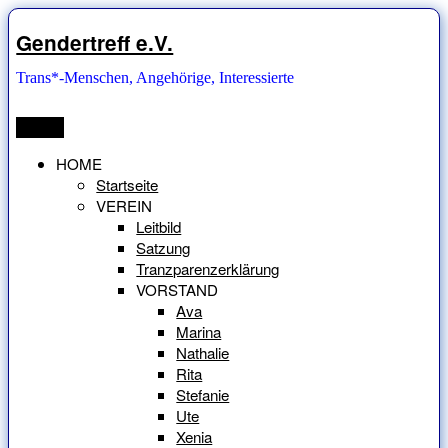
Zum
Inhalt
Gendertreff e.V.
springen
Trans*-Menschen, Angehörige, Interessierte
Menü
HOME
Startseite
VEREIN
Leitbild
Satzung
Tranzparenzerklärung
VORSTAND
Ava
Marina
Nathalie
Rita
Stefanie
Ute
Xenia