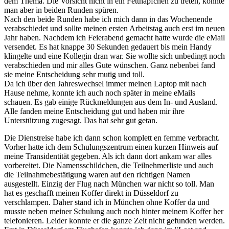
dem Thema. Die Vorsicht nicht in ein Fettnäpfchen zu treten, konnte
man aber in beiden Runden spüren.
Nach den beide Runden habe ich mich dann in das Wochenende
verabschiedet und sollte meinen ersten Arbeitstag auch erst im neuen
Jahr haben. Nachdem ich Feierabend gemacht hatte wurde die eMail
versendet. Es hat knappe 30 Sekunden gedauert bis mein Handy
klingelte und eine Kollegin dran war. Sie wollte sich unbedingt noch
verabschieden und mir alles Gute wünschen. Ganz nebenbei fand
sie meine Entscheidung sehr mutig und toll.
Da ich über den Jahreswechsel immer meinen Laptop mit nach
Hause nehme, konnte ich auch noch später in meine eMails
schauen. Es gab einige Rückmeldungen aus dem In- und Ausland.
Alle fanden meine Entscheidung gut und haben mir ihre
Unterstützung zugesagt. Das hat sehr gut getan.
Die Dienstreise habe ich dann schon komplett en femme verbracht.
Vorher hatte ich dem Schulungszentrum einen kurzen Hinweis auf
meine Transidentität gegeben. Als ich dann dort ankam war alles
vorbereitet. Die Namensschildchen, die Teilnehmerliste und auch
die Teilnahmebestätigung waren auf den richtigen Namen
ausgestellt. Einzig der Flug nach München war nicht so toll. Man
hat es geschafft meinen Koffer direkt in Düsseldorf zu
verschlampen. Daher stand ich in München ohne Koffer da und
musste neben meiner Schulung auch noch hinter meinem Koffer her
telefonieren. Leider konnte er die ganze Zeit nicht gefunden werden.