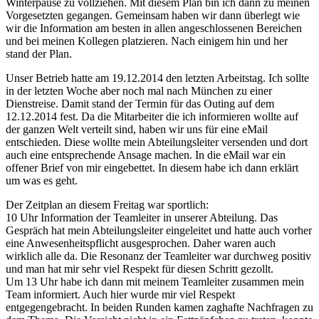
Winterpause zu vollziehen. Mit diesem Plan bin ich dann zu meinen
Vorgesetzten gegangen. Gemeinsam haben wir dann überlegt wie
wir die Information am besten in allen angeschlossenen Bereichen
und bei meinen Kollegen platzieren. Nach einigem hin und her
stand der Plan.
Unser Betrieb hatte am 19.12.2014 den letzten Arbeitstag. Ich sollte
in der letzten Woche aber noch mal nach München zu einer
Dienstreise. Damit stand der Termin für das Outing auf dem
12.12.2014 fest. Da die Mitarbeiter die ich informieren wollte auf
der ganzen Welt verteilt sind, haben wir uns für eine eMail
entschieden. Diese wollte mein Abteilungsleiter versenden und dort
auch eine entsprechende Ansage machen. In die eMail war ein
offener Brief von mir eingebettet. In diesem habe ich dann erklärt
um was es geht.
Der Zeitplan an diesem Freitag war sportlich:
10 Uhr Information der Teamleiter in unserer Abteilung. Das
Gespräch hat mein Abteilungsleiter eingeleitet und hatte auch vorher
eine Anwesenheitspflicht ausgesprochen. Daher waren auch
wirklich alle da. Die Resonanz der Teamleiter war durchweg positiv
und man hat mir sehr viel Respekt für diesen Schritt gezollt.
Um 13 Uhr habe ich dann mit meinem Teamleiter zusammen mein
Team informiert. Auch hier wurde mir viel Respekt
entgegengebracht. In beiden Runden kamen zaghafte Nachfragen zu