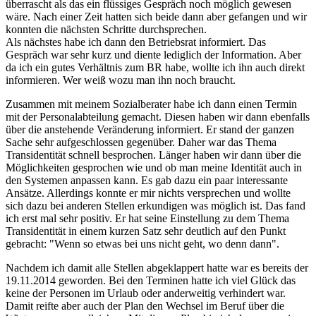
überrascht als das ein flüssiges Gespräch noch möglich gewesen
wäre. Nach einer Zeit hatten sich beide dann aber gefangen und wir
konnten die nächsten Schritte durchsprechen.
Als nächstes habe ich dann den Betriebsrat informiert. Das
Gespräch war sehr kurz und diente lediglich der Information. Aber
da ich ein gutes Verhältnis zum BR habe, wollte ich ihn auch direkt
informieren. Wer weiß wozu man ihn noch braucht.
Zusammen mit meinem Sozialberater habe ich dann einen Termin
mit der Personalabteilung gemacht. Diesen haben wir dann ebenfalls
über die anstehende Veränderung informiert. Er stand der ganzen
Sache sehr aufgeschlossen gegenüber. Daher war das Thema
Transidentität schnell besprochen. Länger haben wir dann über die
Möglichkeiten gesprochen wie und ob man meine Identität auch in
den Systemen anpassen kann. Es gab dazu ein paar interessante
Ansätze. Allerdings konnte er mir nichts versprechen und wollte
sich dazu bei anderen Stellen erkundigen was möglich ist. Das fand
ich erst mal sehr positiv. Er hat seine Einstellung zu dem Thema
Transidentität in einem kurzen Satz sehr deutlich auf den Punkt
gebracht: "Wenn so etwas bei uns nicht geht, wo denn dann".
Nachdem ich damit alle Stellen abgeklappert hatte war es bereits der
19.11.2014 geworden. Bei den Terminen hatte ich viel Glück das
keine der Personen im Urlaub oder anderweitig verhindert war.
Damit reifte aber auch der Plan den Wechsel im Beruf über die