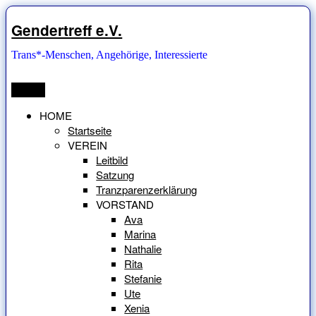
Zum
Inhalt
Gendertreff e.V.
springen
Trans*-Menschen, Angehörige, Interessierte
Menü
HOME
Startseite
VEREIN
Leitbild
Satzung
Tranzparenzerklärung
VORSTAND
Ava
Marina
Nathalie
Rita
Stefanie
Ute
Xenia