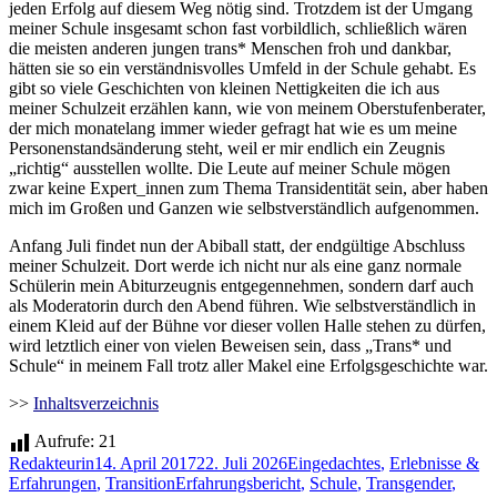
jeden Erfolg auf diesem Weg nötig sind. Trotzdem ist der Umgang
meiner Schule insgesamt schon fast vorbildlich, schließlich wären
die meisten anderen jungen trans* Menschen froh und dankbar,
hätten sie so ein verständnisvolles Umfeld in der Schule gehabt. Es
gibt so viele Geschichten von kleinen Nettigkeiten die ich aus
meiner Schulzeit erzählen kann, wie von meinem Oberstufenberater,
der mich monatelang immer wieder gefragt hat wie es um meine
Personenstandsänderung steht, weil er mir endlich ein Zeugnis
„richtig“ ausstellen wollte. Die Leute auf meiner Schule mögen
zwar keine Expert_innen zum Thema Transidentität sein, aber haben
mich im Großen und Ganzen wie selbstverständlich aufgenommen.
Anfang Juli findet nun der Abiball statt, der endgültige Abschluss
meiner Schulzeit. Dort werde ich nicht nur als eine ganz normale
Schülerin mein Abiturzeugnis entgegennehmen, sondern darf auch
als Moderatorin durch den Abend führen. Wie selbstverständlich in
einem Kleid auf der Bühne vor dieser vollen Halle stehen zu dürfen,
wird letztlich einer von vielen Beweisen sein, dass „Trans* und
Schule“ in meinem Fall trotz aller Makel eine Erfolgsgeschichte war.
>>
Inhaltsverzeichnis
Aufrufe:
21
Autor
Veröffentlicht
Kategorien
Redakteurin
14. April 2017
22. Juli 2026
Eingedachtes
,
Erlebnisse &
am
Schlagwörter
Erfahrungen
,
Transition
Erfahrungsbericht
,
Schule
,
Transgender
,