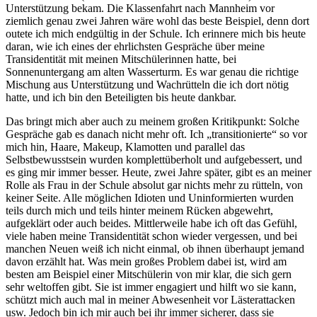
Unterstützung bekam. Die Klassenfahrt nach Mannheim vor
ziemlich genau zwei Jahren wäre wohl das beste Beispiel, denn dort
outete ich mich endgültig in der Schule. Ich erinnere mich bis heute
daran, wie ich eines der ehrlichsten Gespräche über meine
Transidentität mit meinen Mitschülerinnen hatte, bei
Sonnenuntergang am alten Wasserturm. Es war genau die richtige
Mischung aus Unterstützung und Wachrütteln die ich dort nötig
hatte, und ich bin den Beteiligten bis heute dankbar.
Das bringt mich aber auch zu meinem großen Kritikpunkt: Solche
Gespräche gab es danach nicht mehr oft. Ich „transitionierte“ so vor
mich hin, Haare, Makeup, Klamotten und parallel das
Selbstbewusstsein wurden komplettüberholt und aufgebessert, und
es ging mir immer besser. Heute, zwei Jahre später, gibt es an meiner
Rolle als Frau in der Schule absolut gar nichts mehr zu rütteln, von
keiner Seite. Alle möglichen Idioten und Uninformierten wurden
teils durch mich und teils hinter meinem Rücken abgewehrt,
aufgeklärt oder auch beides. Mittlerweile habe ich oft das Gefühl,
viele haben meine Transidentität schon wieder vergessen, und bei
manchen Neuen weiß ich nicht einmal, ob ihnen überhaupt jemand
davon erzählt hat. Was mein großes Problem dabei ist, wird am
besten am Beispiel einer Mitschülerin von mir klar, die sich gern
sehr weltoffen gibt. Sie ist immer engagiert und hilft wo sie kann,
schützt mich auch mal in meiner Abwesenheit vor Lästerattacken
usw. Jedoch bin ich mir auch bei ihr immer sicherer, dass sie