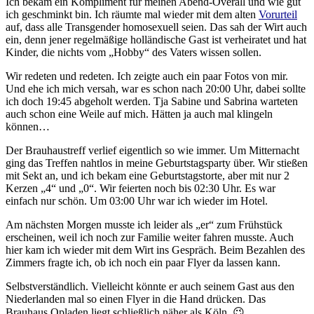
Ich bekam ein Kompliment für meinen Abend-Overall und wie gut
ich geschminkt bin. Ich räumte mal wieder mit dem alten
Vorurteil
auf, dass alle Transgender homosexuell seien. Das sah der Wirt auch
ein, denn jener regelmäßige holländische Gast ist verheiratet und hat
Kinder, die nichts vom „Hobby“ des Vaters wissen sollen.
Wir redeten und redeten. Ich zeigte auch ein paar Fotos von mir.
Und ehe ich mich versah, war es schon nach 20:00 Uhr, dabei sollte
ich doch 19:45 abgeholt werden. Tja Sabine und Sabrina warteten
auch schon eine Weile auf mich. Hätten ja auch mal klingeln
können…
Der Brauhaustreff verlief eigentlich so wie immer. Um Mitternacht
ging das Treffen nahtlos in meine Geburtstagsparty über. Wir stießen
mit Sekt an, und ich bekam eine Geburtstagstorte, aber mit nur 2
Kerzen „4“ und „0“. Wir feierten noch bis 02:30 Uhr. Es war
einfach nur schön. Um 03:00 Uhr war ich wieder im Hotel.
Am nächsten Morgen musste ich leider als „er“ zum Frühstück
erscheinen, weil ich noch zur Familie weiter fahren musste. Auch
hier kam ich wieder mit dem Wirt ins Gespräch. Beim Bezahlen des
Zimmers fragte ich, ob ich noch ein paar Flyer da lassen kann.
Selbstverständlich. Vielleicht könnte er auch seinem Gast aus den
Niederlanden mal so einen Flyer in die Hand drücken. Das
Brauhaus Opladen liegt schließlich näher als Köln. 😉