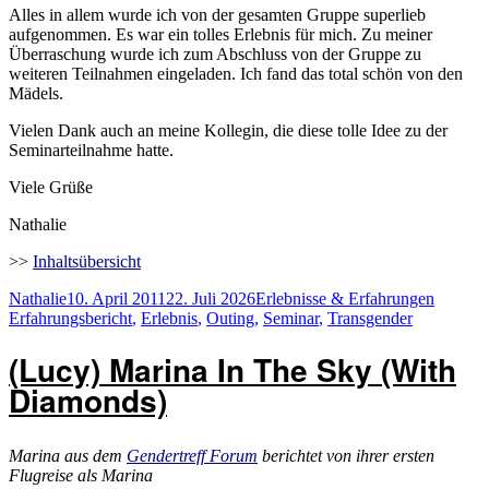
Alles in allem wurde ich von der gesamten Gruppe superlieb
aufgenommen. Es war ein tolles Erlebnis für mich. Zu meiner
Überraschung wurde ich zum Abschluss von der Gruppe zu
weiteren Teilnahmen eingeladen. Ich fand das total schön von den
Mädels.
Vielen Dank auch an meine Kollegin, die diese tolle Idee zu der
Seminarteilnahme hatte.
Viele Grüße
Nathalie
>>
Inhaltsübersicht
Autor
Veröffentlicht
Kategorien
Schlagw
Nathalie
10. April 2011
22. Juli 2026
Erlebnisse & Erfahrungen
am
Erfahrungsbericht
,
Erlebnis
,
Outing
,
Seminar
,
Transgender
(Lucy) Marina In The Sky (With
Diamonds)
Marina aus dem
Gendertreff Forum
berichtet von ihrer ersten
Flugreise als Marina