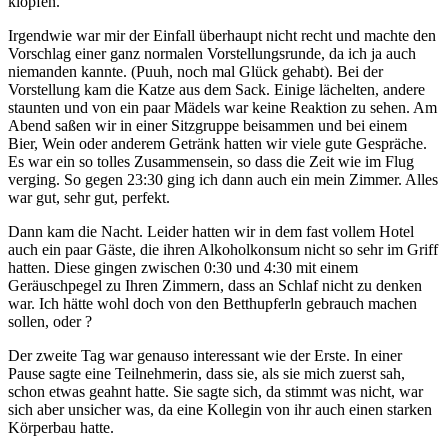
klopfen.
Irgendwie war mir der Einfall überhaupt nicht recht und machte den
Vorschlag einer ganz normalen Vorstellungsrunde, da ich ja auch
niemanden kannte. (Puuh, noch mal Glück gehabt). Bei der
Vorstellung kam die Katze aus dem Sack. Einige lächelten, andere
staunten und von ein paar Mädels war keine Reaktion zu sehen. Am
Abend saßen wir in einer Sitzgruppe beisammen und bei einem
Bier, Wein oder anderem Getränk hatten wir viele gute Gespräche.
Es war ein so tolles Zusammensein, so dass die Zeit wie im Flug
verging. So gegen 23:30 ging ich dann auch ein mein Zimmer. Alles
war gut, sehr gut, perfekt.
Dann kam die Nacht. Leider hatten wir in dem fast vollem Hotel
auch ein paar Gäste, die ihren Alkoholkonsum nicht so sehr im Griff
hatten. Diese gingen zwischen 0:30 und 4:30 mit einem
Geräuschpegel zu Ihren Zimmern, dass an Schlaf nicht zu denken
war. Ich hätte wohl doch von den Betthupferln gebrauch machen
sollen, oder ?
Der zweite Tag war genauso interessant wie der Erste. In einer
Pause sagte eine Teilnehmerin, dass sie, als sie mich zuerst sah,
schon etwas geahnt hatte. Sie sagte sich, da stimmt was nicht, war
sich aber unsicher was, da eine Kollegin von ihr auch einen starken
Körperbau hatte.