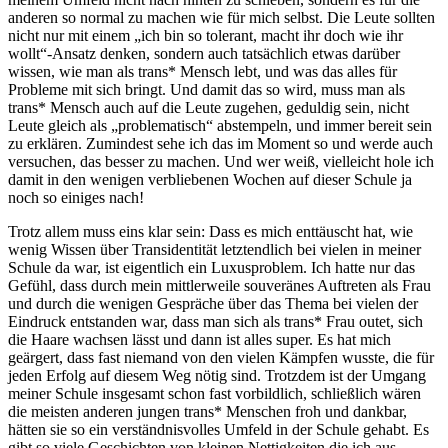
anderen so normal zu machen wie für mich selbst. Die Leute sollten
nicht nur mit einem „ich bin so tolerant, macht ihr doch wie ihr
wollt“-Ansatz denken, sondern auch tatsächlich etwas darüber
wissen, wie man als trans* Mensch lebt, und was das alles für
Probleme mit sich bringt. Und damit das so wird, muss man als
trans* Mensch auch auf die Leute zugehen, geduldig sein, nicht
Leute gleich als „problematisch“ abstempeln, und immer bereit sein
zu erklären. Zumindest sehe ich das im Moment so und werde auch
versuchen, das besser zu machen. Und wer weiß, vielleicht hole ich
damit in den wenigen verbliebenen Wochen auf dieser Schule ja
noch so einiges nach!
Trotz allem muss eins klar sein: Dass es mich enttäuscht hat, wie
wenig Wissen über Transidentität letztendlich bei vielen in meiner
Schule da war, ist eigentlich ein Luxusproblem. Ich hatte nur das
Gefühl, dass durch mein mittlerweile souveränes Auftreten als Frau
und durch die wenigen Gespräche über das Thema bei vielen der
Eindruck entstanden war, dass man sich als trans* Frau outet, sich
die Haare wachsen lässt und dann ist alles super. Es hat mich
geärgert, dass fast niemand von den vielen Kämpfen wusste, die für
jeden Erfolg auf diesem Weg nötig sind. Trotzdem ist der Umgang
meiner Schule insgesamt schon fast vorbildlich, schließlich wären
die meisten anderen jungen trans* Menschen froh und dankbar,
hätten sie so ein verständnisvolles Umfeld in der Schule gehabt. Es
gibt so viele Geschichten von kleinen Nettigkeiten die ich aus