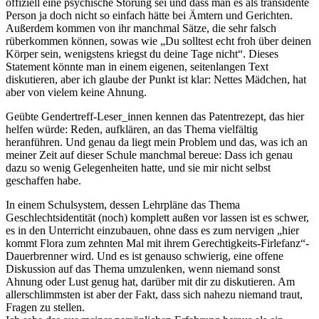
offiziell eine psychische Störung sei und dass man es als transidente
Person ja doch nicht so einfach hätte bei Ämtern und Gerichten.
Außerdem kommen von ihr manchmal Sätze, die sehr falsch
rüberkommen können, sowas wie „Du solltest echt froh über deinen
Körper sein, wenigstens kriegst du deine Tage nicht“. Dieses
Statement könnte man in einem eigenen, seitenlangen Text
diskutieren, aber ich glaube der Punkt ist klar: Nettes Mädchen, hat
aber von vielem keine Ahnung.
Geübte Gendertreff-Leser_innen kennen das Patentrezept, das hier
helfen würde: Reden, aufklären, an das Thema vielfältig
heranführen. Und genau da liegt mein Problem und das, was ich an
meiner Zeit auf dieser Schule manchmal bereue: Dass ich genau
dazu so wenig Gelegenheiten hatte, und sie mir nicht selbst
geschaffen habe.
In einem Schulsystem, dessen Lehrpläne das Thema
Geschlechtsidentität (noch) komplett außen vor lassen ist es schwer,
es in den Unterricht einzubauen, ohne dass es zum nervigen „hier
kommt Flora zum zehnten Mal mit ihrem Gerechtigkeits-Firlefanz“-
Dauerbrenner wird. Und es ist genauso schwierig, eine offene
Diskussion auf das Thema umzulenken, wenn niemand sonst
Ahnung oder Lust genug hat, darüber mit dir zu diskutieren. Am
allerschlimmsten ist aber der Fakt, dass sich nahezu niemand traut,
Fragen zu stellen.