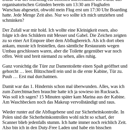
organisatorischen Gründen bereits um 13:30 am Flughafen
Warschau abgesetzt, obwohl mein Flug erst um 17:30 Uhr Boarding
hatte. Jede Menge Zeit also. Nur wo sollte ich mich umziehen und
schminken?
Der Zufall war mir hold. Ich wollte eine Kleinigkeit essen, also
folgte ich den Schildern mit Messer und Gabel. Die Zeichen zeigten
zu so einer Art Empore über dem Abflugbereich. Als ich dort oben
ankam, musste ich feststellen, dass sämtliche Restaurants wegen
Umbau geschlossen waren, aber die Toilette gegenüber war noch
offen. Weit und breit niemand zu sehen, alles ruhig.
Ganz vorsichtig die Türe zur Damentoilette einen Spalt geöffnet und
gehorcht … leer. Blitzschnell rein und in die erste Kabine, Tür zu.
Puuh … Erst mal durchatmen.
Damit war das 1. Hindernis schon mal überwunden. Alles, was ich
zum Zurechtmachen brauchte hatte ich ja sowieso im Rucksack.
Was soll ich sagen? 15 Minuten später kam Marina aus der Kabine.
Am Waschbecken noch das Makeup vervollständigt und raus.
Wieder runter auf die Abflugebene und zur Sicherheitskontrolle. In
Polen sind die Sicherheitskontrollen wohl nicht so scharf, der
Scanner blieb jedenfalls stumm. Ich hatte immer noch reichlich Zeit.
Also bin ich in den Duty-Free Laden und habe ein bisschen