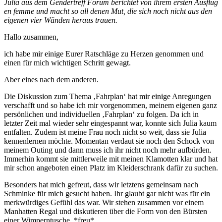
Julia aus dem Gendertreff Forum berichtet von ihrem ersten Ausflug
en femme und macht so all denen Mut, die sich noch nicht aus den
eigenen vier Wänden heraus trauen.
Hallo zusammen,
ich habe mir einige Eurer Ratschläge zu Herzen genommen und
einen für mich wichtigen Schritt gewagt.
Aber eines nach dem anderen.
Die Diskussion zum Thema ‚Fahrplan‘ hat mir einige Anregungen
verschafft und so habe ich mir vorgenommen, meinem eigenen ganz
persönlichen und individuellen ‚Fahrplan‘ zu folgen. Da ich in
letzter Zeit mal wieder sehr eingespannt war, konnte sich Julia kaum
entfalten. Zudem ist meine Frau noch nicht so weit, dass sie Julia
kennenlernen möchte. Momentan verdaut sie noch den Schock von
meinem Outing und dann muss ich ihr nicht noch mehr aufbürden.
Immerhin kommt sie mittlerweile mit meinen Klamotten klar und hat
mir schon angeboten einen Platz im Kleiderschrank dafür zu suchen.
Besonders hat mich gefreut, dass wir letztens gemeinsam nach
Schminke für mich gesucht haben. Ihr glaubt gar nicht was für ein
merkwürdiges Gefühl das war. Wir stehen zusammen vor einem
Manhatten Regal und diskutieren über die Form von den Bürsten
einer Wimperntusche. *freu*