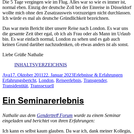
Die 5 Tage vergingen wie im Flug. Alles war so wie es immer ist,
normal eben. Einzig der deutsche Zoll bei der Einreise in Düsseldorf
wollte mich ohne den Zusatzausweis vorzuzeigen nicht durchlassen.
Ich würde es mal als deutsche Gründlichkeit bezeichnen.
Das war mein Bericht über unsere Reise nach London. Es war uns
die gesamte Zeit über egal, ob ich als Frau oder als Mann im Urlaub
bin. Es war einfach normal, London zu sehen und es gab auch
keinen Grund darüber nachzudenken, ob etwas anders ist als sonst.
Liebe Grüße Nathalie
INHALTSVERZEICHNIS
Autor
Veröffentlicht
Kategorien
Schla
Ava
17. Oktober 2011
22. Januar 2023
Erlebnisse & Erfahrungen
am
Erfahrungsbericht
,
London
,
Reiseerlebnis
,
Transgender
,
Transidentität
,
Transsexuell
Ein Seminarerlebnis
Nathalie aus dem
Gendertreff Forum
wurde zu einem Seminar
eingeladen und berichtet von ihren Erfahrungen:
Ich kann es selbst kaum glauben. Da war ich, dank meiner Kollegin,