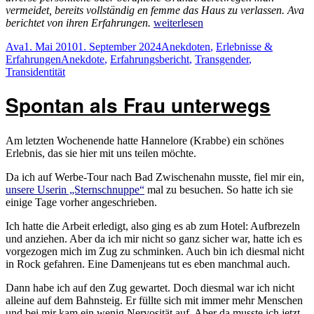
vermeidet, bereits vollständig en femme das Haus zu verlassen. Ava
„Heute
berichtet von ihren Erfahrungen.
weiterlesen
kein
Autor
Veröffentlicht
Kategorien
Ava
1. Mai 2010
1. September 2024
Anekdoten
,
Erlebnisse &
Kleid?“
am
Schlagwörter
Erfahrungen
Anekdote
,
Erfahrungsbericht
,
Transgender
,
Transidentität
Spontan als Frau unterwegs
Am letzten Wochenende hatte Hannelore (Krabbe) ein schönes
Erlebnis, das sie hier mit uns teilen möchte.
Da ich auf Werbe-Tour nach Bad Zwischenahn musste, fiel mir ein,
unsere Userin „Sternschnuppe“
mal zu besuchen. So hatte ich sie
einige Tage vorher angeschrieben.
Ich hatte die Arbeit erledigt, also ging es ab zum Hotel: Aufbrezeln
und anziehen. Aber da ich mir nicht so ganz sicher war, hatte ich es
vorgezogen mich im Zug zu schminken. Auch bin ich diesmal nicht
in Rock gefahren. Eine Damenjeans tut es eben manchmal auch.
Dann habe ich auf den Zug gewartet. Doch diesmal war ich nicht
alleine auf dem Bahnsteig. Er füllte sich mit immer mehr Menschen
und bei mir kam ein wenig Nervosität auf. Aber da musste ich jetzt