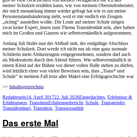
meiner Schulzeit erzählen kann, wie von meinem Oberstufenberater,
der mich monatelang immer wieder gefragt hat wie es um meine
Personenstandsänderung steht, weil er mir endlich ein Zeugnis
„richtig“ ausstellen wollte. Die Leute auf meiner Schule mögen
zwar keine Expert_innen zum Thema Transidentität sein, aber haben
mich im Großen und Ganzen wie selbstverständlich aufgenommen.
Anfang Juli findet nun der Abiball statt, der endgültige Abschluss
meiner Schulzeit. Dort werde ich nicht nur als eine ganz normale
Schülerin mein Abiturzeugnis entgegennehmen, sondern darf auch
als Moderatorin durch den Abend führen. Wie selbstverständlich in
einem Kleid auf der Bühne vor dieser vollen Halle stehen zu dürfen,
wird letztlich einer von vielen Beweisen sein, dass „Trans* und
Schule“ in meinem Fall trotz aller Makel eine Erfolgsgeschichte war.
>>
Inhaltsverzeichnis
Autor
Veröffentlicht
Kategorien
Redakteurin
14. April 2017
22. Juli 2026
Eingedachtes
,
Erlebnisse &
am
Schlagwörter
Erfahrungen
,
Transition
Erfahrungsbericht
,
Schule
,
Transgender
,
Transidentitaet
,
Transition
,
Transsexualität
Das erste Mal