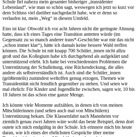
Schule fiel nahezu mein gesamter bisheriger „transidenter
Lebenslauf“, wie man so schön sagt, weswegen ich jetzt so kurz vor
dem Schluss viel darüber nachgedacht habe, wie er denn so
verlaufen ist, mein „Weg“ in diesem Umfeld.
Eins ist klar: Obwohl ich vor acht Jahren nicht die geringste Ahnung
hatte, dass ich eines Tages eine Transition antreten würde (im
Gegensatz zu so manch anderer trans*-Geschichte war mir das nicht
„schon immer klar“), hätte ich damals keine bessere Wahl treffen
können. Die Schule ist mit knapp 700 Schüler_innen nicht allzu
groß und das Kollegium habe ich durchgehend als aufgeklärt und
unterstützend erlebt. Ich hatte bei verschiedensten Problemen die
Unterstützung der Schulleitung, eine Rückendeckung, die alles
andere als selbstverständlich ist. Auch sind die Schüler_innen
(größtenteils) zumindest weltoffen genug erzogen, Themen wie
Transidentität nicht feindlich gegenüber zu stehen. Und seien wir
mal ehrlich: Für Kinder und Jugendliche zwischen, sagen wir, 10 bis
18 Jahren ist das schon eine ganze Menge.
Ich könnte viele Momente aufzählen, in denen ich von meinen
Mitschülerinnen (und selten auch mal von Mitschülern)
Unterstützung bekam. Die Klassenfahrt nach Mannheim vor
ziemlich genau zwei Jahren wäre wohl das beste Beispiel, denn dort
outete ich mich endgültig in der Schule. Ich erinnere mich bis heute
daran, wie ich eines der ehrlichsten Gespräche über meine