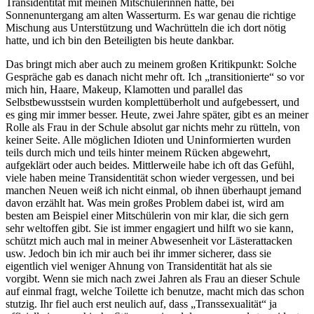
Transidentität mit meinen Mitschülerinnen hatte, bei
Sonnenuntergang am alten Wasserturm. Es war genau die richtige
Mischung aus Unterstützung und Wachrütteln die ich dort nötig
hatte, und ich bin den Beteiligten bis heute dankbar.
Das bringt mich aber auch zu meinem großen Kritikpunkt: Solche
Gespräche gab es danach nicht mehr oft. Ich „transitionierte“ so vor
mich hin, Haare, Makeup, Klamotten und parallel das
Selbstbewusstsein wurden komplettüberholt und aufgebessert, und
es ging mir immer besser. Heute, zwei Jahre später, gibt es an meiner
Rolle als Frau in der Schule absolut gar nichts mehr zu rütteln, von
keiner Seite. Alle möglichen Idioten und Uninformierten wurden
teils durch mich und teils hinter meinem Rücken abgewehrt,
aufgeklärt oder auch beides. Mittlerweile habe ich oft das Gefühl,
viele haben meine Transidentität schon wieder vergessen, und bei
manchen Neuen weiß ich nicht einmal, ob ihnen überhaupt jemand
davon erzählt hat. Was mein großes Problem dabei ist, wird am
besten am Beispiel einer Mitschülerin von mir klar, die sich gern
sehr weltoffen gibt. Sie ist immer engagiert und hilft wo sie kann,
schützt mich auch mal in meiner Abwesenheit vor Lästerattacken
usw. Jedoch bin ich mir auch bei ihr immer sicherer, dass sie
eigentlich viel weniger Ahnung von Transidentität hat als sie
vorgibt. Wenn sie mich nach zwei Jahren als Frau an dieser Schule
auf einmal fragt, welche Toilette ich benutze, macht mich das schon
stutzig. Ihr fiel auch erst neulich auf, dass „Transsexualität“ ja