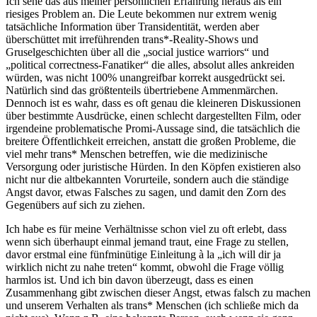
Ich sehe das aus meiner persönlichen Erfahrung heraus als ein
riesiges Problem an. Die Leute bekommen nur extrem wenig
tatsächliche Information über Transidentität, werden aber
überschüttet mit irreführenden trans*-Reality-Shows und
Gruselgeschichten über all die „social justice warriors“ und
„political correctness-Fanatiker“ die alles, absolut alles ankreiden
würden, was nicht 100% unangreifbar korrekt ausgedrückt sei.
Natürlich sind das größtenteils übertriebene Ammenmärchen.
Dennoch ist es wahr, dass es oft genau die kleineren Diskussionen
über bestimmte Ausdrücke, einen schlecht dargestellten Film, oder
irgendeine problematische Promi-Aussage sind, die tatsächlich die
breitere Öffentlichkeit erreichen, anstatt die großen Probleme, die
viel mehr trans* Menschen betreffen, wie die medizinische
Versorgung oder juristische Hürden. In den Köpfen existieren also
nicht nur die altbekannten Vorurteile, sondern auch die ständige
Angst davor, etwas Falsches zu sagen, und damit den Zorn des
Gegenübers auf sich zu ziehen.
Ich habe es für meine Verhältnisse schon viel zu oft erlebt, dass
wenn sich überhaupt einmal jemand traut, eine Frage zu stellen,
davor erstmal eine fünfminütige Einleitung à la „ich will dir ja
wirklich nicht zu nahe treten“ kommt, obwohl die Frage völlig
harmlos ist. Und ich bin davon überzeugt, dass es einen
Zusammenhang gibt zwischen dieser Angst, etwas falsch zu machen
und unserem Verhalten als trans* Menschen (ich schließe mich da