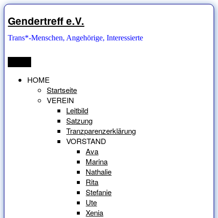
Zum
Inhalt
Gendertreff e.V.
springen
Trans*-Menschen, Angehörige, Interessierte
Menü
HOME
Startseite
VEREIN
Leitbild
Satzung
Tranzparenzerklärung
VORSTAND
Ava
Marina
Nathalie
Rita
Stefanie
Ute
Xenia