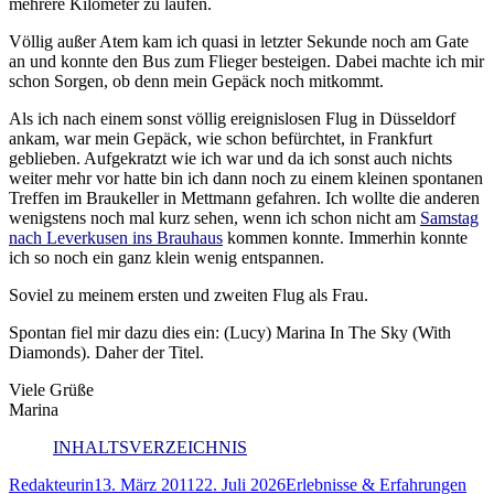
mehrere Kilometer zu laufen.
Völlig außer Atem kam ich quasi in letzter Sekunde noch am Gate
an und konnte den Bus zum Flieger besteigen. Dabei machte ich mir
schon Sorgen, ob denn mein Gepäck noch mitkommt.
Als ich nach einem sonst völlig ereignislosen Flug in Düsseldorf
ankam, war mein Gepäck, wie schon befürchtet, in Frankfurt
geblieben. Aufgekratzt wie ich war und da ich sonst auch nichts
weiter mehr vor hatte bin ich dann noch zu einem kleinen spontanen
Treffen im Braukeller in Mettmann gefahren. Ich wollte die anderen
wenigstens noch mal kurz sehen, wenn ich schon nicht am
Samstag
nach Leverkusen ins Brauhaus
kommen konnte. Immerhin konnte
ich so noch ein ganz klein wenig entspannen.
Soviel zu meinem ersten und zweiten Flug als Frau.
Spontan fiel mir dazu dies ein: (Lucy) Marina In The Sky (With
Diamonds). Daher der Titel.
Viele Grüße
Marina
INHALTSVERZEICHNIS
Autor
Veröffentlicht
Kategorien
Sch
Redakteurin
13. März 2011
22. Juli 2026
Erlebnisse & Erfahrungen