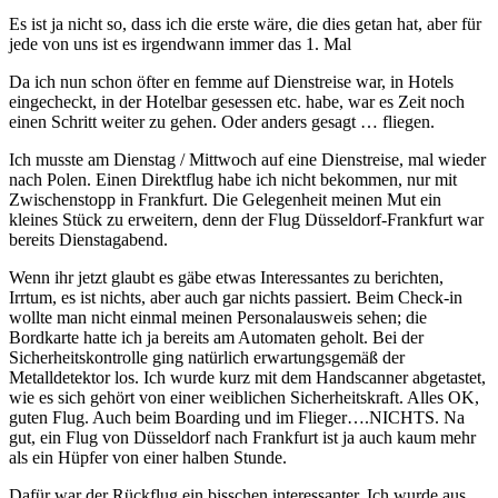
Es ist ja nicht so, dass ich die erste wäre, die dies getan hat, aber für
jede von uns ist es irgendwann immer das 1. Mal
Da ich nun schon öfter en femme auf Dienstreise war, in Hotels
eingecheckt, in der Hotelbar gesessen etc. habe, war es Zeit noch
einen Schritt weiter zu gehen. Oder anders gesagt … fliegen.
Ich musste am Dienstag / Mittwoch auf eine Dienstreise, mal wieder
nach Polen. Einen Direktflug habe ich nicht bekommen, nur mit
Zwischenstopp in Frankfurt. Die Gelegenheit meinen Mut ein
kleines Stück zu erweitern, denn der Flug Düsseldorf-Frankfurt war
bereits Dienstagabend.
Wenn ihr jetzt glaubt es gäbe etwas Interessantes zu berichten,
Irrtum, es ist nichts, aber auch gar nichts passiert. Beim Check-in
wollte man nicht einmal meinen Personalausweis sehen; die
Bordkarte hatte ich ja bereits am Automaten geholt. Bei der
Sicherheitskontrolle ging natürlich erwartungsgemäß der
Metalldetektor los. Ich wurde kurz mit dem Handscanner abgetastet,
wie es sich gehört von einer weiblichen Sicherheitskraft. Alles OK,
guten Flug. Auch beim Boarding und im Flieger….NICHTS. Na
gut, ein Flug von Düsseldorf nach Frankfurt ist ja auch kaum mehr
als ein Hüpfer von einer halben Stunde.
Dafür war der Rückflug ein bisschen interessanter. Ich wurde aus