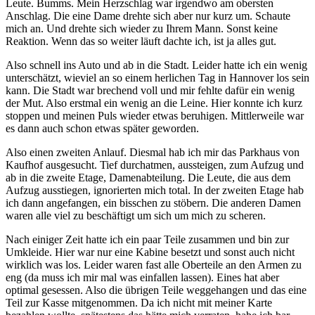
Leute. Bumms. Mein Herzschlag war irgendwo am obersten
Anschlag. Die eine Dame drehte sich aber nur kurz um. Schaute
mich an. Und drehte sich wieder zu Ihrem Mann. Sonst keine
Reaktion. Wenn das so weiter läuft dachte ich, ist ja alles gut.
Also schnell ins Auto und ab in die Stadt. Leider hatte ich ein wenig
unterschätzt, wieviel an so einem herlichen Tag in Hannover los sein
kann. Die Stadt war brechend voll und mir fehlte dafür ein wenig
der Mut. Also erstmal ein wenig an die Leine. Hier konnte ich kurz
stoppen und meinen Puls wieder etwas beruhigen. Mittlerweile war
es dann auch schon etwas später geworden.
Also einen zweiten Anlauf. Diesmal hab ich mir das Parkhaus von
Kaufhof ausgesucht. Tief durchatmen, aussteigen, zum Aufzug und
ab in die zweite Etage, Damenabteilung. Die Leute, die aus dem
Aufzug ausstiegen, ignorierten mich total. In der zweiten Etage hab
ich dann angefangen, ein bisschen zu stöbern. Die anderen Damen
waren alle viel zu beschäftigt um sich um mich zu scheren.
Nach einiger Zeit hatte ich ein paar Teile zusammen und bin zur
Umkleide. Hier war nur eine Kabine besetzt und sonst auch nicht
wirklich was los. Leider waren fast alle Oberteile an den Armen zu
eng (da muss ich mir mal was einfallen lassen). Eines hat aber
optimal gesessen. Also die übrigen Teile weggehangen und das eine
Teil zur Kasse mitgenommen. Da ich nicht mit meiner Karte