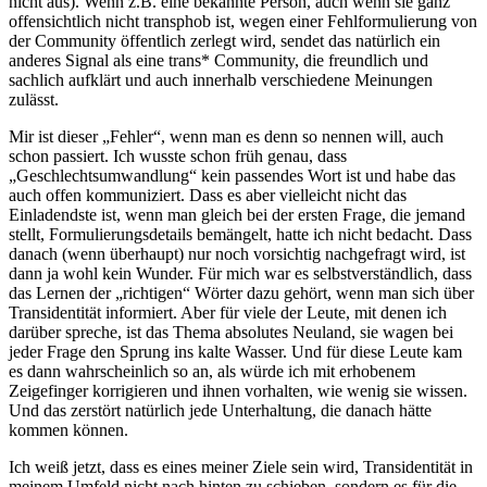
nicht aus). Wenn z.B. eine bekannte Person, auch wenn sie ganz
offensichtlich nicht transphob ist, wegen einer Fehlformulierung von
der Community öffentlich zerlegt wird, sendet das natürlich ein
anderes Signal als eine trans* Community, die freundlich und
sachlich aufklärt und auch innerhalb verschiedene Meinungen
zulässt.
Mir ist dieser „Fehler“, wenn man es denn so nennen will, auch
schon passiert. Ich wusste schon früh genau, dass
„Geschlechtsumwandlung“ kein passendes Wort ist und habe das
auch offen kommuniziert. Dass es aber vielleicht nicht das
Einladendste ist, wenn man gleich bei der ersten Frage, die jemand
stellt, Formulierungsdetails bemängelt, hatte ich nicht bedacht. Dass
danach (wenn überhaupt) nur noch vorsichtig nachgefragt wird, ist
dann ja wohl kein Wunder. Für mich war es selbstverständlich, dass
das Lernen der „richtigen“ Wörter dazu gehört, wenn man sich über
Transidentität informiert. Aber für viele der Leute, mit denen ich
darüber spreche, ist das Thema absolutes Neuland, sie wagen bei
jeder Frage den Sprung ins kalte Wasser. Und für diese Leute kam
es dann wahrscheinlich so an, als würde ich mit erhobenem
Zeigefinger korrigieren und ihnen vorhalten, wie wenig sie wissen.
Und das zerstört natürlich jede Unterhaltung, die danach hätte
kommen können.
Ich weiß jetzt, dass es eines meiner Ziele sein wird, Transidentität in
meinem Umfeld nicht nach hinten zu schieben, sondern es für die