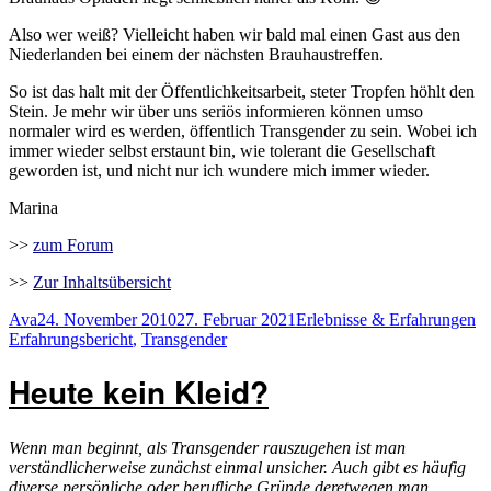
Also wer weiß? Vielleicht haben wir bald mal einen Gast aus den
Niederlanden bei einem der nächsten Brauhaustreffen.
So ist das halt mit der Öffentlichkeitsarbeit, steter Tropfen höhlt den
Stein. Je mehr wir über uns seriös informieren können umso
normaler wird es werden, öffentlich Transgender zu sein. Wobei ich
immer wieder selbst erstaunt bin, wie tolerant die Gesellschaft
geworden ist, und nicht nur ich wundere mich immer wieder.
Marina
>>
zum Forum
>>
Zur Inhaltsübersicht
Autor
Veröffentlicht
Kategorien
Sc
Ava
24. November 2010
27. Februar 2021
Erlebnisse & Erfahrungen
am
Erfahrungsbericht
,
Transgender
Heute kein Kleid?
Wenn man beginnt, als Transgender rauszugehen ist man
verständlicherweise zunächst einmal unsicher. Auch gibt es häufig
diverse persönliche oder berufliche Gründe deretwegen man