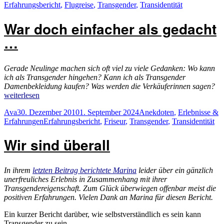
am
Erfahrungsbericht
,
Flugreise
,
Transgender
,
Transidentität
War doch einfacher als gedacht
…
Gerade Neulinge machen sich oft viel zu viele Gedanken: Wo kann
ich als Transgender hingehen? Kann ich als Transgender
„W
Damenbekleidung kaufen? Was werden die Verkäuferinnen sagen?
do
weiterlesen
ei
Autor
Veröffentlicht
Kategorien
Ava
30. Dezember 2010
1. September 2024
Anekdoten
,
Erlebnisse &
als
am
Schlagwörter
Erfahrungen
Erfahrungsbericht
,
Friseur
,
Transgender
,
Transidentität
ge
…
Wir sind überall
In ihrem
letzten Beitrag berichtete Marina
leider über ein gänzlich
unerfreuliches Erlebnis in Zusammenhang mit ihrer
Transgendereigenschaft. Zum Glück überwiegen offenbar meist die
positiven Erfahrungen. Vielen Dank an Marina für diesen Bericht.
Ein kurzer Bericht darüber, wie selbstverständlich es sein kann
Transgender zu sein.