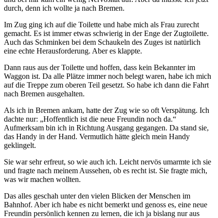
durch, denn ich wollte ja nach Bremen.
Im Zug ging ich auf die Toilette und habe mich als Frau zurecht
gemacht. Es ist immer etwas schwierig in der Enge der Zugtoilette.
Auch das Schminken bei dem Schaukeln des Zuges ist natürlich
eine echte Herausforderung. Aber es klappte.
Dann raus aus der Toilette und hoffen, dass kein Bekannter im
Waggon ist. Da alle Plätze immer noch belegt waren, habe ich mich
auf die Treppe zum oberen Teil gesetzt. So habe ich dann die Fahrt
nach Bremen ausgehalten.
Als ich in Bremen ankam, hatte der Zug wie so oft Verspätung. Ich
dachte nur: „Hoffentlich ist die neue Freundin noch da.“
Aufmerksam bin ich in Richtung Ausgang gegangen. Da stand sie,
das Handy in der Hand. Vermutlich hätte gleich mein Handy
geklingelt.
Sie war sehr erfreut, so wie auch ich. Leicht nervös umarmte ich sie
und fragte nach meinem Aussehen, ob es recht ist. Sie fragte mich,
was wir machen wollten.
Das alles geschah unter den vielen Blicken der Menschen im
Bahnhof. Aber ich habe es nicht bemerkt und genoss es, eine neue
Freundin persönlich kennen zu lernen, die ich ja bislang nur aus