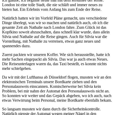
Ich glaube, ich beginne heute mal mit dem Resümee der Reise.
London ist eine tolle Stadt, die nie schläft und immer neues zu
bieten hat. Ein Erlebnis vom Anfang bis zum Ende der Reise.
Natürlich hatten wir im Vorfeld Pläne gemacht, uns verschiedene
Dinge überlegt, was wir so machen und natürlich auch, ob ich die
gesamte Zeit als Nathalie nach London fahre. Zum Glück ist das
Kopfkino soweit abzuschalten, dass schnell klar wurde, dass allein
Silvia und Nathalie auf die Reise gingen. Auch für Silvia war die
Vorstellung, mit Nathalie zu verreisen, etwas ganz neues und
spannendes dazu.
Zuerst packten wir unseren Koffer. Wie sich herausstellte, hatte ich
mehr Sachen eingepackt als Silvia. Das war ja auch etwas Neues.
Die Reiseunterlagen waren da, das Taxi bestellt, es konnte nichts
mehr schiefgehen.
Da wir mit der Lufthansa ab Düsseldorf flogen, mussten wir an den
elektronischen Terminals unsere Bordkarte ziehen und den
Personalausweis einscannen. Komischerweise bei Silvia kein
Problem, bei mir nahm der Automat den Personalausweis nicht an.
So konnten wir weiter und das Gepäck abgeben, wo ich auch, nach
etwas Verwirrung beim Personal, meine Bordkarte ebenfalls bekam.
So langsam mussten wir dann durch die Sicherheitskontrolle.
Natürlich piepste der Automat wegen meiner Nägel in den