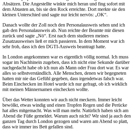
Absätzen. Die Angestellte winkte mich heran und fing sofort mit
dem Abtasten an, bis sie den Rock erreichte. Dort merkte sie den
kleinen Unterschied und sagte nur leicht nervös: „OK“.
Danach wollte der Zoll noch den Personalausweis sehen und ich
gab den Personalausweis ab. Nun reichte der Beamte mir diesen
zurück und sagte „Nö“. Erst nach dem studieren meines
Zusatzausweises ließ er mich passieren. In dem Moment war ich
sehr froh, dass ich den DGTI-Ausweis beantragt hatte.
In London angekommen war es eigentlich völlig normal. Ich muss
sogar im Nachhinein zugeben, dass ich nicht eine Sekunde darüber
nachgedacht habe ob ich nun als Mann oder Frau dort war. Es war
alles so selbstverständlich. Alle Menschen, denen wir begegneten
hatten mir nie das Gefühl gegeben, dass irgendetwas falsch war.
Beim Einchecken im Hotel wurde ich nur gefragt, ob ich wirklich
mit meinen Männernamen einchecken wollte.
Über das Wetter konnten wir auch nicht meckern. Immer leicht
bewölkt, etwas windig und einen Tropfen Regen und die Perücke
hat alles mitgemacht. Was will man mehr. Natürlich haben sich am
Abend die Füße gemeldet. Warum auch nicht? Wir sind ja auch den
ganzen Tag durch London gezogen und waren am Abend so platt,
dass wir immer ins Bett gefallen sind.