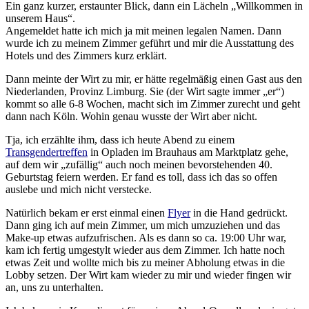
Ein ganz kurzer, erstaunter Blick, dann ein Lächeln „Willkommen in
unserem Haus“.
Angemeldet hatte ich mich ja mit meinen legalen Namen. Dann
wurde ich zu meinem Zimmer geführt und mir die Ausstattung des
Hotels und des Zimmers kurz erklärt.
Dann meinte der Wirt zu mir, er hätte regelmäßig einen Gast aus den
Niederlanden, Provinz Limburg. Sie (der Wirt sagte immer „er“)
kommt so alle 6-8 Wochen, macht sich im Zimmer zurecht und geht
dann nach Köln. Wohin genau wusste der Wirt aber nicht.
Tja, ich erzählte ihm, dass ich heute Abend zu einem
Transgendertreffen
in Opladen im Brauhaus am Marktplatz gehe,
auf dem wir „zufällig“ auch noch meinen bevorstehenden 40.
Geburtstag feiern werden. Er fand es toll, dass ich das so offen
auslebe und mich nicht verstecke.
Natürlich bekam er erst einmal einen
Flyer
in die Hand gedrückt.
Dann ging ich auf mein Zimmer, um mich umzuziehen und das
Make-up etwas aufzufrischen. Als es dann so ca. 19:00 Uhr war,
kam ich fertig umgestylt wieder aus dem Zimmer. Ich hatte noch
etwas Zeit und wollte mich bis zu meiner Abholung etwas in die
Lobby setzen. Der Wirt kam wieder zu mir und wieder fingen wir
an, uns zu unterhalten.