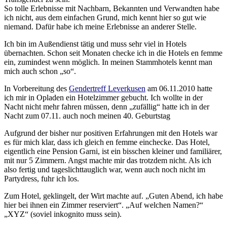
So tolle Erlebnisse mit Nachbarn, Bekannten und Verwandten habe
ich nicht, aus dem einfachen Grund, mich kennt hier so gut wie
niemand. Dafür habe ich meine Erlebnisse an anderer Stelle.
Ich bin im Außendienst tätig und muss sehr viel in Hotels
übernachten. Schon seit Monaten checke ich in die Hotels en femme
ein, zumindest wenn möglich. In meinen Stammhotels kennt man
mich auch schon „so“.
In Vorbereitung des
Gendertreff Leverkusen
am 06.11.2010 hatte
ich mir in Opladen ein Hotelzimmer gebucht. Ich wollte in der
Nacht nicht mehr fahren müssen, denn „zufällig“ hatte ich in der
Nacht zum 07.11. auch noch meinen 40. Geburtstag
Aufgrund der bisher nur positiven Erfahrungen mit den Hotels war
es für mich klar, dass ich gleich en femme einchecke. Das Hotel,
eigentlich eine Pension Garni, ist ein bisschen kleiner und familiärer,
mit nur 5 Zimmern. Angst machte mir das trotzdem nicht. Als ich
also fertig und tageslichttauglich war, wenn auch noch nicht im
Partydress, fuhr ich los.
Zum Hotel, geklingelt, der Wirt machte auf. „Guten Abend, ich habe
hier bei ihnen ein Zimmer reserviert“. „Auf welchen Namen?“
„XYZ“ (soviel inkognito muss sein).