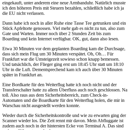
eingekauft, unter anderem eine neue Armbanduhr. Natürlich musste
ich den höheren Preis mit Steuern bezahlen, schließlich habe ich ja
die EU nicht verlassen.
Dann habe ich noch in aller Ruhe eine Tasse Tee getrunken und ein
Stück Apfeltorte genossen. Viel mehr gab es nicht zu tun, also zum
Gate und Warten. Immer noch über 2 Stunden Zeit bis zum
Boarding und kein Internet verfügbar. OK, gut, dann also lesen.
Etwa 30 Minuten vor dem geplanten Boarding kam die Durchsage,
dass sich mein Flug um 30 Minuten verspätet. Oh, Oh… Für
Frankfurt war die Umsteigezeit sowieso schon knapp bemessen.
Und tatsächlich, der Flieger ging erst um 18:45 Uhr statt um 18:10
Uhr in die Luft. Dementsprechend kam ich auch über 30 Minuten
später in Frankfurt an.
Eine Bordkarte für den Weiterflug hatte ich noch nicht und der
Transferschalter hatte zu allem Überfluss auch noch geschlossen. Na
toll. Also raus aus dem Sicherheitsbereich, zum Check-in-
Automaten und die Boardkarte für den Weiterflug holen, die mir in
Warschau nicht ausgestellt werden konnte.
Wieder durch die Sicherheitskontrolle und wie zu erwarten ging der
Scanner wieder los. Die Zeit rennt mir davon. Mein Abfluggate ist
zudem auch noch in der hintersten Ecke von Terminal A. Das sind