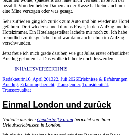
bezahlen wollte, spätestens das hätte mich verraten, habe ich bar
bezahlt. Von den beiden Damen an der Kasse hat keine auch nur
eine Mine verzogen oder was gesagt.
Sehr zufrieden ging ich zurück zum Auto und bin wieder ins Hotel
gefahren. Dort wieder schnell durchs Foyer, in den Aufzug und ins
Hotelzimmer. Ein Hotelangestellter lächelte mir noch zu. Ich habe
freundlich zurückgelächelt und war dann auch schon im Aufzug
verschwunden.
Jetzt freue ich mich grade darüber, wie gut Julias erster öffentlicher
Ausflug gelaufen ist. Das wollte ich heute noch loswerden.
INHALTSVERZEICHNIS
Autor
Veröffentlicht
Kategorien
Sch
Redakteurin
16. April 2013
22. Juli 2026
Erlebnisse & Erfahrungen
am
Ausflug
,
Erfahrungsbericht
,
Transgender
,
Transidentität
,
Transsexualität
Einmal London und zurück
Nathalie aus dem
Gendertreff Forum
berichtet von ihren
Urlaubserlebnissen in London.