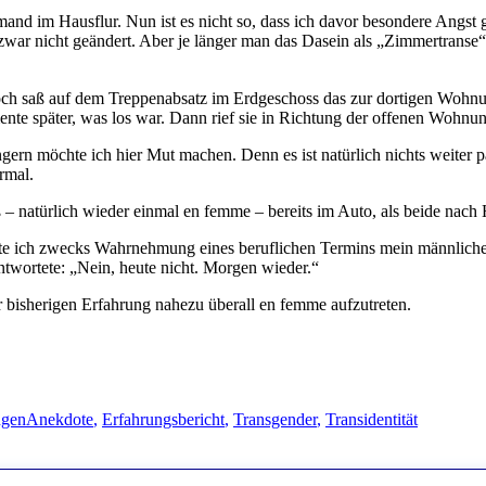
mand im Hausflur. Nun ist es nicht so, dass ich davor besondere Angst g
ar nicht geändert. Aber je länger man das Dasein als „Zimmertranse“ hi
doch saß auf dem Treppenabsatz im Erdgeschoss das zur dortigen Wohn
Momente später, was los war. Dann rief sie in Richtung der offenen Wohn
ern möchte ich hier Mut machen. Denn es ist natürlich nichts weiter pa
rmal.
ß – natürlich wieder einmal en femme – bereits im Auto, als beide nac
te ich zwecks Wahrnehmung eines beruflichen Termins mein männliches
ntwortete: „Nein, heute nicht. Morgen wieder.“
 bisherigen Erfahrung nahezu überall en femme aufzutreten.
Schlagwörter
ngen
Anekdote
,
Erfahrungsbericht
,
Transgender
,
Transidentität