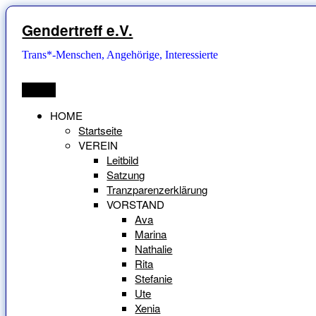
Zum
Inhalt
Gendertreff e.V.
springen
Trans*-Menschen, Angehörige, Interessierte
Menü
HOME
Startseite
VEREIN
Leitbild
Satzung
Tranzparenzerklärung
VORSTAND
Ava
Marina
Nathalie
Rita
Stefanie
Ute
Xenia