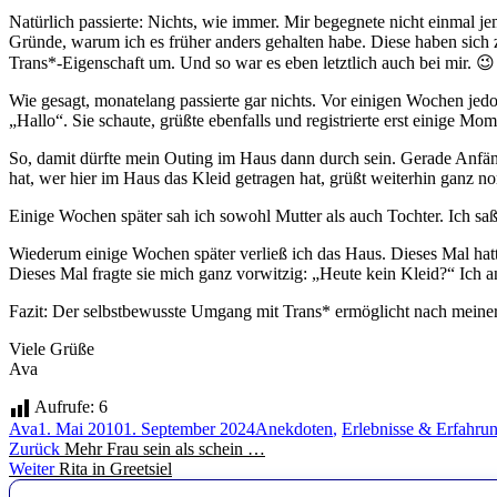
Natürlich passierte: Nichts, wie immer. Mir begegnete nicht einmal je
Gründe, warum ich es früher anders gehalten habe. Diese haben sich zw
Trans*-Eigenschaft um. Und so war es eben letztlich auch bei mir. 😉
Wie gesagt, monatelang passierte gar nichts. Vor einigen Wochen je
„Hallo“. Sie schaute, grüßte ebenfalls und registrierte erst einige 
So, damit dürfte mein Outing im Haus dann durch sein. Gerade Anfäng
hat, wer hier im Haus das Kleid getragen hat, grüßt weiterhin ganz no
Einige Wochen später sah ich sowohl Mutter als auch Tochter. Ich sa
Wiederum einige Wochen später verließ ich das Haus. Dieses Mal hat
Dieses Mal fragte sie mich ganz vorwitzig: „Heute kein Kleid?“ Ich a
Fazit: Der selbstbewusste Umgang mit Trans* ermöglicht nach meiner
Viele Grüße
Ava
Aufrufe:
6
Autor
Veröffentlicht
Kategorien
Ava
1. Mai 2010
1. September 2024
Anekdoten
,
Erlebnisse & Erfahru
Beitragsnavigation
am
Vorheriger
Zurück
Mehr Frau sein als schein …
Nächster
Beitrag:
Weiter
Rita in Greetsiel
Beitrag: