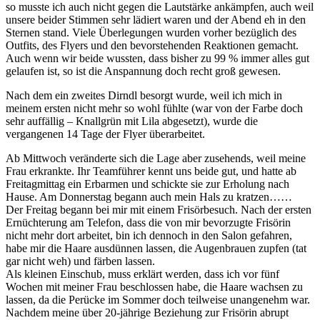
so musste ich auch nicht gegen die Lautstärke ankämpfen, auch weil
unsere beider Stimmen sehr lädiert waren und der Abend eh in den
Sternen stand. Viele Überlegungen wurden vorher bezüglich des
Outfits, des Flyers und den bevorstehenden Reaktionen gemacht.
Auch wenn wir beide wussten, dass bisher zu 99 % immer alles gut
gelaufen ist, so ist die Anspannung doch recht groß gewesen.
Nach dem ein zweites Dirndl besorgt wurde, weil ich mich in
meinem ersten nicht mehr so wohl fühlte (war von der Farbe doch
sehr auffällig – Knallgrün mit Lila abgesetzt), wurde die
vergangenen 14 Tage der Flyer überarbeitet.
Ab Mittwoch veränderte sich die Lage aber zusehends, weil meine
Frau erkrankte. Ihr Teamführer kennt uns beide gut, und hatte ab
Freitagmittag ein Erbarmen und schickte sie zur Erholung nach
Hause. Am Donnerstag begann auch mein Hals zu kratzen……
Der Freitag begann bei mir mit einem Frisörbesuch. Nach der ersten
Ernüchterung am Telefon, dass die von mir bevorzugte Frisörin
nicht mehr dort arbeitet, bin ich dennoch in den Salon gefahren,
habe mir die Haare ausdünnen lassen, die Augenbrauen zupfen (tat
gar nicht weh) und färben lassen.
Als kleinen Einschub, muss erklärt werden, dass ich vor fünf
Wochen mit meiner Frau beschlossen habe, die Haare wachsen zu
lassen, da die Perücke im Sommer doch teilweise unangenehm war.
Nachdem meine über 20-jährige Beziehung zur Frisörin abrupt