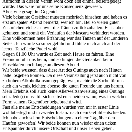
Aufhören in diesem Verein wohl doch erst einmal beiseitegelegt
wurde. Das wäre für uns seine Konsequenz gewesen.
Aber, wie gesagt im Gegenteil.
Viele bekannte Gesichter mussten mehrfach hinsehen und haben es
erst am späten Abend bemerkt, wer ich bin. Bei so vielen guten
Zusprüchen viel es schwer die Tränen zurückzuhalten. Es ist aber
gelungen und somit ein Verlaufen der Mascara verhindert worden.
Eine vollkommen neue Erfahrung war das Tanzen auf der „anderen
Seite“. Ich wurde so super geführt und fühlte mich auch auf der
leeren Tanzfläche Pudel wohl.
Gegen 01.00 Uhr wurde es Zeit nach Hause zu fahren. Eine
Freundin fuhr uns heim, und so hingen die Gedanken beim
Einschlafen noch lange an diesem Abend.
Wir beide wussten, dass diese Art des Outings auch nach Hinten
hätte losgehen können. Da diese Veranstaltung jetzt auch nicht von
zu hohem Alkoholkonsum geprägt war, machte die Sache für uns
auch ein wenig leichter, ebenso die guten Freunde um uns herum.
Mein Erlebnis soll auch keine Allerweltsanweisung eines Outings
sein. Jede(r) muss für sich selbst entscheiden wann, was in welcher
Form seinem Gegenüber beigebracht wird.
Fast alle meine Entscheidungen wurden von mir in erster Linie
wohlüberlegt und in zweiter Instanz nach dem Gefühl entschieden.
Ich habe auch schon Entscheidungen an einem Tag über den
Haufen geworfen! Wir beide können nun wieder einen ticken
Entspannter durch unsere Ortschaft und unser Leben gehen.