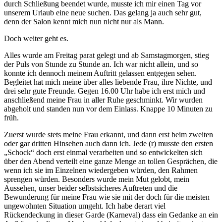
durch Schließung beendet wurde, musste ich mir einen Tag vor
unserem Urlaub eine neue suchen. Das gelang ja auch sehr gut,
denn der Salon kennt mich nun nicht nur als Mann.
Doch weiter geht es.
Alles wurde am Freitag parat gelegt und ab Samstagmorgen, stieg
der Puls von Stunde zu Stunde an. Ich war nicht allein, und so
konnte ich dennoch meinem Auftritt gelassen entgegen sehen.
Begleitet hat mich meine über alles liebende Frau, ihre Nichte, und
drei sehr gute Freunde. Gegen 16.00 Uhr habe ich erst mich und
anschließend meine Frau in aller Ruhe geschminkt. Wir wurden
abgeholt und standen nun vor dem Einlass. Knappe 10 Minuten zu
früh.
Zuerst wurde stets meine Frau erkannt, und dann erst beim zweiten
oder gar dritten Hinsehen auch dann ich. Jede (r) musste den ersten
„Schock“ doch erst einmal verarbeiten und so entwickelten sich
über den Abend verteilt eine ganze Menge an tollen Gesprächen, die
wenn ich sie im Einzelnen wiedergeben würden, den Rahmen
sprengen würden. Besonders wurde mein Mut gelobt, mein
Aussehen, unser beider selbstsicheres Auftreten und die
Bewunderung für meine Frau wie sie mit der doch für die meisten
ungewohnten Situation umgeht. Ich habe derart viel
Rückendeckung in dieser Garde (Karneval) dass ein Gedanke an ein