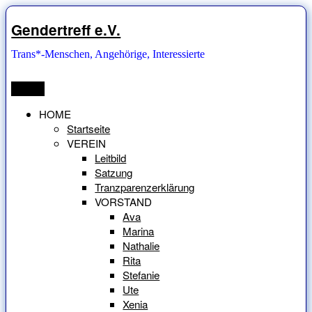
Zum
Inhalt
Gendertreff e.V.
springen
Trans*-Menschen, Angehörige, Interessierte
Menü
HOME
Startseite
VEREIN
Leitbild
Satzung
Tranzparenzerklärung
VORSTAND
Ava
Marina
Nathalie
Rita
Stefanie
Ute
Xenia