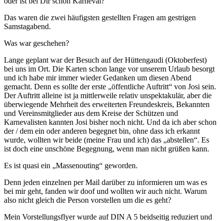
oder ist bei Dir schon Karneval?
Das waren die zwei häufigsten gestellten Fragen am gestrigen
Samstagabend.
Was war geschehen?
Lange geplant war der Besuch auf der Hüttengaudi (Oktoberfest)
bei uns im Ort. Die Karten schon lange vor unserem Urlaub besorgt
und ich habe mir immer wieder Gedanken um diesen Abend
gemacht. Denn es sollte der erste „öffentliche Auftritt“ von Josi sein.
Der Auftritt alleine ist ja mittlerweile relativ unspektakulär, aber die
überwiegende Mehrheit des erweiterten Freundeskreis, Bekannten
und Vereinsmitglieder aus dem Kreise der Schützen und
Karnevalisten kannten Josi bisher noch nicht. Und da ich aber schon
der / dem ein oder anderen begegnet bin, ohne dass ich erkannt
wurde, wollten wir beide (meine Frau und ich) das „abstellen“. Es
ist doch eine unschöne Begegnung, wenn man nicht grüßen kann.
Es ist quasi ein „Massenouting“ geworden.
Denn jeden einzelnen per Mail darüber zu informieren um was es
bei mir geht, fanden wir doof und wollten wir auch nicht. Warum
also nicht gleich die Person vorstellen um die es geht?
Mein Vorstellungsflyer wurde auf DIN A 5 beidseitig reduziert und