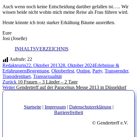
Auch wenn noch keine Entscheidung darüber gefallen ist….. Wir
wissen beide nicht wohin mich meine Reise als Frau führen wird.
Heute könnte ich trotz starker Erkältung Bäume ausreißen.
Eure
Josi (Joselle)
INHALTSVERZEICHNIS
Aufrufe:
22
Autor
Veröffentlicht
Kategorien
Redakteurin
22. Oktober 2013
28. Oktober 2024
Erlebnisse &
am
Schlagwörter
Erfahrungen
Begegnung
,
Oktoberfest
,
Outing
,
Party
,
Transgender
,
Transidentitaet
,
Transsexualität
Beitragsnavigation
Vorheriger
Zurück
10 Frauen – 3 Länder – 2 Tage
Nächster
Beitrag:
Weiter
Gendertreff auf der Paracelsus Messe 2013 in Düsseldorf
Beitrag:
Startseite
|
Impressum
|
Datenschutzerklärung
|
Barrierefreiheit
© Gendertreff e.V.