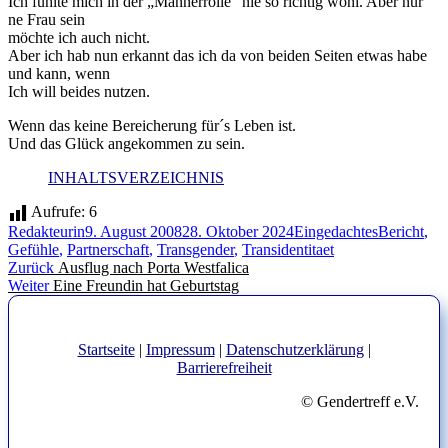
Ich fühlte mich in der „Männerrolle“ nie so richtig wohl. Aber nur
ne Frau sein
möchte ich auch nicht.
Aber ich hab nun erkannt das ich da von beiden Seiten etwas habe
und kann, wenn
Ich will beides nutzen.
Wenn das keine Bereicherung für´s Leben ist.
Und das Glück angekommen zu sein.
INHALTSVERZEICHNIS
Aufrufe:
6
Autor
Veröffentlicht
Kategorien
Schlagwört
Redakteurin
9. August 2008
28. Oktober 2024
Eingedachtes
Bericht
,
am
Gefühle
,
Partnerschaft
,
Transgender
,
Transidentitaet
Beitragsnavigation
Vorheriger
Zurück
Ausflug nach Porta Westfalica
Nächster
Beitrag:
Weiter
Eine Freundin hat Geburtstag
Beitrag:
Startseite
|
Impressum
|
Datenschutzerklärung
|
Barrierefreiheit
© Gendertreff e.V.