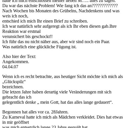
hatte ich mich entschlossen meiner lieben M….. alles zu sagen.
Da war das nächste Problem! Wie fang ich das an?????????????
Nach Wochen bis Monaten des Grübelns, Nachdenkens und was
weis ich noch,
entschied ich mich Ihr einen Brief zu schreiben.
Ich war natürlich sehr aufgeregt als ich Ihr eben diesen gab.Ihre
Reaktion war erstmal
verunsichert bis geschockt!!
Ich führ das nu nicht näher aus, aber wir sind noch ein Paar.
Was natürlich eine glückliche Fügung ist.
Also hier der Text:
Angekommen.
04.04.07
Wenn ich es recht betrachte, aus heutiger Sicht möchte ich mich als
„Glückspilz“
bezeichnen.
Die letzen Jahre haben derartig viele Veränderungen mit sich
gebracht das ich
gelegentlich denke „ mein Gott, hat das alles lange gedauert“.
Begonnen hat alles vor ca. 28Jahren.
Zu Karneval hatte ich mich als Mädchen verkleidet. Dies hat etwas
in mir geöffnet
was mich entsetzlich lange 23 Jahre gequält hat.