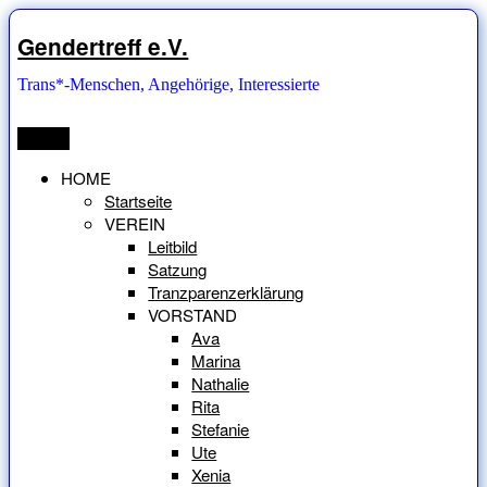
Zum
Inhalt
Gendertreff e.V.
springen
Trans*-Menschen, Angehörige, Interessierte
Menü
HOME
Startseite
VEREIN
Leitbild
Satzung
Tranzparenzerklärung
VORSTAND
Ava
Marina
Nathalie
Rita
Stefanie
Ute
Xenia