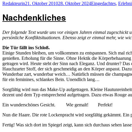
Autor
Veröffentlicht
Kategorien
Redakteurin
21. Oktober 2010
28. Oktober 2024
Eingedachtes
,
Erlebn
am
Nachdenkliches
Der folgende Text wurde uns vor einigen Jahren einmal zugeschickt u
persönliche Konfliktsituationen. Ebenso zeigt er einmal mehr, wie w
Die Tür fällt ins Schloß.
Einige Stunden bleiben, um vollkommen zu entspannen. Sich mal richt
genießen. Erholung für die Sinne. Ohne Hektik die Körperbehaarung e
getragen wird. Heute steht der Sinn nach Eleganz. Und drunter? Das
Hauchzarter Stoff, der sich geschmeidig an den Körper anpasst. Daz
Wunderbar zart, wunderbar weich… Natürlich müssen die champagnerf
für ein feminines, schlankes Bein. Unendlich lang…
Sorgfältig wird nun das Make-Up aufgetragen. Kleine Hautunreinhei
dezent und dem Typ entsprechend aufgetragen. Dazu etwas Rouge auf 
Ein wunderschönes Gesicht. Wie gemalt! Perfekt!
Nun die Haare. Die rote Lockenpracht wird sorgfältig gekämmt. Ein pa
Fertig! Was sich dort im Spiegel zeigt, kann sich durchaus sehen lasse