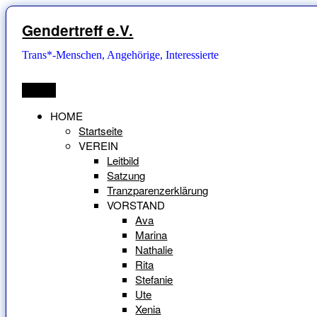
Zum
Inhalt
Gendertreff e.V.
springen
Trans*-Menschen, Angehörige, Interessierte
Menü
HOME
Startseite
VEREIN
Leitbild
Satzung
Tranzparenzerklärung
VORSTAND
Ava
Marina
Nathalie
Rita
Stefanie
Ute
Xenia