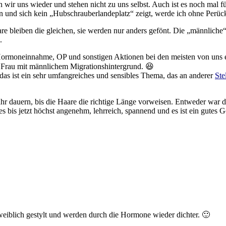
ir uns wieder und stehen nicht zu uns selbst. Auch ist es noch mal für
n und sich kein „Hubschrauberlandeplatz“ zeigt, werde ich ohne Perück
bleiben die gleichen, sie werden nur anders gefönt. Die „männliche“ He
.
Hormoneinnahme, OP und sonstigen Aktionen bei den meisten von uns erh
e Frau mit männlichem Migrationshintergrund. 😆
 das ist ein sehr umfangreiches und sensibles Thema, das an anderer
Ste
ahr dauern, bis die Haare die richtige Länge vorweisen. Entweder war d
 bis jetzt höchst angenehm, lehrreich, spannend und es ist ein gutes G
eiblich gestylt und werden durch die Hormone wieder dichter. 🙂