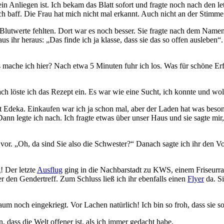
n Anliegen ist. Ich bekam das Blatt sofort und fragte noch nach den l
ch baff. Die Frau hat mich nicht mal erkannt. Auch nicht an der Stimme
lutwerte fehlten. Dort war es noch besser. Sie fragte nach dem Name
us ihr heraus: „Das finde ich ja klasse, dass sie das so offen auslebe
mache ich hier? Nach etwa 5 Minuten fuhr ich los. Was für schöne Erfa
h löste ich das Rezept ein. Es war wie eine Sucht, ich konnte und woll
t Edeka. Einkaufen war ich ja schon mal, aber der Laden hat was beso
ann legte ich nach. Ich fragte etwas über unser Haus und sie sagte mir,
vor. „Oh, da sind Sie also die Schwester?“ Danach sagte ich ihr den Vo
! Der letzte
Ausflug
ging in die Nachbarstadt zu KWS, einem Friseurrauss
r den Gendertreff. Zum Schluss ließ ich ihr ebenfalls einen
Flyer
da. Si
um noch eingekriegt. Vor Lachen natürlich! Ich bin so froh, dass sie so
 dass die Welt offener ist, als ich immer gedacht habe.