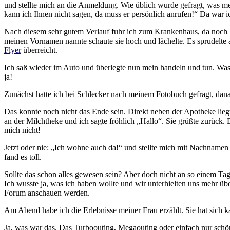
und stellte mich an die Anmeldung. Wie üblich wurde gefragt, was mei
kann ich Ihnen nicht sagen, da muss er persönlich anrufen!“ Da war i
Nach diesem sehr gutem Verlauf fuhr ich zum Krankenhaus, da noch B
meinen Vornamen nannte schaute sie hoch und lächelte. Es sprudelte a
Flyer
überreicht.
Ich saß wieder im Auto und überlegte nun mein handeln und tun. Was 
ja!
Zunächst hatte ich bei Schlecker nach meinem Fotobuch gefragt, danac
Das konnte noch nicht das Ende sein. Direkt neben der Apotheke lieg
an der Milchtheke und ich sagte fröhlich „Hallo“. Sie grüßte zurück. D
mich nicht!
Jetzt oder nie: „Ich wohne auch da!“ und stellte mich mit Nachnamen 
fand es toll.
Sollte das schon alles gewesen sein? Aber doch nicht an so einem Tag
Ich wusste ja, was ich haben wollte und wir unterhielten uns mehr übe
Forum anschauen werden.
Am Abend habe ich die Erlebnisse meiner Frau erzählt. Sie hat sich ka
Ja, was war das. Das Turboouting, Megaouting oder einfach nur schön,