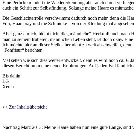
Eine Perücke mindert die Wiedererkennung aber auch damit verbiegen w
auch ein Schritt zur Selbstfindung. Solange meine Haare es mitmache
Die Geschlechterrolle verschwimmt dadurch noch mehr, denn die Haare 
Fön, Haarspray und die Schminke – von der Kleidung mal abgesehen
Aber ganz ehrlich, bleibt nicht die „männliche“ Herkunft auch nach 
man zu seinem früheren, männlichen Leben steht, ist doch okay. Ein
Ich möchte hier an dieser Stelle aber nicht zu weit abschweifen, denn
„Fönfrisur“ berichten.
Mal sehen wie sich dies weiter entwickelt, denn es wird noch ca. ½ J
diesen Bericht um meine neuen Erfahrungen. Auf jeden Fall fand ich es
Bis dahin
LG
Xenia
>>
Zur Inhaltsübersicht
Nachtrag März 2013: Meine Haare haben nun eine gute Länge, sind w