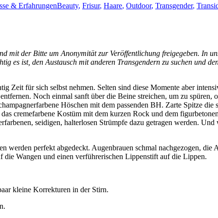
Schlagwörter
isse & Erfahrungen
Beauty
,
Frisur
,
Haare
,
Outdoor
,
Transgender
,
Transid
nd mit der Bitte um Anonymität zur Veröffentlichung freigegeben. In u
ichtig es ist, den Austausch mit anderen Transgendern zu suchen und d
ig Zeit für sich selbst nehmen. Selten sind diese Momente aber intens
ntfernen. Noch einmal sanft über die Beine streichen, um zu spüren, 
 champagnerfarbene Höschen mit dem passenden BH. Zarte Spitze die si
u das cremefarbene Kostüm mit dem kurzen Rock und dem figurbetonend
arbenen, seidigen, halterlosen Strümpfe dazu getragen werden. Und w
ten werden perfekt abgedeckt. Augenbrauen schmal nachgezogen, die A
die Wangen und einen verführerischen Lippenstift auf die Lippen.
ar kleine Korrekturen in der Stirn.
n.