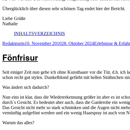
Überglücklich über diesen sehr schönen Tag endet hier der Bericht.
Liebe Grüße
Nathalie
INHALTSVERZEICHNIS
Autor
Veröffentlicht
Kategorien
Redakteurin
10. November 2010
28. Oktober 2024
Erlebnisse & Erfah
am
Fönfrisur
Seit einiger Zeit nun gehe ich ohne Kunsthaare vor die Tür, d.h. ich
schon recht gut stylen. Dunkelblond gefärbt mit hellen Strähnchen sin
Was ändert sich dadurch?
Nun eins ist klar, dass die Wiedererkennung größer ist aber es ist s
durch`s Gesicht. Es bedeutet aber auch, dass die Garderobe ein wen
Das Gesicht nicht mehr so stark schminken und die Augen nicht mehr 
vernünftig aufgefönt werden und ein wenig Haarspray ist auch von Nöt
Warum das alles?