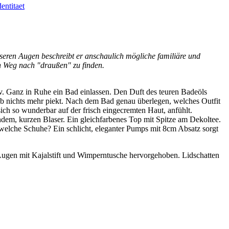
entitaet
nseren Augen beschreibt er anschaulich mögliche familiäre und
en Weg nach "draußen" zu finden.
iv. Ganz in Ruhe ein Bad einlassen. Den Duft des teuren Badeöls
ob nichts mehr piekt. Nach dem Bad genau überlegen, welches Outfit
ch so wunderbar auf der frisch eingecremten Haut, anfühlt.
em, kurzen Blaser. Ein gleichfarbenes Top mit Spitze am Dekoltee.
elche Schuhe? Ein schlicht, eleganter Pumps mit 8cm Absatz sorgt
ugen mit Kajalstift und Wimperntusche hervorgehoben. Lidschatten