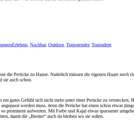
Schlagwörter
rungen
Erlebnis
,
Nachbar
,
Outdoor
,
Transgender
,
Transident
 lasse die Perücke zu Hause. Natürlich müssen die eigenen Haare noch e
d sie auch schon.
chon ein gutes Gefühl sich nicht mehr unter einer Perücke zu verstecke
ig angepasst werden muss, denn die Perücke hat einen schon etwas jüng
so prominent aufwerten. Mit Farbe und Kajal etwas sparsamer umgehen.
en, damit die „Biester“ auch da bleiben wo sie sollen.