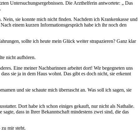
etzten Untersuchungsergebnissen. Die Arzthelferin antwortete: „ Das
.
n. Nein, sie konnte mich nicht finden. Nachdem ich Krankenkasse und
n“. Nach einem kurzen Informationsgespräch habe ich ihr noch den
hrungen, sollte ich heute mein Glück weiter strapazieren? Ganz klar
te nicht aufhören.
nderes. Eine meiner Nachbarinnen arbeitet dort! Wir begegneten uns
 dass sie ja in dem Haus wohnt. Das gibt es doch nicht, sie erkennt
rnamen und sie schaute mich überrascht an. Was soll ich sagen, sie
tatter. Dort habe ich schon einiges gekauft, nur nicht als Nathalie.
e sagte, dass in Ihrer Bekanntschaft mindestens zwei sind, die das
 zu mir steht.