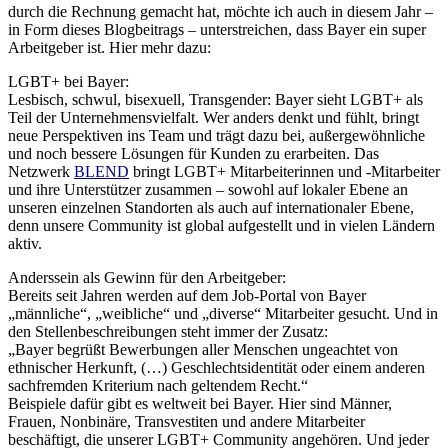
durch die Rechnung gemacht hat, möchte ich auch in diesem Jahr –
in Form dieses Blogbeitrags – unterstreichen, dass Bayer ein super
Arbeitgeber ist. Hier mehr dazu:
LGBT+ bei Bayer:
Lesbisch, schwul, bisexuell, Transgender: Bayer sieht LGBT+ als
Teil der Unternehmensvielfalt. Wer anders denkt und fühlt, bringt
neue Perspektiven ins Team und trägt dazu bei, außergewöhnliche
und noch bessere Lösungen für Kunden zu erarbeiten. Das
Netzwerk
BLEND
bringt LGBT+ Mitarbeiterinnen und -Mitarbeiter
und ihre Unterstützer zusammen – sowohl auf lokaler Ebene an
unseren einzelnen Standorten als auch auf internationaler Ebene,
denn unsere Community ist global aufgestellt und in vielen Ländern
aktiv.
Anderssein als Gewinn für den Arbeitgeber:
Bereits seit Jahren werden auf dem Job-Portal von Bayer
„männliche“, „weibliche“ und „diverse“ Mitarbeiter gesucht. Und in
den Stellenbeschreibungen steht immer der Zusatz:
„Bayer begrüßt Bewerbungen aller Menschen ungeachtet von
ethnischer Herkunft, (…) Geschlechtsidentität oder einem anderen
sachfremden Kriterium nach geltendem Recht.“
Beispiele dafür gibt es weltweit bei Bayer. Hier sind Männer,
Frauen, Nonbinäre, Transvestiten und andere Mitarbeiter
beschäftigt, die unserer LGBT+ Community angehören. Und jeder