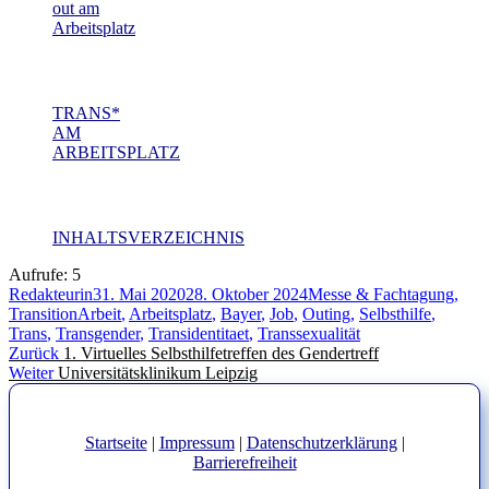
out am
Arbeitsplatz
TRANS*
AM
ARBEITSPLATZ
INHALTSVERZEICHNIS
Aufrufe:
5
Autor
Veröffentlicht
Kategorien
Redakteurin
31. Mai 2020
28. Oktober 2024
Messe & Fachtagung
,
Schlagwörter
am
Transition
Arbeit
,
Arbeitsplatz
,
Bayer
,
Job
,
Outing
,
Selbsthilfe
,
Trans
,
Transgender
,
Transidentitaet
,
Transsexualität
Beitragsnavigation
Vorheriger
Zurück
1. Virtuelles Selbsthilfetreffen des Gendertreff
Nächster
Beitrag:
Weiter
​Universitätsklinikum Leipzig
Beitrag:
Startseite
|
Impressum
|
Datenschutzerklärung
|
Barrierefreiheit