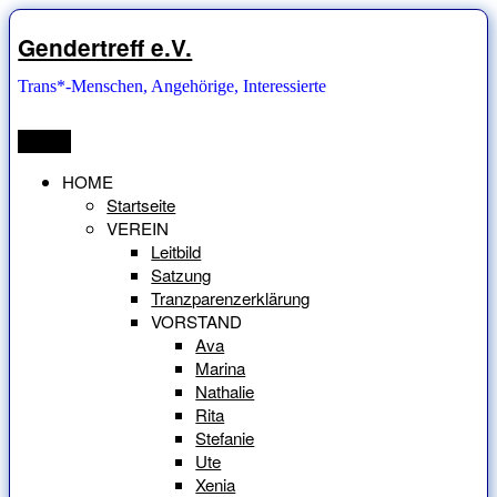
Zum
Inhalt
Gendertreff e.V.
springen
Trans*-Menschen, Angehörige, Interessierte
Menü
HOME
Startseite
VEREIN
Leitbild
Satzung
Tranzparenzerklärung
VORSTAND
Ava
Marina
Nathalie
Rita
Stefanie
Ute
Xenia