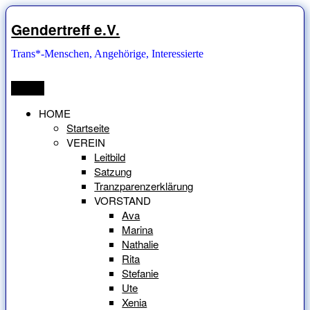
Zum
Inhalt
Gendertreff e.V.
springen
Trans*-Menschen, Angehörige, Interessierte
Menü
HOME
Startseite
VEREIN
Leitbild
Satzung
Tranzparenzerklärung
VORSTAND
Ava
Marina
Nathalie
Rita
Stefanie
Ute
Xenia