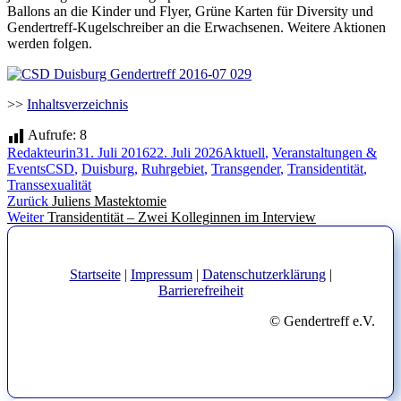
Ballons an die Kinder und Flyer, Grüne Karten für Diversity und
Gendertreff-Kugelschreiber an die Erwachsenen. Weitere Aktionen
werden folgen.
>>
Inhaltsverzeichnis
Aufrufe:
8
Autor
Veröffentlicht
Kategorien
Redakteurin
31. Juli 2016
22. Juli 2026
Aktuell
,
Veranstaltungen &
Schlagwörter
am
Events
CSD
,
Duisburg
,
Ruhrgebiet
,
Transgender
,
Transidentität
,
Transsexualität
Beitragsnavigation
Vorheriger
Zurück
Juliens Mastektomie
Nächster
Beitrag:
Weiter
Transidentität – Zwei Kolleginnen im Interview
Beitrag:
Startseite
|
Impressum
|
Datenschutzerklärung
|
Barrierefreiheit
© Gendertreff e.V.