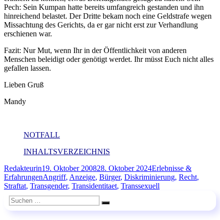
Pech: Sein Kumpan hatte bereits umfangreich gestanden und ihn
hinreichend belastet. Der Dritte bekam noch eine Geldstrafe wegen
Missachtung des Gerichts, da er gar nicht erst zur Verhandlung
erschienen war.
Fazit: Nur Mut, wenn Ihr in der Öffentlichkeit von anderen
Menschen beleidigt oder genötigt werdet. Ihr müsst Euch nicht alles
gefallen lassen.
Lieben Gruß
Mandy
NOTFALL
INHALTSVERZEICHNIS
Autor
Veröffentlicht
Kategorien
Redakteurin
19. Oktober 2008
28. Oktober 2024
Erlebnisse &
am
Schlagwörter
Erfahrungen
Angriff
,
Anzeige
,
Bürger
,
Diskriminierung
,
Recht
,
Straftat
,
Transgender
,
Transidentitaet
,
Transsexuell
Suchen
Suchen
nach: