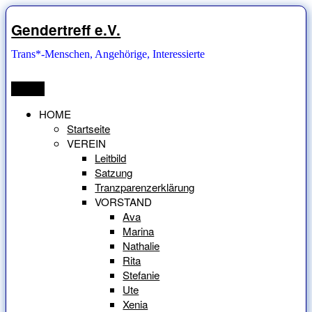
Zum
Inhalt
Gendertreff e.V.
springen
Trans*-Menschen, Angehörige, Interessierte
Menü
HOME
Startseite
VEREIN
Leitbild
Satzung
Tranzparenzerklärung
VORSTAND
Ava
Marina
Nathalie
Rita
Stefanie
Ute
Xenia