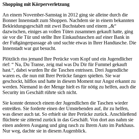
Shopping mit Körperverletzung
An einem November-Samstag in 2012 ging sie alleine durch die
Bonner Innenstadt zum Shoppen. Nachdem sie in einem bekannten
Bekleidungsgeschäft mit zwei Buchstaben und einem „&“
dazwischen, einiges an vollen Tüten zusammen gekauft hatte, ging
sie vor die Tür und stellte Ihre Einkaufstaschen auf einer Bank in
der Fußgängerpassage ab und suchte etwas in Ihrer Handtasche. Die
Innenstadt war gut besucht.
Plötzlich riss jemand Ihre Perücke vom Kopf und ein Jugendlicher
rief: “ Na, Du Transe, zeig mal was Du Dir für Fummel gekauft
hast.“, dabei wurden Ihr die Taschen entrissen. Drei Jugendliche
waren es, die nun mit Ihrer Perücke fangen spielten. Sie war
geschockt, hilflos und hatte in diesem Moment nur Angst erkannt zu
werden. Niemand in der Menge hielt es für nötig zu helfen, auch die
Security im Geschäft rührte sich nicht.
Sie konnte dennoch einem der Jugendlichen die Taschen wieder
entreißen. Sie forderte einen der Umstehenden auf, ihr zu helfen,
was dieser auch tat. So erhielt sie ihre Perücke zurück. Anschließend
flüchtete sie zitternd zurück in das Geschäft. Von dort aus nahm sie
einen anderen Ausgang und ging rasch zu Ihrem Auto im Parkhaus.
Nur weg, dachte sie in diesem Augenblick.