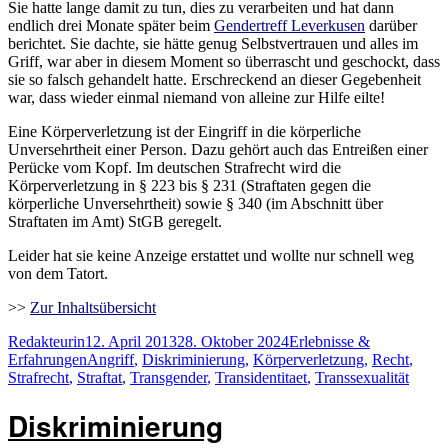
Sie hatte lange damit zu tun, dies zu verarbeiten und hat dann
endlich drei Monate später beim
Gendertreff Leverkusen
darüber
berichtet. Sie dachte, sie hätte genug Selbstvertrauen und alles im
Griff, war aber in diesem Moment so überrascht und geschockt, dass
sie so falsch gehandelt hatte. Erschreckend an dieser Gegebenheit
war, dass wieder einmal niemand von alleine zur Hilfe eilte!
Eine Körperverletzung ist der Eingriff in die körperliche
Unversehrtheit einer Person. Dazu gehört auch das Entreißen einer
Perücke vom Kopf. Im deutschen Strafrecht wird die
Körperverletzung in § 223 bis § 231 (Straftaten gegen die
körperliche Unversehrtheit) sowie § 340 (im Abschnitt über
Straftaten im Amt) StGB geregelt.
Leider hat sie keine Anzeige erstattet und wollte nur schnell weg
von dem Tatort.
>>
Zur Inhaltsübersicht
Autor
Veröffentlicht
Kategorien
Redakteurin
12. April 2013
28. Oktober 2024
Erlebnisse &
am
Schlagwörter
Erfahrungen
Angriff
,
Diskriminierung
,
Körperverletzung
,
Recht
,
Strafrecht
,
Straftat
,
Transgender
,
Transidentitaet
,
Transsexualität
Diskriminierung