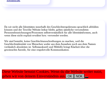
Da wir nicht alle Identitäten innerhalb des Geschlechterspektrums sprachlich abbilden
können und der Text/die Website lesbar bleibt, gelten sämtliche verwendeten
Personenbezeichnungen/Pronomen selbstverständlich für alle Identitätsformen, auch
wenn diese nicht explizit erwähnt bzw. verwendet werden.
Wir sind bemüht, keine Geschlechtszuschreibungen zu machen, weil die
Geschlechtsidentität von Menschen weder aus dem Aussehen noch aus dem Namen
verlässlich abzuleiten ist. Selbstauskunft und Mithilfe bringt Klarheit über die
gewünschte Anrede, für eine respektvolle Kommunikation.
Diese Website benutzt Cookies. Wenn du die Website weiter nutzt,
gehen wir von deinem Einverständnis aus.
OK
NOK