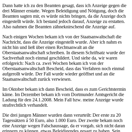
Dann hatte ich zu den Beamten gesagt, dass ich Anzeige gegen die
drei Männer erstatte. Wegen Beleidigung und Nötigung, doch die
Beamten sagten mir, es würde nichts bringen, da die Anzeige doch
eingestellt würde. Ich bestand jedoch darauf, Anzeige zu erstatten.
Also nahmen die Beamten zähneknirschend die Anzeige auf.
Nach einigen Wochen bekam ich von der Staatsanwaltschaft die
Nachricht, dass die Anzeige eingestellt wurde. Aber ich nahm es
nicht hin und ließ über einen Rechtsanwalt an die
Oberstaatsanwaltschaft schreiben. In diesem Schriftsatz wurde der
Sachverhalt noch einmal geschildert. Und siehe da, wir waren
erfolgreich: Nach ca. zwei Wochen bekam ich von der
Oberstaatsanwaltschaft Bescheid, dass das Verfahren noch einmal
aufgerollt würde. Der Fall wurde wieder geöffnet und an die
Staatsanwaltschaft zurück verwiesen.
Im Oktober bekam ich dann Bescheid, dass es zum Gerichtstermin
käme. Im Dezember bekam ich vom Dortmunder Amtsgericht die
Ladung für den 24.1.2008. Mein Fall bzw. meine Anzeige wurde
strafrechtlich verhandelt.
Die drei jungen Männer wurden dann verurteilt: Der erste zu 20
Tagessätzen á 50 Euro, also 1.000 Euro. Der zweite bekam noch
eine Anzeige wegen Falschaussage, da er vorgab, sich nicht daran
erinnern zu können, etwas Beleidigendes gesagt zu haben. Sein