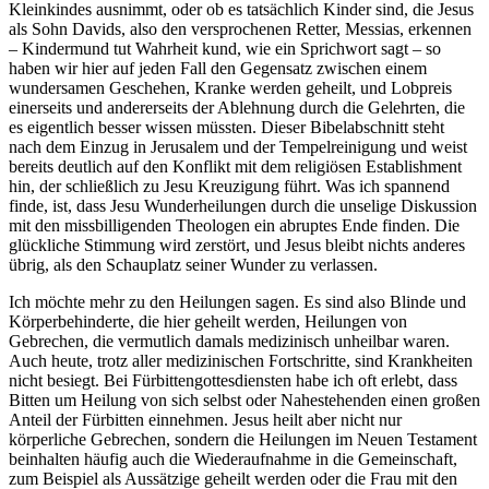
Kleinkindes ausnimmt, oder ob es tatsächlich Kinder sind, die Jesus
als Sohn Davids, also den versprochenen Retter, Messias, erkennen
– Kindermund tut Wahrheit kund, wie ein Sprichwort sagt – so
haben wir hier auf jeden Fall den Gegensatz zwischen einem
wundersamen Geschehen, Kranke werden geheilt, und Lobpreis
einerseits und andererseits der Ablehnung durch die Gelehrten, die
es eigentlich besser wissen müssten. Dieser Bibelabschnitt steht
nach dem Einzug in Jerusalem und der Tempelreinigung und weist
bereits deutlich auf den Konflikt mit dem religiösen Establishment
hin, der schließlich zu Jesu Kreuzigung führt. Was ich spannend
finde, ist, dass Jesu Wunderheilungen durch die unselige Diskussion
mit den missbilligenden Theologen ein abruptes Ende finden. Die
glückliche Stimmung wird zerstört, und Jesus bleibt nichts anderes
übrig, als den Schauplatz seiner Wunder zu verlassen.
Ich möchte mehr zu den Heilungen sagen. Es sind also Blinde und
Körperbehinderte, die hier geheilt werden, Heilungen von
Gebrechen, die vermutlich damals medizinisch unheilbar waren.
Auch heute, trotz aller medizinischen Fortschritte, sind Krankheiten
nicht besiegt. Bei Fürbittengottesdiensten habe ich oft erlebt, dass
Bitten um Heilung von sich selbst oder Nahestehenden einen großen
Anteil der Fürbitten einnehmen. Jesus heilt aber nicht nur
körperliche Gebrechen, sondern die Heilungen im Neuen Testament
beinhalten häufig auch die Wiederaufnahme in die Gemeinschaft,
zum Beispiel als Aussätzige geheilt werden oder die Frau mit den