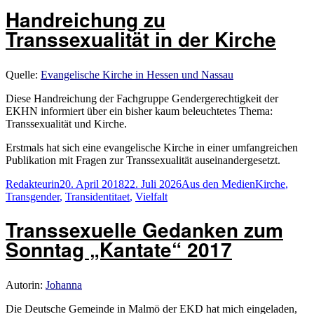
Handreichung zu
Transsexualität in der Kirche
Quelle:
Evangelische Kirche in Hessen und Nassau
Diese Handreichung der Fachgruppe Gendergerechtigkeit der
EKHN informiert über ein bisher kaum beleuchtetes Thema:
Transsexualität und Kirche.
Erstmals hat sich eine evangelische Kirche in einer umfangreichen
Publikation mit Fragen zur Transsexualität auseinandergesetzt.
Autor
Veröffentlicht
Kategorien
Schlagwörter
Redakteurin
20. April 2018
22. Juli 2026
Aus den Medien
Kirche
,
am
Transgender
,
Transidentitaet
,
Vielfalt
Transsexuelle Gedanken zum
Sonntag „Kantate“ 2017
Autorin:
Johanna
Die Deutsche Gemeinde in Malmö der EKD hat mich eingeladen,