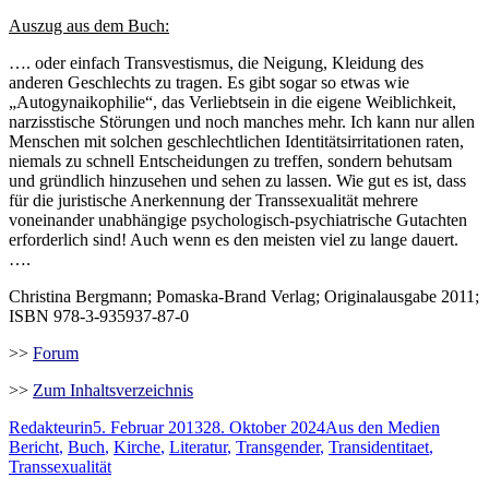
Auszug aus dem Buch:
…. oder einfach Transvestismus, die Neigung, Kleidung des
anderen Geschlechts zu tragen. Es gibt sogar so etwas wie
„Autogynaikophilie“, das Verliebtsein in die eigene Weiblichkeit,
narzisstische Störungen und noch manches mehr. Ich kann nur allen
Menschen mit solchen geschlechtlichen Identitätsirritationen raten,
niemals zu schnell Entscheidungen zu treffen, sondern behutsam
und gründlich hinzusehen und sehen zu lassen. Wie gut es ist, dass
für die juristische Anerkennung der Transsexualität mehrere
voneinander unabhängige psychologisch-psychiatrische Gutachten
erforderlich sind! Auch wenn es den meisten viel zu lange dauert.
….
Christina Bergmann; Pomaska-Brand Verlag; Originalausgabe 2011;
ISBN 978-3-935937-87-0
>>
Forum
>>
Zum Inhaltsverzeichnis
Autor
Veröffentlicht
Kategorien
Schlag
Redakteurin
5. Februar 2013
28. Oktober 2024
Aus den Medien
am
Bericht
,
Buch
,
Kirche
,
Literatur
,
Transgender
,
Transidentitaet
,
Transsexualität