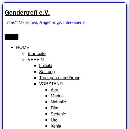
Zum
Inhalt
Gendertreff e.V.
springen
Trans*-Menschen, Angehörige, Interessierte
Menü
HOME
Startseite
VEREIN
Leitbild
Satzung
Tranzparenzerklärung
VORSTAND
Ava
Marina
Nathalie
Rita
Stefanie
Ute
Xenia