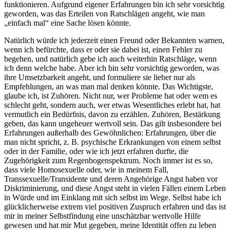
funktionieren. Aufgrund eigener Erfahrungen bin ich sehr vorsichtig
geworden, was das Erteilen von Ratschlägen angeht, wie man
„einfach mal“ eine Sache lösen könnte.
Natürlich würde ich jederzeit einen Freund oder Bekannten warnen,
wenn ich befürchte, dass er oder sie dabei ist, einen Fehler zu
begehen, und natürlich gebe ich auch weiterhin Ratschläge, wenn
ich denn welche habe. Aber ich bin sehr vorsichtig geworden, was
ihre Umsetzbarkeit angeht, und formuliere sie lieber nur als
Empfehlungen, an was man mal denken könnte. Das Wichtigste,
glaube ich, ist Zuhören. Nicht nur, wer Probleme hat oder wem es
schlecht geht, sondern auch, wer etwas Wesentliches erlebt hat, hat
vermutlich ein Bedürfnis, davon zu erzählen. Zuhören, Bestärkung
geben, das kann ungeheuer wertvoll sein. Das gilt insbesondere bei
Erfahrungen außerhalb des Gewöhnlichen: Erfahrungen, über die
man nicht spricht, z. B. psychische Erkrankungen von einem selbst
oder in der Familie, oder wie ich jetzt erfahren durfte, die
Zugehörigkeit zum Regenbogenspektrum. Noch immer ist es so,
dass viele Homosexuelle oder, wie in meinem Fall,
Transsexuelle/Transidente und deren Angehörige Angst haben vor
Diskriminierung, und diese Angst steht in vielen Fällen einem Leben
in Würde und im Einklang mit sich selbst im Wege. Selbst habe ich
glücklicherweise extrem viel positiven Zuspruch erfahren und das ist
mir in meiner Selbstfindung eine unschätzbar wertvolle Hilfe
gewesen und hat mir Mut gegeben, meine Identität offen zu leben