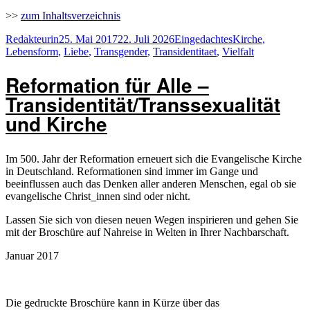
>>
zum Inhaltsverzeichnis
Autor
Veröffentlicht
Kategorien
Schlagwörter
Redakteurin
25. Mai 2017
22. Juli 2026
Eingedachtes
Kirche
,
am
Lebensform
,
Liebe
,
Transgender
,
Transidentitaet
,
Vielfalt
Reformation für Alle –
Transidentität/Transsexualität
und Kirche
Im 500. Jahr der Reformation erneuert sich die Evangelische Kirche
in Deutschland. Reformationen sind immer im Gange und
beeinflussen auch das Denken aller anderen Menschen, egal ob sie
evangelische Christ_innen sind oder nicht.
Lassen Sie sich von diesen neuen Wegen inspirieren und gehen Sie
mit der Broschüre auf Nahreise in Welten in Ihrer Nachbarschaft.
Januar 2017
Die gedruckte Broschüre kann in Kürze über das