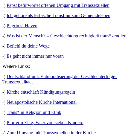
-)
Papst befürwortet offenen Umgang mit Transsexuellen
-)
Ich gehöre als lesbische Transfrau zum Gemeindeleben
-)
Pilgrims‘ Haven
-)
Was ist der Mensch? – Geschlechtergerechtigkeit trans*zendiert
-)
Befiehl du deine Wege
-)
Es geht nicht immer nur voran
Weitere Links:
-)
Deutschlandfunk-Entmoralisierung der Geschlechterfrage-
Transsexualitaet
-)
Kirche entschärft Kündigungsregeln
-)
Neuapostolische Kirche International
-)
Trans* in Religion und Ethik
-)
Pfarrerin Elke, Vater von sieben Kindern
-)
Zum Umgang mit Transsexuellen in der Kirche