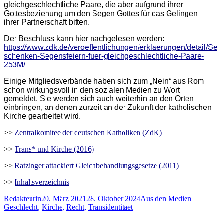
gleichgeschlechtliche Paare, die aber aufgrund ihrer
Gottesbeziehung um den Segen Gottes für das Gelingen
ihrer Partnerschaft bitten.
De
r
Beschluss k
a
nn hier nach
ge
lesen
werden
:
https://www.zdk.de/veroeffentlichungen/erklaerungen/detail/S
schenken-Segensfeiern-fuer-gleichgeschlechtliche-Paare-
253M/
E
inige Mitgliedsverbände haben sich zum „
N
ein“ aus Rom
schon wirkungsvoll in den sozialen Medien zu Wort
gemeldet.
Sie werden
sich auch weiterhin an den Orten
einbringen, an denen zurzeit an der Zukunft der katholischen
Kirche gearbeitet wird.
>>
Zentralkomitee der deutschen Katholiken (ZdK)
>>
Trans* und Kirche (2016)
>>
Ratzinger attackiert Gleichbehandlungsgesetze (2011)
>>
Inhaltsverzeichnis
Autor
Veröffentlicht
Kategorien
Schlagw
Redakteurin
20. März 2021
28. Oktober 2024
Aus den Medien
am
Geschlecht
,
Kirche
,
Recht
,
Transidentitaet