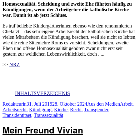
Homosexualität, Scheidung und zweite Ehe führten häufig zu
Kündigungen, wenn der Arbeitgeber die katholische Kirche
war. Damit ist ab jetzt Schluss.
Es traf beliebte Kindergärtnerinnen ebenso wie den renommierten
Chefarzt – das sehr eigene Arbeitsrecht der katholischen Kirche hat
vielen Mitarbeitern die Kündigung beschert, weil sie nicht so lebten,
wie die reine Sittenlehre Roms es vorsieht. Scheidungen, zweite
Ehen und offene Homosexualität gehören zwar nicht erst seit
gestern zur weltlichen Lebenswirklichkeit, doch .....
>>
NRZ
INHALTSVERZEICHNIS
Autor
Veröffentlicht
Kategorien
Schlagwör
Redakteurin
31. Juli 2015
28. Oktober 2024
Aus den Medien
Arbeit
,
am
Arbeitsrecht
,
Kündigung
,
Kirche
,
Recht
,
Transgender
,
Transidentitaet
,
Transsexualität
Mein Freund Vivian