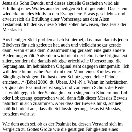
Jesus als Sohn Davids, und dieses aktuelle Geschehen wird als
Erfüllung eines Wortes aus der heiligen Schrift gedeutet. Das ist ein
wiederkehrendes Motiv in den Evangelien: Etwas geschieht – und
erweist sich als Erfüllung einer Vorhersage aus dem Alten
Testament. Ich denke, diese Stellen sollen beweisen, dass Jesus der
Messias ist.
Aus heutiger Sicht problematisch ist hierbei, dass man damals jeden
Bibelvers für sich gedeutet hat, auch und vielleicht sogar gerade
dann, wenn er aus dem Zusammenhang gerissen eine ganz andere
Bedeutung erhält. Außerdem wird nicht der hebräische Originaltext
zitiert, sondern die damals gängige griechische Übersetzung, die
Septuaginta. Im hebräischen Original steht dagegen sinngemäß: „Ich
will deine himmlische Pracht mit dem Mund eines Kindes, eines
Säuglings besingen. Du hast einen Schutz gegen deine Feinde
errichtet…“ (Bibel 2000, dt. Übers. J.M.-N.). Wenn im hebräischen
Original der Psalmist selbst singt, und von einem Schutz die Rede
ist, wohingegen in der Septuaginta von singenden Kindern und Lob
oder Lobgesang gesprochen wird, dann fällt dieser Messias Beweis
natürlich in sich zusammen. Aber dass der Beweis hinkt, schließt
natürlich nicht aus, dass die Schlussfolgerung, Jesus ist Messias,
trotzdem wahr ist.
Wie dem auch sei, ob es der Psalmist ist, dessen Verstand sich im
Vergleich zu Gottes Größe wie die geistigen Fähigkeiten eines