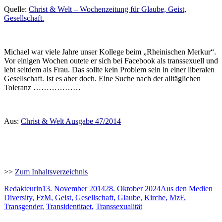
Quelle:
Christ & Welt – Wochenzeitung für Glaube, Geist,
Gesellschaft.
Michael war viele Jahre unser Kollege beim „Rheinischen Merkur“.
Vor einigen Wochen outete er sich bei Facebook als transsexuell und
lebt seitdem als Frau. Das sollte kein Problem sein in einer liberalen
Gesellschaft. Ist es aber doch. Eine Suche nach der alltäglichen
Toleranz ………………
Aus:
Christ & Welt Ausgabe 47/2014
>>
Zum Inhaltsverzeichnis
Autor
Veröffentlicht
Kategorien
Sc
Redakteurin
13. November 2014
28. Oktober 2024
Aus den Medien
am
Diversity
,
FzM
,
Geist
,
Gesellschaft
,
Glaube
,
Kirche
,
MzF
,
Transgender
,
Transidentitaet
,
Transsexualität