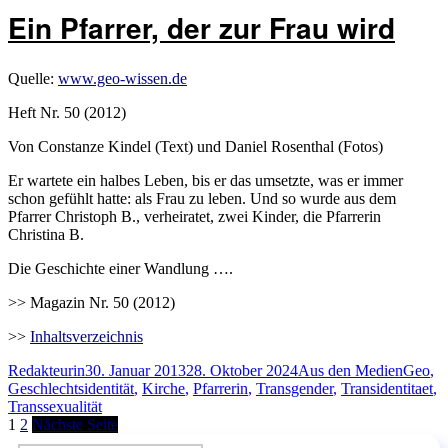
Ein Pfarrer, der zur Frau wird
Quelle:
www.geo-wissen.de
Heft Nr. 50 (2012)
Von Constanze Kindel (Text) und Daniel Rosenthal (Fotos)
Er wartete ein halbes Leben, bis er das umsetzte, was er immer
schon gefühlt hatte: als Frau zu leben. Und so wurde aus dem
Pfarrer Christoph B., verheiratet, zwei Kinder, die Pfarrerin
Christina B.
Die Geschichte einer Wandlung ….
>> Magazin Nr. 50 (2012)
>>
Inhaltsverzeichnis
Autor
Veröffentlicht
Kategorien
Schlag
Redakteurin
30. Januar 2013
28. Oktober 2024
Aus den Medien
Geo
,
am
Geschlechtsidentität
,
Kirche
,
Pfarrerin
,
Transgender
,
Transidentitaet
,
Transsexualität
Seitennummerierung
Seite
Seite
1
2
Nächste Seite