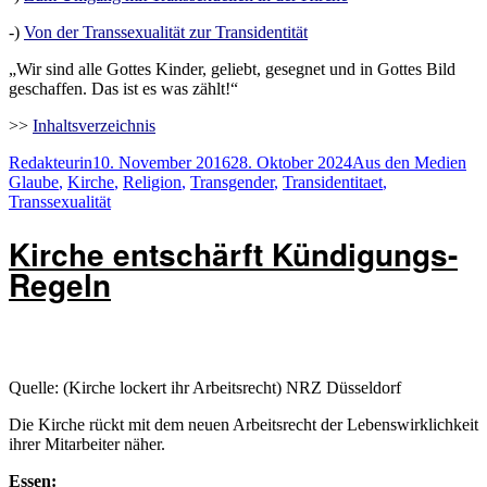
-)
Von der Transsexualität zur Transidentität
„Wir sind alle Gottes Kinder, geliebt, gesegnet und in Gottes Bild
geschaffen. Das ist es was zählt!“
>>
Inhaltsverzeichnis
Autor
Veröffentlicht
Kategorien
Sc
Redakteurin
10. November 2016
28. Oktober 2024
Aus den Medien
am
Glaube
,
Kirche
,
Religion
,
Transgender
,
Transidentitaet
,
Transsexualität
Kirche entschärft Kündigungs-
Regeln
Quelle: (Kirche lockert ihr Arbeitsrecht) NRZ Düsseldorf
Die Kirche rückt mit dem neuen Arbeitsrecht der Lebenswirklichkeit
ihrer Mitarbeiter näher.
Essen: