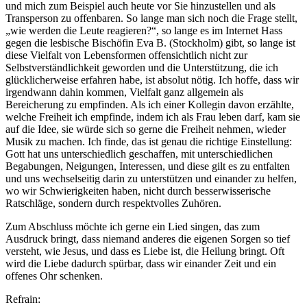
und mich zum Beispiel auch heute vor Sie hinzustellen und als
Transperson zu offenbaren. So lange man sich noch die Frage stellt,
„wie werden die Leute reagieren?“, so lange es im Internet Hass
gegen die lesbische Bischöfin Eva B. (Stockholm) gibt, so lange ist
diese Vielfalt von Lebensformen offensichtlich nicht zur
Selbstverständlichkeit geworden und die Unterstützung, die ich
glücklicherweise erfahren habe, ist absolut nötig. Ich hoffe, dass wir
irgendwann dahin kommen, Vielfalt ganz allgemein als
Bereicherung zu empfinden. Als ich einer Kollegin davon erzählte,
welche Freiheit ich empfinde, indem ich als Frau leben darf, kam sie
auf die Idee, sie würde sich so gerne die Freiheit nehmen, wieder
Musik zu machen. Ich finde, das ist genau die richtige Einstellung:
Gott hat uns unterschiedlich geschaffen, mit unterschiedlichen
Begabungen, Neigungen, Interessen, und diese gilt es zu entfalten
und uns wechselseitig darin zu unterstützen und einander zu helfen,
wo wir Schwierigkeiten haben, nicht durch besserwisserische
Ratschläge, sondern durch respektvolles Zuhören.
Zum Abschluss möchte ich gerne ein Lied singen, das zum
Ausdruck bringt, dass niemand anderes die eigenen Sorgen so tief
versteht, wie Jesus, und dass es Liebe ist, die Heilung bringt. Oft
wird die Liebe dadurch spürbar, dass wir einander Zeit und ein
offenes Ohr schenken.
Refrain: