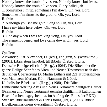
Nobody knows the trouble I’ve seen, Nobody knows but Jesus.
Nobody knows the trouble I’ve seen, Glory hallelujah.
1. Sometimes I’m up, sometimes I’m down, Oh, yes, Lord.
Sometimes I’m almost to the ground, Oh, yes, Lord.
Refrain
2. Although you see me goin’ ‘long so, Oh, yes, Lord.
I have my trials here below, Oh, yes, Lord.
Refrain
3. One day when I was walking ‘long, Oh, yes, Lord.
The element opened and love came down, Oh, yes, Lord.
Refrain
Quellen:
Alexander, P. & Alexander, D. (red.), Fahlgren, S. (svensk red.).
(2001). Libris stora handbok till Bibeln. Örebro: Libris.
Deutsche Bibelgesellschaft (Hrsg.). (1964). Die Bibel oder die
ganze Heilige Schrift des Alten und Neuen Testaments nach der
deutschen Übersetzung D. Martin Luthers mit 221 Kupferstichen
von Matthaeus Merian. Köln: Naumann & Göbel.
Katholische Bibelanstalt (Hrsg.). (1980). Die Bibel:
Einheitsübersetzung Altes und Neues Testament. Stuttgart: Herder.
(Psalmen und Neues Testament gemeinschaftlich mit katholischen
Bischöfen herausgegeben u.a. im Auftrag des Rates der EKD)
Svenska Bibelsällskapet & Libris förlag (utg.). (2000). Bibeln:
Bibelkommissionens översättning. Örebro: Libris.