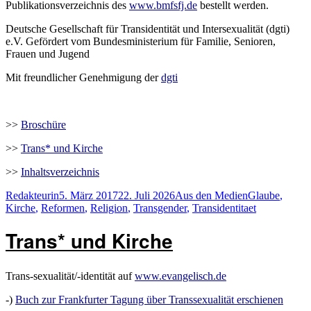
Publikationsverzeichnis des
www.bmfsfj.de
bestellt werden.
Deutsche Gesellschaft für Transidentität und Intersexualität (dgti)
e.V. Gefördert vom Bundesministerium für Familie, Senioren,
Frauen und Jugend
Mit freundlicher Genehmigung der
dgti
>>
Broschüre
>>
Trans* und Kirche
>>
Inhaltsverzeichnis
Autor
Veröffentlicht
Kategorien
Schlagwörter
Redakteurin
5. März 2017
22. Juli 2026
Aus den Medien
Glaube
,
am
Kirche
,
Reformen
,
Religion
,
Transgender
,
Transidentitaet
Trans* und Kirche
Trans-sexualität/-identität auf
www.evangelisch.de
-)
Buch zur Frankfurter Tagung über Transsexualität erschienen