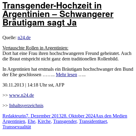
Transgender-Hochzeit in
Argentinien – Schwangerer
Bräutigam sagt Ja
Quelle:
n24.de
Vertauschte Rollen in Argentinien:
Dort hat eine Frau ihren hochschwangeren Freund geheiratet. Auch
die Braut entspricht nicht ganz dem traditionellen Rollenbild.
In Argentinien hat erstmals ein Bräutigam hochschwanger den Bund
der Ehe geschlossen ……..
Mehr lesen
…..
30.11.2013 | 14:18 Uhr sst, AFP
>>
www.n24.de
>>
Inhaltsverzeichnis
Autor
Veröffentlicht
Kategorien
Schl
Redakteurin
7. Dezember 2013
28. Oktober 2024
Aus den Medien
am
Argentinien
,
Ehe
,
Kirche
,
Transgender
,
Transidentitaet
,
Transsexualität