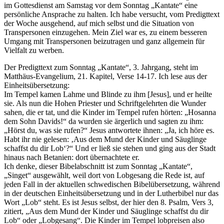
im Gottesdienst am Samstag vor dem Sonntag „Kantate“ eine
persönliche Ansprache zu halten. Ich habe versucht, vom Predigttext
der Woche ausgehend, auf mich selbst und die Situation von
Transpersonen einzugehen. Mein Ziel war es, zu einem besseren
Umgang mit Transpersonen beizutragen und ganz allgemein für
Vielfalt zu werben.
Der Predigttext zum Sonntag „Kantate“, 3. Jahrgang, steht im
Matthäus-Evangelium, 21. Kapitel, Verse 14-17. Ich lese aus der
Einheitsübersetzung:
Im Tempel kamen Lahme und Blinde zu ihm [Jesus], und er heilte
sie. Als nun die Hohen Priester und Schriftgelehrten die Wunder
sahen, die er tat, und die Kinder im Tempel rufen hörten: „Hosanna
dem Sohn Davids!“ da wurden sie ärgerlich und sagten zu ihm:
„Hörst du, was sie rufen?“ Jesus antwortete ihnen: „Ja, ich höre es.
Habt ihr nie gelesen: ‚Aus dem Mund der Kinder und Säuglinge
schaffst du dir Lob‘?“ Und er ließ sie stehen und ging aus der Stadt
hinaus nach Betanien: dort übernachtete er.
Ich denke, dieser Bibelabschnitt ist zum Sonntag „Kantate“,
„Singet“ ausgewählt, weil dort von Lobgesang die Rede ist, auf
jeden Fall in der aktuellen schwedischen Bibelübersetzung, während
in der deutschen Einheitsübersetzung und in der Lutherbibel nur das
Wort „Lob“ steht. Es ist Jesus selbst, der hier den 8. Psalm, Vers 3,
zitiert, „Aus dem Mund der Kinder und Säuglinge schaffst du dir
Lob“ oder „Lobgesang“. Die Kinder im Tempel lobpreisen also