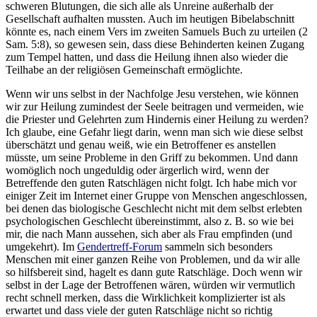
schweren Blutungen, die sich alle als Unreine außerhalb der
Gesellschaft aufhalten mussten. Auch im heutigen Bibelabschnitt
könnte es, nach einem Vers im zweiten Samuels Buch zu urteilen (2
Sam. 5:8), so gewesen sein, dass diese Behinderten keinen Zugang
zum Tempel hatten, und dass die Heilung ihnen also wieder die
Teilhabe an der religiösen Gemeinschaft ermöglichte.
Wenn wir uns selbst in der Nachfolge Jesu verstehen, wie können
wir zur Heilung zumindest der Seele beitragen und vermeiden, wie
die Priester und Gelehrten zum Hindernis einer Heilung zu werden?
Ich glaube, eine Gefahr liegt darin, wenn man sich wie diese selbst
überschätzt und genau weiß, wie ein Betroffener es anstellen
müsste, um seine Probleme in den Griff zu bekommen. Und dann
womöglich noch ungeduldig oder ärgerlich wird, wenn der
Betreffende den guten Ratschlägen nicht folgt. Ich habe mich vor
einiger Zeit im Internet einer Gruppe von Menschen angeschlossen,
bei denen das biologische Geschlecht nicht mit dem selbst erlebten
psychologischen Geschlecht übereinstimmt, also z. B. so wie bei
mir, die nach Mann aussehen, sich aber als Frau empfinden (und
umgekehrt). Im
Gendertreff-Forum
sammeln sich besonders
Menschen mit einer ganzen Reihe von Problemen, und da wir alle
so hilfsbereit sind, hagelt es dann gute Ratschläge. Doch wenn wir
selbst in der Lage der Betroffenen wären, würden wir vermutlich
recht schnell merken, dass die Wirklichkeit komplizierter ist als
erwartet und dass viele der guten Ratschläge nicht so richtig