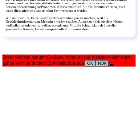
können und der Text/die Website lesbar bleibt, gelten sämtliche verwendeten
Personenbezeichnungen/Pronomen selbstverständlich für alle Identitätsformen, auch
wenn diese nicht explizit erwähnt bzw. verwendet werden.
Wir sind bemüht, keine Geschlechtszuschreibungen zu machen, weil die
Geschlechtsidentität von Menschen weder aus dem Aussehen noch aus dem Namen
verlässlich abzuleiten ist. Selbstauskunft und Mithilfe bringt Klarheit über die
gewünschte Anrede, für eine respektvolle Kommunikation.
Diese Website benutzt Cookies. Wenn du die Website weiter nutzt,
gehen wir von deinem Einverständnis aus.
OK
NOK