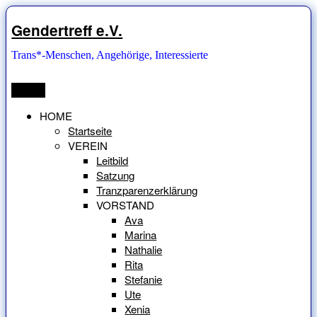
Zum
Inhalt
Gendertreff e.V.
springen
Trans*-Menschen, Angehörige, Interessierte
Menü
HOME
Startseite
VEREIN
Leitbild
Satzung
Tranzparenzerklärung
VORSTAND
Ava
Marina
Nathalie
Rita
Stefanie
Ute
Xenia