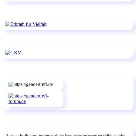
Da wir nicht alle Identitäten innerhalb des Geschlechterspektrums sprachlich abbilden