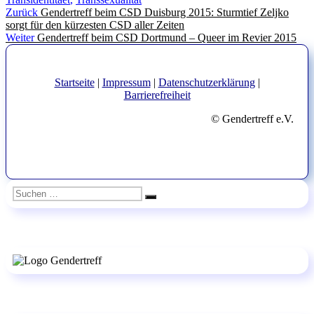
Beitragsnavigation
Vorheriger
Zurück
Gendertreff beim CSD Duisburg 2015: Sturmtief Zeljko
Beitrag:
sorgt für den kürzesten CSD aller Zeiten
Nächster
Weiter
Gendertreff beim CSD Dortmund – Queer im Revier 2015
Beitrag:
Startseite
|
Impressum
|
Datenschutzerklärung
|
Barrierefreiheit
© Gendertreff e.V.
Suchen
Suchen
nach: