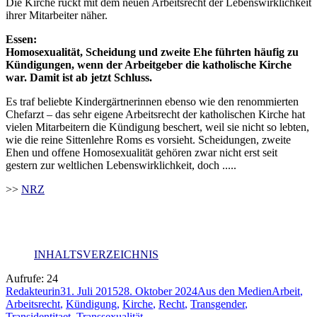
Die Kirche rückt mit dem neuen Arbeitsrecht der Lebenswirklichkeit
ihrer Mitarbeiter näher.
Essen:
Homosexualität, Scheidung und zweite Ehe führten häufig zu
Kündigungen, wenn der Arbeitgeber die katholische Kirche
war. Damit ist ab jetzt Schluss.
Es traf beliebte Kindergärtnerinnen ebenso wie den renommierten
Chefarzt – das sehr eigene Arbeitsrecht der katholischen Kirche hat
vielen Mitarbeitern die Kündigung beschert, weil sie nicht so lebten,
wie die reine Sittenlehre Roms es vorsieht. Scheidungen, zweite
Ehen und offene Homosexualität gehören zwar nicht erst seit
gestern zur weltlichen Lebenswirklichkeit, doch .....
>>
NRZ
INHALTSVERZEICHNIS
Aufrufe:
24
Autor
Veröffentlicht
Kategorien
Schlagwör
Redakteurin
31. Juli 2015
28. Oktober 2024
Aus den Medien
Arbeit
,
am
Arbeitsrecht
,
Kündigung
,
Kirche
,
Recht
,
Transgender
,
Transidentitaet
,
Transsexualität