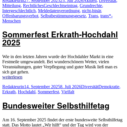
Autor
Veröffentlicht
Kategorien
Redakteurin
27. September 2025
25. Juli 2026
Aktuell
,
Diversität
,
neue
am
Schlagwörter
Mitteilung
,
Rechtliches
Geschlechtseintrag
,
Grundrechte
,
Meldedatenverordnung“
Intergeschlechtlich
,
Meldedatenverordnung
,
nicht-binär
,
Offenbarungsverbot
,
Selbstbestimmungsgesetz
,
Trans
,
trans*-
Menschen
Sommerfest Erkrath-Hochdahl
2025
Wie in den letzten Jahren wurde der Hochdahler Markt in eine
Festmeile umgewandelt. Bei wunderschönem Wetter, vielen
Veranstaltungen, guter Verpflegung und guter Musik ließ man es
sich gut gehen.
„Sommerfest
weiterlesen
Erkrath-
Autor
Veröffentlicht
Kategorien
Schlagwörter
Redakteurin
14. September 2025
8. Juli 2026
Diversität
Demokratie
,
Hochdahl
am
Erkrath
,
Hochdahl
,
Sommerfest
,
Vielfalt
2025“
Bundesweiter Selbsthilfetag
Am 16. September 2025 findet der erste bundesweite Selbsthilfetag
statt. Das Motto lautet „Wir hilft“ und der Tag wird von der