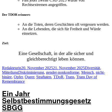
Fast jeder zweite CSD 2025 wurde von
Rechtsextremen angegriffen.
Der TDOR erinnert:
An die Toten, deren Geschichten oft vergessen werden.
An die Lebenden, die sich für Freiheit und Würde
einsetzen.
Ziel:
Eine Gesellschaft, in der alle sicher und
gleichberechtigt leben können.
Autor
Veröffentlicht
Kategorien
Redakteurin
20. November 2025
21. November 2025
Diversität
,
Schlagwörter
am
Mitteilung
Diskriminierung
,
gender-nonkonforme
,
Mensch
,
nicht-
binäre
,
Opfer
,
Queer
,
Straftaten
,
TDoR
,
Trans
,
Trans Day of
Remembrance
Ein Jahr
Selbstbestimmungsgesetz
SBGG