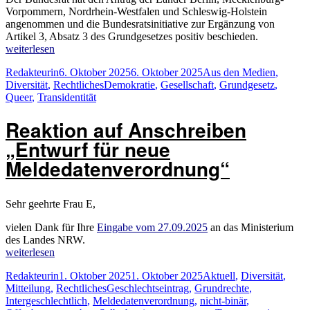
Vorpommern, Nordrhein-Westfalen und Schleswig-Holstein
angenommen und die Bundesratsinitiative zur Ergänzung von
Artikel 3, Absatz 3 des Grundgesetzes positiv beschieden.
„Eine
weiterlesen
Ergänzung
Autor
Veröffentlicht
Kategorien
Redakteurin
6. Oktober 2025
6. Oktober 2025
Aus den Medien
,
von
am
Schlagwörter
Diversität
,
Rechtliches
Demokratie
,
Gesellschaft
,
Grundgesetz
,
Art.
Queer
,
Transidentität
3
(3)
Reaktion auf Anschreiben
GG
ist
„Entwurf für neue
wichtig
und
Meldedatenverordnung“
richtig“
Sehr geehrte Frau E,
vielen Dank für Ihre
Eingabe vom 27.09.2025
an das Ministerium
des Landes NRW.
„Reaktion
weiterlesen
auf
Autor
Veröffentlicht
Kategorien
Redakteurin
1. Oktober 2025
1. Oktober 2025
Aktuell
,
Diversität
,
Anschreiben
am
Schlagwörter
Mitteilung
,
Rechtliches
Geschlechtseintrag
,
Grundrechte
,
„Entwurf
Intergeschlechtlich
,
Meldedatenverordnung
,
nicht-binär
,
für