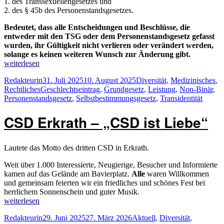
1. des Transsexuellengesetzes und
2. des § 45b des Personenstandsgesetzes.
Bedeutet, dass alle Entscheidungen und Beschlüsse, die
entweder mit den TSG oder dem Personenstandsgesetz gefasst
wurden, ihr Gültigkeit nicht verlieren oder verändert werden,
solange es keinen weiteren Wunsch zur Änderung gibt.
„Gesetz
weiterlesen
über
Autor
Veröffentlicht
Kategorien
Redakteurin
31. Juli 2025
10. August 2025
Diversität
,
Medizinisches
,
die
Schlagwörter
am
Rechtliches
Geschlechtseintrag
,
Grundgesetz
,
Leistung
,
Non-Binär
,
Selbstbestimmung
Personenstandsgesetz
,
Selbstbestimmungsgesetz
,
Transidentität
in
Bezug
CSD Erkrath – „CSD ist Liebe“
auf
den
Geschlechtseintrag
(SBGG)“
Lautete das Motto des dritten CSD in Erkrath.
Weit über 1.000 Interessierte, Neugierige, Besucher und Informierte
kamen auf das Gelände am Bavierplatz.
Alle
waren Willkommen
und gemeinsam feierten wir ein friedliches und schönes Fest bei
herrlichem Sonnenschein und guter Musik.
„CSD
weiterlesen
Erkrath
Autor
Veröffentlicht
Kategorien
Redakteurin
29. Juni 2025
27. März 2026
Aktuell
,
Diversität
,
–