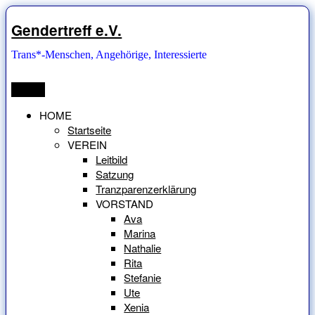
Zum
Inhalt
Gendertreff e.V.
springen
Trans*-Menschen, Angehörige, Interessierte
Menü
HOME
Startseite
VEREIN
Leitbild
Satzung
Tranzparenzerklärung
VORSTAND
Ava
Marina
Nathalie
Rita
Stefanie
Ute
Xenia