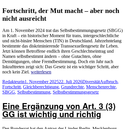
Fortschritt, der Mut macht – aber noch
nicht ausreicht
Am 1. November 2024 trat das Selbstbestimmungsgesetz (SBGG)
in Kraft – ein historischer Moment für trans, intergeschlechtliche
und nicht-binäre Menschen (TIN) in Deutschland. Jahrzehntelang
bestimmte das diskriminierende Transsexuellengesetz ihr Leben.
Jetzt können Betroffene endlich ihren Geschlechtseintrag und
Namen selbstbestimmt ändern – ohne Gutachten, ohne
Demütigungen, ohne Fremdbestimmung. Doch ein Jahr nach
Inkrafttreten zeigt sich: Das Gesetz ist ein wichtiger Schritt, aber
„Ein
noch kein Ziel.
weiterlesen
Jahr
Autor
Veröffentlicht
Kategorien
Schlagwörter
Redakteurin
1. November 2025
22. Juli 2026
Diversität
Aufbruch
,
Selbstbestimmungsgesetz
am
Fortschritt
,
Gleichberechtigung
,
Grundrechte
,
Menschenrechte
,
SBGG“
SBGG
,
Selbstbestimmung
,
Selbstbestimmungsgesetz
Eine Ergänzung von Art. 3 (3)
GG ist wichtig und richtig
Der Bundesrat hat den Antrag der Länder Berlin, Mecklenburg-