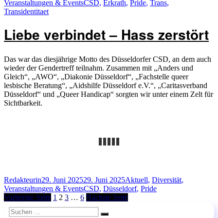
am
Schlagwörter
Veranstaltungen & Events
CSD
,
Erkrath
,
Pride
,
Trans
,
„CSD
Transidentitaet
ist
Liebe““
Liebe verbindet – Hass zerstört
Das war das diesjährige Motto des Düsseldorfer CSD, an dem auch
wieder der Gendertreff teilnahm. Zusammen mit „Anders und
Gleich“, „AWO“, „Diakonie Düsseldorf“, „Fachstelle queer
lesbische Beratung“, „Aidshilfe Düsseldorf e.V.“, „Caritasverband
Düsseldorf“ und „Queer Handicap“ sorgten wir unter einem Zelt für
Sichtbarkeit.
Autor
Veröffentlicht
Kategorien
Redakteurin
29. Juni 2025
29. Juni 2025
Aktuell
,
Diversität
,
am
Schlagwörter
Veranstaltungen & Events
CSD
,
Düsseldorf
,
Pride
Seitennummerierung
Seite
Seite
Seite
Seite
Vorherige Seite
1
2
3
…
6
Nächste Seite
der
Suchen
Suchen