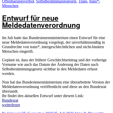
Offenbarungsverbot
,
Selbstbestimmungsgesetz
,
Trans
,
trans*-
neue
Menschen
Meldedatenverordnung““
Entwurf für neue
Meldedatenverordnung
Im Juli hatte das Bundesinnenministerium einen Entwurf für eine
neue Meldedatenverordnung vorgelegt, der unverhältnismäßig in
Grundrechte von trans*, intergeschlechtlichen und nicht-binären
Menschen eingreift.
Geplant ist, dass der frühere Geschlechtseintrag und der vorherige
Vorname wie auch das Datum der Änderung der Daten nach
Selbstbestimmungsgesetz sichtbar in den Meldedaten erfasst
werden.
Nun hat das Bundesinnenministerium eine überarbeitete Version der
Meldedatenverordnung veröffentlicht und diese an den Bundesrat
übersandt.
Ihr findet den aktuellen Entwurf unter diesem Link:
Bundesrat
„Entwurf
weiterlesen
für