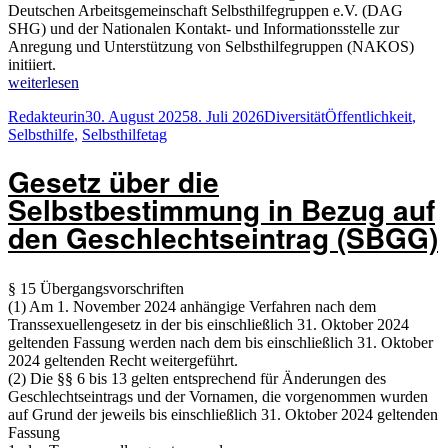
Deutschen Arbeitsgemeinschaft Selbsthilfegruppen e.V. (DAG
SHG) und der Nationalen Kontakt- und Informationsstelle zur
Anregung und Unterstützung von Selbsthilfegruppen (NAKOS)
initiiert.
„Bundesweiter
weiterlesen
Selbsthilfetag“
Autor
Veröffentlicht
Kategorien
Schlagwörter
Redakteurin
30. August 2025
8. Juli 2026
Diversität
Öffentlichkeit
,
am
Selbsthilfe
,
Selbsthilfetag
Gesetz über die
Selbstbestimmung in Bezug auf
den Geschlechtseintrag (SBGG)
§ 15 Übergangsvorschriften
(1) Am 1. November 2024 anhängige Verfahren nach dem
Transsexuellengesetz in der bis einschließlich 31. Oktober 2024
geltenden Fassung werden nach dem bis einschließlich 31. Oktober
2024 geltenden Recht weitergeführt.
(2) Die §§ 6 bis 13 gelten entsprechend für Änderungen des
Geschlechtseintrags und der Vornamen, die vorgenommen wurden
auf Grund der jeweils bis einschließlich 31. Oktober 2024 geltenden
Fassung