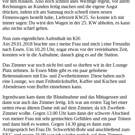
vor den Risiken. Also noch schnell alles Wichtige regeln, vor allem
Rechnungen an Kunden fertig machen und die eigene Angst
drücken, indem ich am Samstag noch schnell einen neuen
Firmenwagen bestellt habe, Lieferzeit KW25. So konnte ich mir
immer sagen: Du wirst den Wagen in der 25. KW abholen, es kann
also nichts schief gehen.
Nun zum eigentlichen Aufenthalt im KH:
Am 29.01.2018 brachte uns ( meine Frau und mich ) eine Freundin
nach Essen. Um 10.20 Uhr, sogar etwas vor der vereinbarten Zeit,
konnten wir in die Aufnahme, danach ging es auf die Station.
Das Zimmer war noch nicht frei und so durften wir in der Lounge
Platz nehmen. In Essen Mitte gibt es ein paar gehobene
Bettenstationen mit Ein- und Zweibettzimmer. Diese haben auch
eine Lounge, wo man Frühstücksbuffet, Kaffee und Kuchen und
Abendessen vom Buffet einnehmen kann.
Irgendwann kam dann die Blutabnahme und das Mittagessen und
dann war auch das Zimmer fertig. Ich war am ersten Tag bei einer
netten etwas älteren Dame mit auf dem Zimmer, da ich Zweibett-
Zimmer wollte. Gegen 13.00 Uhr kam dann der schwere Abschied
von meiner Frau mit sehr gemischten Gefühlen und ein paar Tränen
und dann hieß es warten. Gegen 14.30 ging es dann zum
Arztgespräch bei Frau Dr. Schwerfeld-Bohr und anschließend zum
EKG und gegen 16.00 war ich wieder zurück auf dem Zimmer.