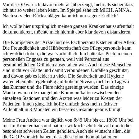
Vor der OP war ich davon mehr als überzeugt, mehr als sicher dass
ich nur so weiter leben kann. Im Spiegel sehe ich MICH, ANNA.
Nach so vielen Rückschlägen kann ich nur sagen: Endlich!
Ich wollte hier ursprünglich meinen ganzen Krankenhausaufenthalt
dokumentieren, möchte mich hiermit aber klar davon distanzieren.
Die Kompetenz der Ärzte und des Fachpersonals stehen über Allem.
Die Freundlichkeit und Hilfsbereitschaft des Pflegepersonals kann
ich wirklich loben, die war vorbildlich. Ich hatte das Pech in einen
personellen Engpass zu geraten, weil viel Personal aus
gesundheitlichen Gründen ausgefallen war. Auch diese Menschen
sind nicht vor Glätte und damit verbundenen Unfällen geschützt,
und davon gab es leider zu viele. Die Sauberkeit und Hygiene
waren ebenfalls regelmäßig auf hohem Niveau, nicht ein Tag wo
das Zimmer und die Flure nicht gereinigt wurden. Das einzige
Manko waren die mangelnde Kommunikation zwischen den
einzelnen Stationen und den Ärzten was leider zu Kosten der
Patienten_innen ging. Ich hoffe einfach dass mein nächster
Aufenthalt in 3 Monaten ein besseres Gesamtergebnis bringt.
Meine Frau Andrea war täglich von 6:45 Uhr bis ca. 18:00 Uhr bei
mir im Krankenhaus und hat mir wirklich sehr liebevoll durch die
besonders schweren Zeiten geholfen. Auch sie wünscht allen, die
die GaOP vor sich haben, dass diese ohne Komplikationen