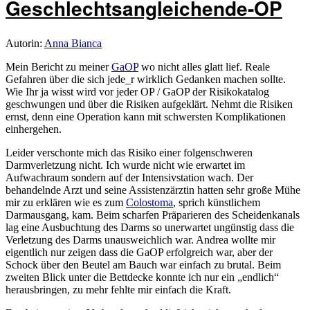
Geschlechtsangleichende-OP
Autorin:
Anna Bianca
Mein Bericht zu meiner
GaOP
wo nicht alles glatt lief. Reale
Gefahren über die sich jede_r wirklich Gedanken machen sollte.
Wie Ihr ja wisst wird vor jeder OP / GaOP der Risikokatalog
geschwungen und über die Risiken aufgeklärt. Nehmt die Risiken
ernst, denn eine Operation kann mit schwersten Komplikationen
einhergehen.
Leider verschonte mich das Risiko einer folgenschweren
Darmverletzung nicht. Ich wurde nicht wie erwartet im
Aufwachraum sondern auf der Intensivstation wach. Der
behandelnde Arzt und seine Assistenzärztin hatten sehr große Mühe
mir zu erklären wie es zum
Colostoma
, sprich künstlichem
Darmausgang, kam. Beim scharfen Präparieren des Scheidenkanals
lag eine Ausbuchtung des Darms so unerwartet ungünstig dass die
Verletzung des Darms unausweichlich war. Andrea wollte mir
eigentlich nur zeigen dass die GaOP erfolgreich war, aber der
Schock über den Beutel am Bauch war einfach zu brutal. Beim
zweiten Blick unter die Bettdecke konnte ich nur ein „endlich“
herausbringen, zu mehr fehlte mir einfach die Kraft.