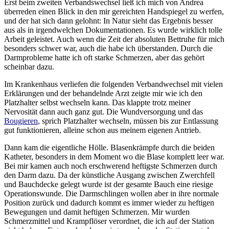
Erst beim zweiten Verbandswechsel ließ ich mich von Andrea
überreden einen Blick in den mir gereichten Handspiegel zu werfen,
und der hat sich dann gelohnt: In Natur sieht das Ergebnis besser
aus als in irgendwelchen Dokumentationen. Es wurde wirklich tolle
Arbeit geleistet. Auch wenn die Zeit der absoluten Bettruhe für mich
besonders schwer war, auch die habe ich überstanden. Durch die
Darmprobleme hatte ich oft starke Schmerzen, aber das gehört
scheinbar dazu.
Im Krankenhaus verliefen die folgenden Verbandwechsel mit vielen
Erklärungen und der behandelnde Arzt zeigte mir wie ich den
Platzhalter selbst wechseln kann. Das klappte trotz meiner
Nervosität dann auch ganz gut. Die Wundversorgung und das
Bougieren
, sprich Platzhalter wechseln, müssen bis zur Entlassung
gut funktionieren, alleine schon aus meinem eigenen Antrieb.
Dann kam die eigentliche Hölle. Blasenkrämpfe durch die beiden
Katheter, besonders in dem Moment wo die Blase komplett leer war.
Bei mir kamen auch noch erschwerend heftigste Schmerzen durch
den Darm dazu. Da der künstliche Ausgang zwischen Zwerchfell
und Bauchdecke gelegt wurde ist der gesamte Bauch eine riesige
Operationswunde. Die Darmschlingen wollen aber in ihre normale
Position zurück und dadurch kommt es immer wieder zu heftigen
Bewegungen und damit heftigen Schmerzen. Mir wurden
Schmerzmittel und Krampflöser verordnet, die ich auf der Station