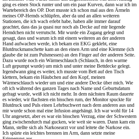
ging es einen Stock runter und um ein paar Kurven, dann war ich im
Wartebereich des OP. Dort musste ich schon mal aus den Ärmeln
meines OP-Hemds schlüpfen, aber da und an allen weiteren
Stationen, die ich wach erlebt habe, haben alle immer darauf
geachtet, dass das ja quasi nur noch als Decke auf mir liegende
Hemdchen nicht verrutscht. Mir wurde ein Zugang gelegt und
gesagt, dass und warum ich mit einem weiteren an der anderen
Hand aufwachen werde, ich bekam ein EKG geklebt, eine
Blutdruckmanschette kam an den einen Arm und eine Klemme (ich
glaube die ist zum Pulsmessen) an den Finger auf der anderen Seite.
Dazu wurde noch ein Wärmeschlauch (Schlauch, in den warme
Luft gepumpt wurde) um mich und unter meine Bettdecke gelegt.
Irgendwann ging es weiter, ich musste vom Bett auf den Tisch
klettern, bekam ein Häubchen auf den Kopf, meinen
Wärmeschlauch wieder um und eine andere Decke über mich. Wie
oft ich während des ganzen Tages nach Name und Geburtsdatum
gefragt wurde, weiß ich nicht mehr. In dem nächsten Raum dauerte
es wieder, wir flachsten ein bisschen rum, der Monitor spuckte für
Blutdruck und Puls einen Lehrbuchwert nach dem anderen aus und
mir wurde schon mal eine Infusion angehängt. Ich war wohl für 14
Uhr angesetzt, aber es war ein bisschen Verzug, eine der Schwestern
ging zwischendurch mal gucken, wie weit sie waren. Dann kam ein
Mann, stellte sich als Narkosearzt vor und leitete die Narkose ein.
Ich spürte ein leichtes brennen im Arm, dann setzte meine
Erinnerung aus.