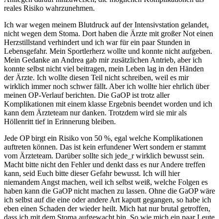
reales Risiko wahrzunehmen.
Ich war wegen meinem Blutdruck auf der Intensivstation gelandet,
nicht wegen dem Stoma. Dort haben die Ärzte mit großer Not einen
Herzstillstand verhindert und ich war für ein paar Stunden in
Lebensgefahr. Mein Sportlerherz wollte und konnte nicht aufgeben.
Mein Gedanke an Andrea gab mir zusätzlichen Antrieb, aber ich
konnte selbst nicht viel beitragen, mein Leben lag in den Händen
der Ärzte. Ich wollte diesen Teil nicht schreiben, weil es mir
wirklich immer noch schwer fällt. Aber ich wollte hier ehrlich über
meinen OP-Verlauf berichten. Die GaOP ist trotz aller
Komplikationen mit einem klasse Ergebnis beendet worden und ich
kann dem Ärzteteam nur danken. Trotzdem wird sie mir als
Höllenritt tief in Erinnerung bleiben.
Jede OP birgt ein Risiko von 50 %, egal welche Komplikationen
auftreten können. Das ist kein erfundener Wert sondern er stammt
vom Ärzteteam. Darüber sollte sich jede_r wirklich bewusst sein.
Macht bitte nicht den Fehler und denkt dass es nur Andere treffen
kann, seid Euch bitte dieser Gefahr bewusst. Ich will hier
niemandem Angst machen, weil ich selbst weiß, welche Folgen es
haben kann die GaOP nicht machen zu lassen. Ohne die GaOP wäre
ich selbst auf die eine oder andere Art kaputt gegangen, so habe ich
eben einen Schaden der wieder heilt. Mich hat nur brutal getroffen,
dass ich mit dem Stoma aufgewacht bin. So wie mich ein paar Leute