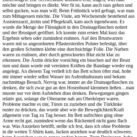
möchte und bringen es direkt. Wer fit ist, kann auch raus gehen und
selbst gucken, was man will. Beim Frühstück wird gefragt, was man
zum Mittagessen möchte. Die Visite, am Wochenende bestehend aus
Assistenzarzt_ärztin und Pflegekraft, kam auch irgendwann. Es
wurde die Menge der Flüssigkeit in den Drainageflaschen notiert
und der Brustgurt geöffnet. Ich konnte zum ersten Mal kurz das
Ergebnis sehen oder zumindest erahnen. Auf den Brustwarzen
waren mit so angeordneten Pflasterstreifen Polster befestigt, über
den großen Schnitten klebte eine durchsichtige Folie. Die Narben
waren zu erahnen, aber durch getrocknetes Blut nicht klar zu
erkennen. Die Ärztin drückte vorsichtig ein bisschen auf der Brust
rum und dann wurde mit vereinten Kräften die Bandage wieder eng
angelegt. An diesem Tag verließ ich das Bett schon öfter mal, holte
mir immer wieder selbst Wasser im Aufenthaltsraum und bekam
nachmittags Besuch. Nervig war, immer an die Drainageflaschen zu
denken, die sich zwar gut an den Hosenbund klemmen ließen…man
musste nur vor dem Aufstehen dran denken. Bewegungen gingen
relativ gut, solange die Oberarme nah am Oberkörper waren.
Probleme machte es mir, Türen zu zuziehen und die Türklinke
runter zu drücken, das wurde aber wie die Beweglichkeit/Kraft
allgemein von Tag zu Tag besser. Im Bett aufrichten ging ohne
Arme recht gut, zumindest wenn das Rückenteil nicht ganz flach
war. Was Anziehen betrifft, stellte ich fest, dass ich ohne Probleme
in die weiten T-Shirts kam, Jacken anziehen war deutlich schwerer,