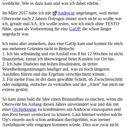
weibliche. Wie es dazu kam und was ich dabei erlebte.
Im März 2017 habe ich mit
Androcur
angefangen, weil meine
Oberweite nach 2 Jahren Östrogen immer noch nicht so wollte wie
ich, gerade mal AA. Ich wollte testen, wie ich mich ohne TESTO
fühle, quasi als Vorbereitung für eine
GaOP
, die schon länger
angedacht war.
Ich muss aber anmerken, dass eine GaOp kam und kommt für mich
aus mehreren Gründen nicht in Betracht:
1. Ich bin selbständig und ein Ausfall von 8 bis 12 Wochen ist nicht
finanzierbar, zumal ich überwiegend beim Kunden vor Ort bin.
2. Ich habe Diabetes mit hohen Insulinraten, da treten
Wundheilungsstörungen häufiger auf, was zu noch längeren
Ausfällen führen und das Ergebnis verschlechtern könnte.
3. Für meine Frau ist der dann gewählte Schritt, ob Zwischenschritt
oder endgültig, einfacher zu verkraften und der „Alien“ hat mich nie
extrem gestört.
So kam dann bald die Idee einen Brustaufbau zu machen, wenn die
Oberweite bis Anfang diesen Jahres unverändert war und das mit
einer
Orchiektomie
zu kombinieren um Androcur einzusparen und
den Rest besser verstecken zu können. Laut Internet werden solche
Op’s einzeln auch schon ambulant durchgeführt, was meiner
Ausfallquote sehr entgegen kommen würde. Dies war zwar nicht