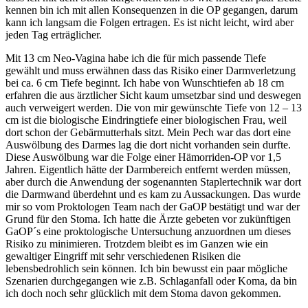
kennen bin ich mit allen Konsequenzen in die OP gegangen, darum
kann ich langsam die Folgen ertragen. Es ist nicht leicht, wird aber
jeden Tag erträglicher.
Mit 13 cm Neo-Vagina habe ich die für mich passende Tiefe
gewählt und muss erwähnen dass das Risiko einer Darmverletzung
bei ca. 6 cm Tiefe beginnt. Ich habe von Wunschtiefen ab 18 cm
erfahren die aus ärztlicher Sicht kaum umsetzbar sind und deswegen
auch verweigert werden. Die von mir gewünschte Tiefe von 12 – 13
cm ist die biologische Eindringtiefe einer biologischen Frau, weil
dort schon der Gebärmutterhals sitzt. Mein Pech war das dort eine
Auswölbung des Darmes lag die dort nicht vorhanden sein durfte.
Diese Auswölbung war die Folge einer Hämorriden-OP vor 1,5
Jahren. Eigentlich hätte der Darmbereich entfernt werden müssen,
aber durch die Anwendung der sogenannten Staplertechnik war dort
die Darmwand überdehnt und es kam zu Aussackungen. Das wurde
mir so vom Proktologen Team nach der GaOP bestätigt und war der
Grund für den Stoma. Ich hatte die Ärzte gebeten vor zukünftigen
GaOP´s eine proktologische Untersuchung anzuordnen um dieses
Risiko zu minimieren. Trotzdem bleibt es im Ganzen wie ein
gewaltiger Eingriff mit sehr verschiedenen Risiken die
lebensbedrohlich sein können. Ich bin bewusst ein paar mögliche
Szenarien durchgegangen wie z.B. Schlaganfall oder Koma, da bin
ich doch noch sehr glücklich mit dem Stoma davon gekommen.