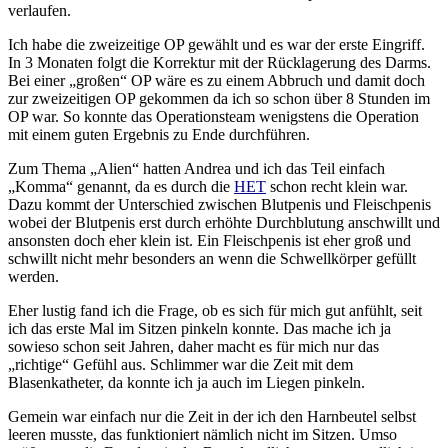
verlaufen.
Ich habe die zweizeitige OP gewählt und es war der erste Eingriff.
In 3 Monaten folgt die Korrektur mit der Rücklagerung des Darms.
Bei einer „großen“ OP wäre es zu einem Abbruch und damit doch
zur zweizeitigen OP gekommen da ich so schon über 8 Stunden im
OP war. So konnte das Operationsteam wenigstens die Operation
mit einem guten Ergebnis zu Ende durchführen.
Zum Thema „Alien“ hatten Andrea und ich das Teil einfach
„Komma“ genannt, da es durch die
HET
schon recht klein war.
Dazu kommt der Unterschied zwischen Blutpenis und Fleischpenis
wobei der Blutpenis erst durch erhöhte Durchblutung anschwillt und
ansonsten doch eher klein ist. Ein Fleischpenis ist eher groß und
schwillt nicht mehr besonders an wenn die Schwellkörper gefüllt
werden.
Eher lustig fand ich die Frage, ob es sich für mich gut anfühlt, seit
ich das erste Mal im Sitzen pinkeln konnte. Das mache ich ja
sowieso schon seit Jahren, daher macht es für mich nur das
„richtige“ Gefühl aus. Schlimmer war die Zeit mit dem
Blasenkatheter, da konnte ich ja auch im Liegen pinkeln.
Gemein war einfach nur die Zeit in der ich den Harnbeutel selbst
leeren musste, das funktioniert nämlich nicht im Sitzen. Umso