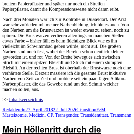
breitem Papierpflaster und später nur noch ein Streifen
Papierpflaster, damit die Kompressionsweste nicht daran reibt.
Nach drei Monaten war ich zur Kontrolle in Düsseldorf. Der Arzt
war sehr zufrieden mit meiner Narbenbildung, ich bin es auch. Von
den Narben um die Brustwarzen ist weder etwas zu sehen, noch zu
spüren. Die Brustwarzen verlieren allerdings an manchen Stellen
etwas Farbe – bisher fällt es beim flüchtigen Blick wie es ihn
vielleicht im Schwimmbad geben würde, nicht auf. Die großen
Narben sind noch fest, wobei der Bereich schon deutlich kleiner
geworden ist, und rot. Von der Breite bewegt es sich zwischen
Strich mit einem spitzen Bleistift und Strich mit einem stumpfen
Bleistift. An der rechten Brust ist oberhalb der Brustwarze noch eine
verhärtete Stelle. Derzeit massiere ich die gesamte Brust inklusive
Narben von Zeit zu Zeit und probiere seit ein paar Tagen Silikon-
Narbenpflaster, die das Gewebe rund um den Schnitt weicher
machen sollen, aus.
>>
Inhaltsverzeichnis
Autor
Veröffentlicht
Kategorien
Schlagwörter
Redakteurin
27. April 2018
22. Juli 2026
Transition
FzM
,
am
Mastektomie
,
Medizin
,
OP
,
Transgender
,
Transidentitaet
,
Transmann
Mein Höllenritt durch die