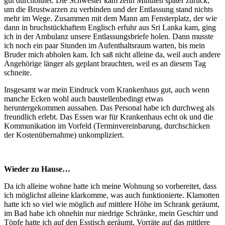
gut durchblutet. Die Schwester kam zehn Minuten später zurück,
um die Brustwarzen zu verbinden und der Entlassung stand nichts
mehr im Wege. Zusammen mit dem Mann am Fensterplatz, der wie
dann in bruchstückhaftem Englisch erfuhr aus Sri Lanka kam, ging
ich in der Ambulanz unsere Entlassungsbriefe holen. Dann musste
ich noch ein paar Stunden im Aufenthaltsraum warten, bis mein
Bruder mich abholen kam. Ich saß nicht alleine da, weil auch andere
Angehörige länger als geplant brauchten, weil es an diesem Tag
schneite.
Insgesamt war mein Eindruck vom Krankenhaus gut, auch wenn
manche Ecken wohl auch baustellenbedingt etwas
heruntergekommen aussahen. Das Personal habe ich durchweg als
freundlich erlebt. Das Essen war für Krankenhaus echt ok und die
Kommunikation im Vorfeld (Terminvereinbarung, durchschicken
der Kostenübernahme) unkompliziert.
Wieder zu Hause…
Da ich alleine wohne hatte ich meine Wohnung so vorbereitet, dass
ich möglichst alleine klarkomme, was auch funktionierte. Klamotten
hatte ich so viel wie möglich auf mittlere Höhe im Schrank geräumt,
im Bad habe ich ohnehin nur niedrige Schränke, mein Geschirr und
Töpfe hatte ich auf den Esstisch geräumt, Vorräte auf das mittlere