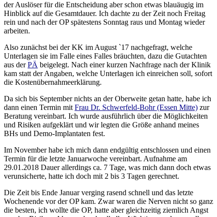
der Auslöser für die Entscheidung aber schon etwas blauäugig im
Hinblick auf die Gesamtdauer. Ich dachte zu der Zeit noch Freitag
rein und nach der OP spätestens Sonntag raus und Montag wieder
arbeiten.
Also zunächst bei der KK im August `17 nachgefragt, welche
Unterlagen sie im Falle eines Falles bräuchten, dazu die Gutachten
aus der
PÄ
beigelegt. Nach einer kurzen Nachfrage nach der Klinik
kam statt der Angaben, welche Unterlagen ich einreichen soll, sofort
die Kostenübernahmeerklärung.
Da sich bis September nichts an der Oberweite getan hatte, habe ich
dann einen Termin mit
Frau Dr. Schwerfeld-Bohr (Essen Mitte)
zur
Beratung vereinbart. Ich wurde ausführlich über die Möglichkeiten
und Risiken aufgeklärt und wir legten die Größe anhand meines
BHs und Demo-Implantaten fest.
Im November habe ich mich dann endgültig entschlossen und einen
Termin für die letzte Januarwoche vereinbart. Aufnahme am
29.01.2018 Dauer allerdings ca. 7 Tage, was mich dann doch etwas
verunsicherte, hatte ich doch mit 2 bis 3 Tagen gerechnet.
Die Zeit bis Ende Januar verging rasend schnell und das letzte
Wochenende vor der OP kam. Zwar waren die Nerven nicht so ganz
die besten, ich wollte die OP, hatte aber gleichzeitig ziemlich Angst