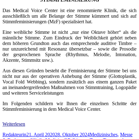
Das Medical Voice Center ist eine renommierte Klinik, die sich
ausschließlich um alle Belange der Stimme kümmert und sich auf
Stimmfeminisierungen (MzF) spezialisiert hat.
Eine weibliche Stimme ist nicht „nur eine Oktave höher“ als die
männliche Stimme. Zum Eindruck der Weiblichkeit gehört neben
dem höheren Grundton auch das entsprechende auditive Timbre –
nur unzureichend mit Resonanz übersetzbar – sowie die Prosodie
der gesprochenen Sprache (Rhythmus, Melodie, Intonation,
Akzente, Stimmsitz usw.).
Aus diesen Gründen besteht die Feminisierung der Stimme bei uns
nicht nur aus der operativen Anhebung der Stimme (Glottoplastik,
Vocal Fold Webbing), sondern zusätzlich aus einem ganzen Paket
an ineinandergreifenden Maßnahmen von Stimmtraining, Logopädie
und weiteren Serviceleistungen
Im Folgenden schildern wir Ihnen die einzelnen Schritte der
Stimmfeminisierung in dem Medical Voice Center.
Weiterlesen
Autor
Veröffentlicht
Kategorien
Redakteurin
21. April 2020
28. Oktober 2024
Medizinisches
,
Messe