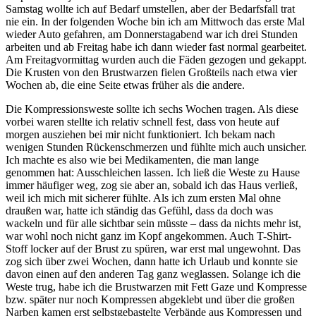
Samstag wollte ich auf Bedarf umstellen, aber der Bedarfsfall trat
nie ein. In der folgenden Woche bin ich am Mittwoch das erste Mal
wieder Auto gefahren, am Donnerstagabend war ich drei Stunden
arbeiten und ab Freitag habe ich dann wieder fast normal gearbeitet.
Am Freitagvormittag wurden auch die Fäden gezogen und gekappt.
Die Krusten von den Brustwarzen fielen Großteils nach etwa vier
Wochen ab, die eine Seite etwas früher als die andere.
Die Kompressionsweste sollte ich sechs Wochen tragen. Als diese
vorbei waren stellte ich relativ schnell fest, dass von heute auf
morgen ausziehen bei mir nicht funktioniert. Ich bekam nach
wenigen Stunden Rückenschmerzen und fühlte mich auch unsicher.
Ich machte es also wie bei Medikamenten, die man lange
genommen hat: Ausschleichen lassen. Ich ließ die Weste zu Hause
immer häufiger weg, zog sie aber an, sobald ich das Haus verließ,
weil ich mich mit sicherer fühlte. Als ich zum ersten Mal ohne
draußen war, hatte ich ständig das Gefühl, dass da doch was
wackeln und für alle sichtbar sein müsste – dass da nichts mehr ist,
war wohl noch nicht ganz im Kopf angekommen. Auch T-Shirt-
Stoff locker auf der Brust zu spüren, war erst mal ungewohnt. Das
zog sich über zwei Wochen, dann hatte ich Urlaub und konnte sie
davon einen auf den anderen Tag ganz weglassen. Solange ich die
Weste trug, habe ich die Brustwarzen mit Fett Gaze und Kompresse
bzw. später nur noch Kompressen abgeklebt und über die großen
Narben kamen erst selbstgebastelte Verbände aus Kompressen und