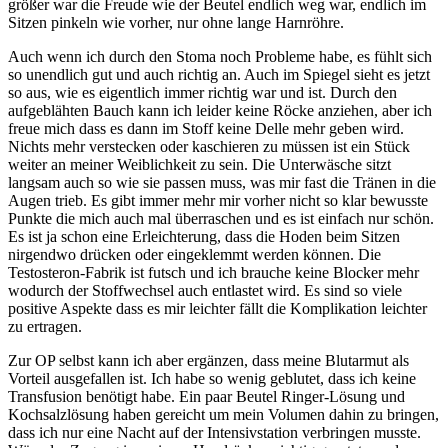
größer war die Freude wie der Beutel endlich weg war, endlich im
Sitzen pinkeln wie vorher, nur ohne lange Harnröhre.
Auch wenn ich durch den Stoma noch Probleme habe, es fühlt sich
so unendlich gut und auch richtig an. Auch im Spiegel sieht es jetzt
so aus, wie es eigentlich immer richtig war und ist. Durch den
aufgeblähten Bauch kann ich leider keine Röcke anziehen, aber ich
freue mich dass es dann im Stoff keine Delle mehr geben wird.
Nichts mehr verstecken oder kaschieren zu müssen ist ein Stück
weiter an meiner Weiblichkeit zu sein. Die Unterwäsche sitzt
langsam auch so wie sie passen muss, was mir fast die Tränen in die
Augen trieb. Es gibt immer mehr mir vorher nicht so klar bewusste
Punkte die mich auch mal überraschen und es ist einfach nur schön.
Es ist ja schon eine Erleichterung, dass die Hoden beim Sitzen
nirgendwo drücken oder eingeklemmt werden können. Die
Testosteron-Fabrik ist futsch und ich brauche keine Blocker mehr
wodurch der Stoffwechsel auch entlastet wird. Es sind so viele
positive Aspekte dass es mir leichter fällt die Komplikation leichter
zu ertragen.
Zur OP selbst kann ich aber ergänzen, dass meine Blutarmut als
Vorteil ausgefallen ist. Ich habe so wenig geblutet, dass ich keine
Transfusion benötigt habe. Ein paar Beutel Ringer-Lösung und
Kochsalzlösung haben gereicht um mein Volumen dahin zu bringen,
dass ich nur eine Nacht auf der Intensivstation verbringen musste.