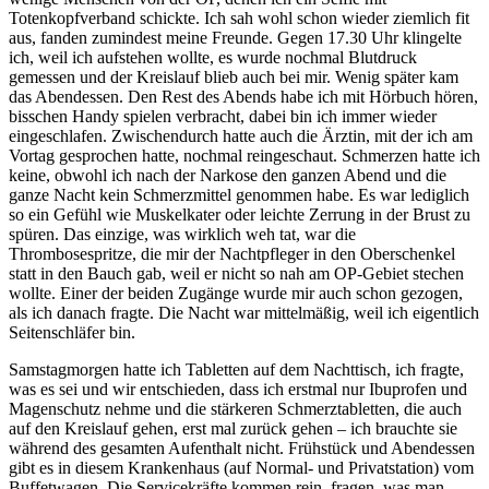
Totenkopfverband schickte. Ich sah wohl schon wieder ziemlich fit
aus, fanden zumindest meine Freunde. Gegen 17.30 Uhr klingelte
ich, weil ich aufstehen wollte, es wurde nochmal Blutdruck
gemessen und der Kreislauf blieb auch bei mir. Wenig später kam
das Abendessen. Den Rest des Abends habe ich mit Hörbuch hören,
bisschen Handy spielen verbracht, dabei bin ich immer wieder
eingeschlafen. Zwischendurch hatte auch die Ärztin, mit der ich am
Vortag gesprochen hatte, nochmal reingeschaut. Schmerzen hatte ich
keine, obwohl ich nach der Narkose den ganzen Abend und die
ganze Nacht kein Schmerzmittel genommen habe. Es war lediglich
so ein Gefühl wie Muskelkater oder leichte Zerrung in der Brust zu
spüren. Das einzige, was wirklich weh tat, war die
Thrombosespritze, die mir der Nachtpfleger in den Oberschenkel
statt in den Bauch gab, weil er nicht so nah am OP-Gebiet stechen
wollte. Einer der beiden Zugänge wurde mir auch schon gezogen,
als ich danach fragte. Die Nacht war mittelmäßig, weil ich eigentlich
Seitenschläfer bin.
Samstagmorgen hatte ich Tabletten auf dem Nachttisch, ich fragte,
was es sei und wir entschieden, dass ich erstmal nur Ibuprofen und
Magenschutz nehme und die stärkeren Schmerztabletten, die auch
auf den Kreislauf gehen, erst mal zurück gehen – ich brauchte sie
während des gesamten Aufenthalt nicht. Frühstück und Abendessen
gibt es in diesem Krankenhaus (auf Normal- und Privatstation) vom
Buffetwagen. Die Servicekräfte kommen rein, fragen, was man