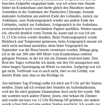
bisschen Zeitpuffer eingeplant hatte, war ich schon eine Stunde
früher im Krankenhaus und durfte gleich den Marathon starten:
Anmelden in der Ambulanz der Plastischen Chirurgie, formale
stationäre Aufnahme am anderen Ende des Gebäudes, zurück zur
Ambulanz, zum Narkosegespräch wieder ans andere Ende des
Gebäudes, zurück zur Ambulanz, Arztgespräch in der Ambulanz,
zwischendurch noch verschiedene Papiere ausfüllen. Warten musste
ich, obwohl deutlich vorm Termin da, kaum und so war ich um
11.15 Uhr schon wieder draußen. Beim Narkosegespräch wurde
Blutdruck und Temperatur gemessen, beim Arztgespräch musste ich
mich nicht nochmal ausziehen, denn beim Vorgespräch im
September war die Brust bereits vermessen worden. Mittags ging
ich in die nur 300 oder 400 Meter vom Krankenhaus entfernt
gelegene Pension, in der ich mir ein Zimmer reserviert hatte. Den
Rest des Tages verbrachte ich damit, mir den Ort anzugucken und
einen langen Spaziergang am Rhein zu machen. Aufgeregt war ich
gar nicht, Vorfreude war es auch nicht, eher so ein Gefühl, von
innerer Ruhe und, dass es das Richtige ist.
Am nächsten Tag (Freitag) sollte ich mich um 9 Uhr auf der Station
melden. Dann saß ich erstmal drei Stunden im Aufenthaltsraum,
weil der für mich geplante Zimmerplatz doch nicht frei wurde. Mit
mir warteten noch andere Patient_innen, eine bekam ihr Zimmer
und wurde um kurz vor 12 Uhr Richtung OP gefahren, der andere
wurde schon früh auf eine andere Station geschickt. Ich wurde zur