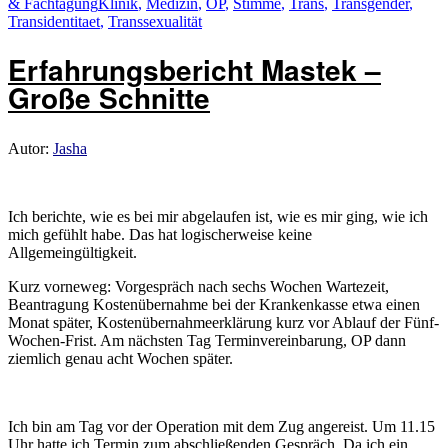
am
Schlagwörter
& Fachtagung
Klinik
,
Medizin
,
OP
,
Stimme
,
Trans
,
Transgender
,
Transidentitaet
,
Transsexualität
Erfahrungsbericht Mastek –
Große Schnitte
Autor:
Jasha
Ich berichte, wie es bei mir abgelaufen ist, wie es mir ging, wie ich
mich gefühlt habe. Das hat logischerweise keine
Allgemeingültigkeit.
Kurz vorneweg: Vorgespräch nach sechs Wochen Wartezeit,
Beantragung Kostenübernahme bei der Krankenkasse etwa einen
Monat später, Kostenübernahmeerklärung kurz vor Ablauf der Fünf-
Wochen-Frist. Am nächsten Tag Terminvereinbarung, OP dann
ziemlich genau acht Wochen später.
Ich bin am Tag vor der Operation mit dem Zug angereist. Um 11.15
Uhr hatte ich Termin zum abschließenden Gespräch. Da ich ein