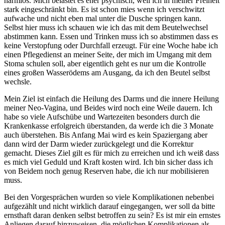
harmlos. Mich belastet es eher psychisch, weil ich in meiner Freiheit
stark eingeschränkt bin. Es ist schon mies wenn ich verschwitzt
aufwache und nicht eben mal unter die Dusche springen kann.
Selbst hier muss ich schauen wie ich das mit dem Beutelwechsel
abstimmen kann. Essen und Trinken muss ich so abstimmen dass es
keine Verstopfung oder Durchfall erzeugt. Für eine Woche habe ich
einen Pflegedienst an meiner Seite, der mich im Umgang mit dem
Stoma schulen soll, aber eigentlich geht es nur um die Kontrolle
eines großen Wasserödems am Ausgang, da ich den Beutel selbst
wechsle.
Mein Ziel ist einfach die Heilung des Darms und die innere Heilung
meiner Neo-Vagina, und Beides wird noch eine Weile dauern. Ich
habe so viele Aufschübe und Wartezeiten besonders durch die
Krankenkasse erfolgreich überstanden, da werde ich die 3 Monate
auch überstehen. Bis Anfang Mai wird es kein Spaziergang aber
dann wird der Darm wieder zurückgelegt und die Korrektur
gemacht. Dieses Ziel gilt es für mich zu erreichen und ich weiß dass
es mich viel Geduld und Kraft kosten wird. Ich bin sicher dass ich
von Beidem noch genug Reserven habe, die ich nur mobilisieren
muss.
Bei den Vorgesprächen wurden so viele Komplikationen nebenbei
aufgezählt und nicht wirklich darauf eingegangen, wer soll da bitte
ernsthaft daran denken selbst betroffen zu sein? Es ist mir ein ernstes
Anliegen darauf hinzuweisen, die möglichen Komplikationen als