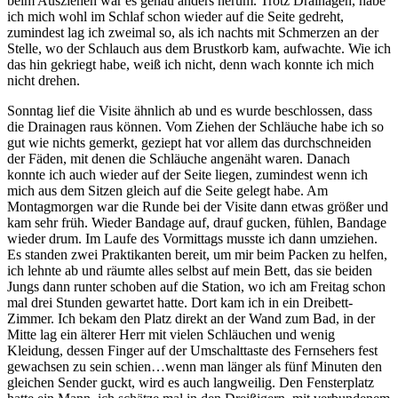
beim Ausziehen war es genau anders herum. Trotz Drainagen, habe
ich mich wohl im Schlaf schon wieder auf die Seite gedreht,
zumindest lag ich zweimal so, als ich nachts mit Schmerzen an der
Stelle, wo der Schlauch aus dem Brustkorb kam, aufwachte. Wie ich
das hin gekriegt habe, weiß ich nicht, denn wach konnte ich mich
nicht drehen.
Sonntag lief die Visite ähnlich ab und es wurde beschlossen, dass
die Drainagen raus können. Vom Ziehen der Schläuche habe ich so
gut wie nichts gemerkt, geziept hat vor allem das durchschneiden
der Fäden, mit denen die Schläuche angenäht waren. Danach
konnte ich auch wieder auf der Seite liegen, zumindest wenn ich
mich aus dem Sitzen gleich auf die Seite gelegt habe. Am
Montagmorgen war die Runde bei der Visite dann etwas größer und
kam sehr früh. Wieder Bandage auf, drauf gucken, fühlen, Bandage
wieder drum. Im Laufe des Vormittags musste ich dann umziehen.
Es standen zwei Praktikanten bereit, um mir beim Packen zu helfen,
ich lehnte ab und räumte alles selbst auf mein Bett, das sie beiden
Jungs dann runter schoben auf die Station, wo ich am Freitag schon
mal drei Stunden gewartet hatte. Dort kam ich in ein Dreibett-
Zimmer. Ich bekam den Platz direkt an der Wand zum Bad, in der
Mitte lag ein älterer Herr mit vielen Schläuchen und wenig
Kleidung, dessen Finger auf der Umschalttaste des Fernsehers fest
gewachsen zu sein schien…wenn man länger als fünf Minuten den
gleichen Sender guckt, wird es auch langweilig. Den Fensterplatz