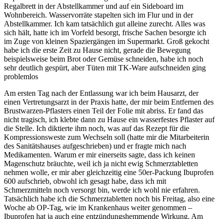
Regalbrett in der Abstellkammer und auf ein Sideboard im
Wohnbereich. Wasservorräte stapelten sich im Flur und in der
Abstellkammer. Ich kam tatsächlich gut alleine zurecht. Alles was
sich hält, hatte ich im Vorfeld besorgt, frische Sachen besorgte ich
im Zuge von kleinen Spaziergängen im Supermarkt. Groß gekocht
habe ich die erste Zeit zu Hause nicht, gerade die Bewegung
beispielsweise beim Brot oder Gemüse schneiden, habe ich noch
sehr deutlich gespürt, aber Tüten mit TK-Ware aufschneiden ging
problemlos
Am ersten Tag nach der Entlassung war ich beim Hausarzt, der
einen Vertretungsarzt in der Praxis hatte, der mir beim Entfernen des
Brustwarzen-Pflasters einen Teil der Folie mit abriss. Er fand das
nicht tragisch, ich klebte dann zu Hause ein wasserfestes Pflaster auf
die Stelle. Ich diktierte ihm noch, was auf das Rezept für die
Kompressionsweste zum Wechseln soll (hatte mir die Mitarbeiterin
des Sanitätshauses aufgeschrieben) und er fragte mich nach
Medikamenten. Warum er mir einerseits sagte, dass ich keinen
Magenschutz bräuchte, weil ich ja nicht ewig Schmerztabletten
nehmen wolle, er mir aber gleichzeitig eine 50er-Packung Ibuprofen
600 aufschrieb, obwohl ich gesagt habe, dass ich mit
Schmerzmitteln noch versorgt bin, werde ich wohl nie erfahren.
Tatsächlich habe ich die Schmerztabletten noch bis Freitag, also eine
Woche ab OP-Tag, wie im Krankenhaus weiter genommen –
Ibuprofen hat ja auch eine entzündungshemmende Wirkung. Am