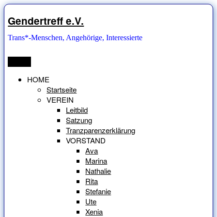
Zum
Inhalt
Gendertreff e.V.
springen
Trans*-Menschen, Angehörige, Interessierte
Menü
HOME
Startseite
VEREIN
Leitbild
Satzung
Tranzparenzerklärung
VORSTAND
Ava
Marina
Nathalie
Rita
Stefanie
Ute
Xenia