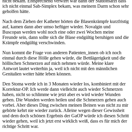
nicht bekam. Entsprechend verwirrt war dann der Stationsarzt dass
ich nicht einmal Sab-Simplex bekam, was meinem Darm schon sehr
geholfen hätte.
Nach dem Ziehen der Katheter hörten die Blasenkrämpfe kurzfristig
auf, kamen dann aber umso heftiger wieder. Novalgin und
Buscopan werden wohl noch eine oder zwei Wochen meine
Freunde sein, dann sollte sich die Blase endgültig beruhigen und die
Krämpfe endgültig verschwinden.
Nun kommt die Frage von anderen Patienten_innen ob ich noch
einmal durch diese Hölle gehen würde, die Bettlägerigkeit und die
höllischen Schmerzen auf mich nehmen würde. Meine klare
Antwort lautet weiterhin ja, weil ich nicht mit den männlichen
Genitalien weiter hätte leben können.
Den Stoma werde ich in 3 Monaten wieder los, kombiniert mit der
Korrektur-OP. Ich werde dann vielleicht auch wieder Schmerzen
haben, nicht so schlimme wie jetzt aber es wird wieder Wunden
geben. Die Wunden werden heilen und die Schmerzen gehen auch
vorbei. Aber dieses Ding zwischen meinen Beinen was nicht zu mir
gehörte kehrt nie wieder zurück. Alleine wegen dieser Gewissheit
und dem doch schönen Ergebnis der GaOP würde ich diesen Schritt
wieder gehen, weil ich jetzt erst wirklich weiß, dass es für mich der
richtige Schritt war.