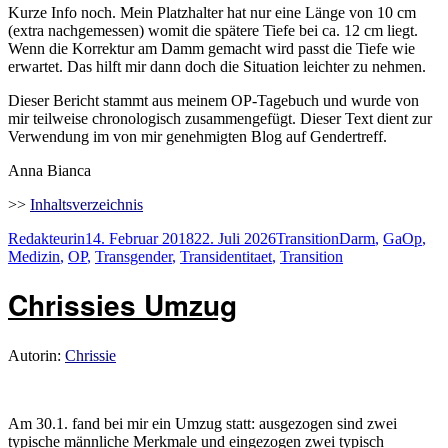
Kurze Info noch. Mein Platzhalter hat nur eine Länge von 10 cm
(extra nachgemessen) womit die spätere Tiefe bei ca. 12 cm liegt.
Wenn die Korrektur am Damm gemacht wird passt die Tiefe wie
erwartet. Das hilft mir dann doch die Situation leichter zu nehmen.
Dieser Bericht stammt aus meinem OP-Tagebuch und wurde von
mir teilweise chronologisch zusammengefügt. Dieser Text dient zur
Verwendung im von mir genehmigten Blog auf Gendertreff.
Anna Bianca
>>
Inhaltsverzeichnis
Autor
Veröffentlicht
Kategorien
Schlagwörter
Redakteurin
14. Februar 2018
22. Juli 2026
Transition
Darm
,
GaOp
,
am
Medizin
,
OP
,
Transgender
,
Transidentitaet
,
Transition
Chrissies Umzug
Autorin:
Chrissie
Am 30.1. fand bei mir ein Umzug statt: ausgezogen sind zwei
typische männliche Merkmale und eingezogen zwei typisch