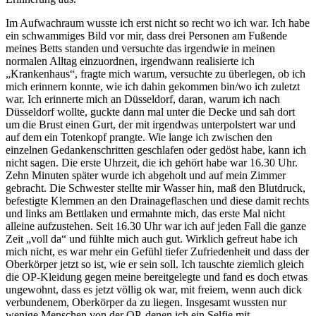
Im Aufwachraum wusste ich erst nicht so recht wo ich war. Ich habe
ein schwammiges Bild vor mir, dass drei Personen am Fußende
meines Betts standen und versuchte das irgendwie in meinen
normalen Alltag einzuordnen, irgendwann realisierte ich
„Krankenhaus“, fragte mich warum, versuchte zu überlegen, ob ich
mich erinnern konnte, wie ich dahin gekommen bin/wo ich zuletzt
war. Ich erinnerte mich an Düsseldorf, daran, warum ich nach
Düsseldorf wollte, guckte dann mal unter die Decke und sah dort
um die Brust einen Gurt, der mit irgendwas unterpolstert war und
auf dem ein Totenkopf prangte. Wie lange ich zwischen den
einzelnen Gedankenschritten geschlafen oder gedöst habe, kann ich
nicht sagen. Die erste Uhrzeit, die ich gehört habe war 16.30 Uhr.
Zehn Minuten später wurde ich abgeholt und auf mein Zimmer
gebracht. Die Schwester stellte mir Wasser hin, maß den Blutdruck,
befestigte Klemmen an den Drainageflaschen und diese damit rechts
und links am Bettlaken und ermahnte mich, das erste Mal nicht
alleine aufzustehen. Seit 16.30 Uhr war ich auf jeden Fall die ganze
Zeit „voll da“ und fühlte mich auch gut. Wirklich gefreut habe ich
mich nicht, es war mehr ein Gefühl tiefer Zufriedenheit und dass der
Oberkörper jetzt so ist, wie er sein soll. Ich tauschte ziemlich gleich
die OP-Kleidung gegen meine bereitgelegte und fand es doch etwas
ungewohnt, dass es jetzt völlig ok war, mit freiem, wenn auch dick
verbundenem, Oberkörper da zu liegen. Insgesamt wussten nur
wenige Menschen von der OP, denen ich ein Selfie mit