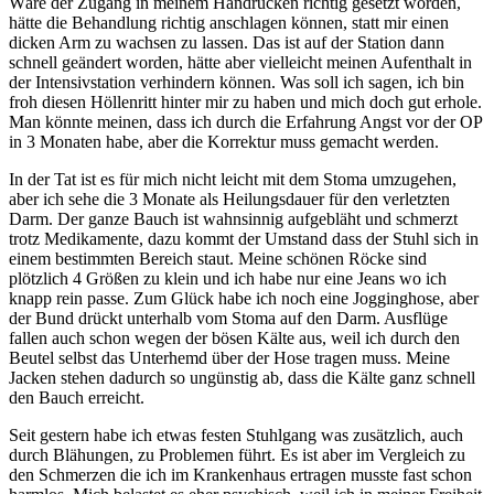
Wäre der Zugang in meinem Handrücken richtig gesetzt worden,
hätte die Behandlung richtig anschlagen können, statt mir einen
dicken Arm zu wachsen zu lassen. Das ist auf der Station dann
schnell geändert worden, hätte aber vielleicht meinen Aufenthalt in
der Intensivstation verhindern können. Was soll ich sagen, ich bin
froh diesen Höllenritt hinter mir zu haben und mich doch gut erhole.
Man könnte meinen, dass ich durch die Erfahrung Angst vor der OP
in 3 Monaten habe, aber die Korrektur muss gemacht werden.
In der Tat ist es für mich nicht leicht mit dem Stoma umzugehen,
aber ich sehe die 3 Monate als Heilungsdauer für den verletzten
Darm. Der ganze Bauch ist wahnsinnig aufgebläht und schmerzt
trotz Medikamente, dazu kommt der Umstand dass der Stuhl sich in
einem bestimmten Bereich staut. Meine schönen Röcke sind
plötzlich 4 Größen zu klein und ich habe nur eine Jeans wo ich
knapp rein passe. Zum Glück habe ich noch eine Jogginghose, aber
der Bund drückt unterhalb vom Stoma auf den Darm. Ausflüge
fallen auch schon wegen der bösen Kälte aus, weil ich durch den
Beutel selbst das Unterhemd über der Hose tragen muss. Meine
Jacken stehen dadurch so ungünstig ab, dass die Kälte ganz schnell
den Bauch erreicht.
Seit gestern habe ich etwas festen Stuhlgang was zusätzlich, auch
durch Blähungen, zu Problemen führt. Es ist aber im Vergleich zu
den Schmerzen die ich im Krankenhaus ertragen musste fast schon