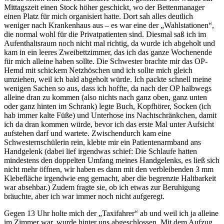
Mittagszeit einen Stock höher geschickt, wo der Bettenmanager
einen Platz für mich organisiert hatte. Dort sah alles deutlich
weniger nach Krankenhaus aus – es war eine der „Wahlstationen“,
die normal wohl für die Privatpatienten sind. Diesmal saß ich im
Aufenthaltsraum noch nicht mal richtig, da wurde ich abgeholt und
kam in ein leeres Zweibettzimmer, das ich das ganze Wochenende
für mich alleine haben sollte. Die Schwester brachte mir das OP-
Hemd mit schickem Netzhöschen und ich sollte mich gleich
umziehen, weil ich bald abgeholt würde. Ich packte schnell meine
wenigen Sachen so aus, dass ich hoffte, da nach der OP halbwegs
alleine dran zu kommen (also nichts nach ganz oben, ganz unten
oder ganz hinten im Schrank) legte Buch, Kopfhörer, Socken (ich
hab immer kalte Füße) und Unterhose ins Nachtschränkchen, damit
ich da dran kommen würde, bevor ich das erste Mal unter Aufsicht
aufstehen darf und wartete. Zwischendurch kam eine
Schwesternschülerin rein, klebte mir ein Patientenarmband ans
Handgelenk (dabei lief irgendwas schief: Die Schlaufe hatten
mindestens den doppelten Umfang meines Handgelenks, es ließ sich
nicht mehr öffnen, wir haben es dann mit den verbleibenden 3 mm
Klebefläche irgendwie eng gemacht, aber die begrenzte Haltbarkeit
war absehbar.) Zudem fragte sie, ob ich etwas zur Beruhigung
bräuchte, aber ich war immer noch nicht aufgeregt.
Gegen 13 Uhr holte mich der „Taxifahrer“ ab und weil ich ja alleine
im Zimmer war, wurde hinter uns abgeschlossen. Mit dem Aufzug