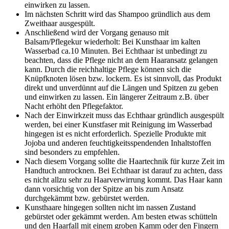
einwirken zu lassen.
Im nächsten Schritt wird das Shampoo gründlich aus dem
Zweithaar ausgespült.
Anschließend wird der Vorgang genauso mit
Balsam/Pflegekur wiederholt: Bei Kunsthaar im kalten
Wasserbad ca.10 Minuten. Bei Echthaar ist unbedingt zu
beachten, dass die Pflege nicht an dem Haaransatz gelangen
kann. Durch die reichhaltige Pflege können sich die
Knüpfknoten lösen bzw. lockern. Es ist sinnvoll, das Produkt
direkt und unverdünnt auf die Längen und Spitzen zu geben
und einwirken zu lassen. Ein längerer Zeitraum z.B. über
Nacht erhöht den Pflegefaktor.
Nach der Einwirkzeit muss das Echthaar gründlich ausgespült
werden, bei einer Kunstfaser mit Reinigung im Wasserbad
hingegen ist es nicht erforderlich. Spezielle Produkte mit
Jojoba und anderen feuchtigkeitsspendenden Inhaltstoffen
sind besonders zu empfehlen.
Nach diesem Vorgang sollte die Haartechnik für kurze Zeit im
Handtuch antrocknen. Bei Echthaar ist darauf zu achten, dass
es nicht allzu sehr zu Haarverwirrung kommt. Das Haar kann
dann vorsichtig von der Spitze an bis zum Ansatz
durchgekämmt bzw. gebürstet werden.
Kunsthaare hingegen sollten nicht im nassen Zustand
gebürstet oder gekämmt werden. Am besten etwas schütteln
und den Haarfall mit einem groben Kamm oder den Fingern