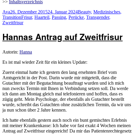
>>
Inhaltsverzeichnis
Autor
Veröffentlicht
Kategorien
Ava
26. Dezember 2015
24. Januar 2024
Beauty
,
Medizinisches
,
am
Schlagwörter
Transition
Frisur
,
Haarteil
,
Passing
,
Perücke
,
Transgender
,
Zweitfrisur
Hannas Antrag auf Zweitfrisur
Autorin:
Hanna
Es ist mal wieder Zeit für ein kleines Update:
Zuerst einmal hatte ich gestern den lang ersehnten Brief vom
Amtsgericht in der Post. Darin wurde mir mitgeteilt, dass die
Gutachter mit der Begutachtung beauftragt wurden und ich mich
nun zwecks Termin mit Ihnen in Verbindung setzen soll. Da werde
ich dann am Montag gleich mal telefonieren und hoffen, dass es
zügig geht. Mein Psychologe, der ebenfalls als Gutachter bestellt
wurde, schreibt das Gutachten ohne zusätzlichen Termin, da wir uns
ja nun schon über 2 Jahre kennen.
Ich hatte ebenfalls gestern auch noch ein bunt gemischtes Erlebnis
mit meiner Krankenkasse: Ich habe vor fast exakt 4 Wochen meinen
Antrag auf Zweitfrisur eingereicht! Da mir das Patientenrechtegesetz