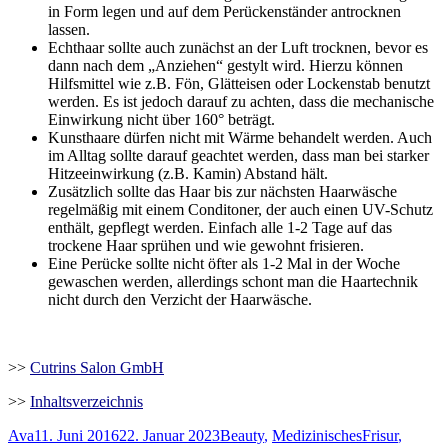
in Form legen und auf dem Perückenständer antrocknen
lassen.
Echthaar sollte auch zunächst an der Luft trocknen, bevor es
dann nach dem „Anziehen“ gestylt wird. Hierzu können
Hilfsmittel wie z.B. Fön, Glätteisen oder Lockenstab benutzt
werden. Es ist jedoch darauf zu achten, dass die mechanische
Einwirkung nicht über 160° beträgt.
Kunsthaare dürfen nicht mit Wärme behandelt werden. Auch
im Alltag sollte darauf geachtet werden, dass man bei starker
Hitzeeinwirkung (z.B. Kamin) Abstand hält.
Zusätzlich sollte das Haar bis zur nächsten Haarwäsche
regelmäßig mit einem Conditoner, der auch einen UV-Schutz
enthält, gepflegt werden. Einfach alle 1-2 Tage auf das
trockene Haar sprühen und wie gewohnt frisieren.
Eine Perücke sollte nicht öfter als 1-2 Mal in der Woche
gewaschen werden, allerdings schont man die Haartechnik
nicht durch den Verzicht der Haarwäsche.
>>
Cutrins Salon GmbH
>>
Inhaltsverzeichnis
Autor
Veröffentlicht
Kategorien
Schlagwörter
Ava
11. Juni 2016
22. Januar 2023
Beauty
,
Medizinisches
Frisur
,