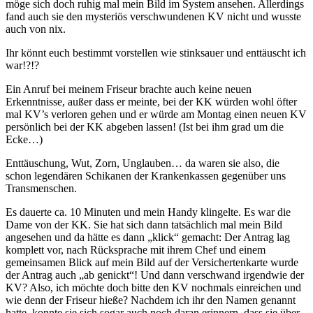
möge sich doch ruhig mal mein Bild im System ansehen. Allerdings
fand auch sie den mysteriös verschwundenen KV nicht und wusste
auch von nix.
Ihr könnt euch bestimmt vorstellen wie stinksauer und enttäuscht ich
war!?!?
Ein Anruf bei meinem Friseur brachte auch keine neuen
Erkenntnisse, außer dass er meinte, bei der KK würden wohl öfter
mal KV’s verloren gehen und er würde am Montag einen neuen KV
persönlich bei der KK abgeben lassen! (Ist bei ihm grad um die
Ecke…)
Enttäuschung, Wut, Zorn, Unglauben… da waren sie also, die
schon legendären Schikanen der Krankenkassen gegenüber uns
Transmenschen.
Es dauerte ca. 10 Minuten und mein Handy klingelte. Es war die
Dame von der KK. Sie hat sich dann tatsächlich mal mein Bild
angesehen und da hätte es dann „klick“ gemacht: Der Antrag lag
komplett vor, nach Rücksprache mit ihrem Chef und einem
gemeinsamen Blick auf mein Bild auf der Versichertenkarte wurde
der Antrag auch „ab genickt“! Und dann verschwand irgendwie der
KV? Also, ich möchte doch bitte den KV nochmals einreichen und
wie denn der Friseur hieße? Nachdem ich ihr den Namen genannt
hatte, konnte sie sich sogar auch noch daran erinnern, dass sie über