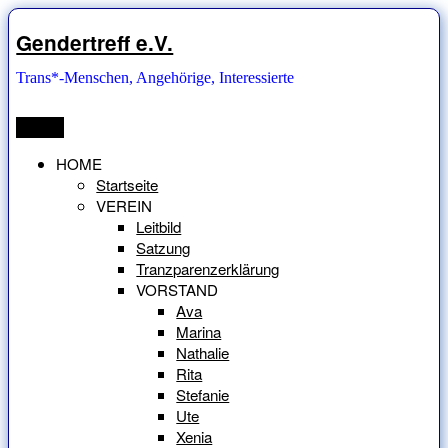
Zum
Inhalt
Gendertreff e.V.
springen
Trans*-Menschen, Angehörige, Interessierte
Menü
HOME
Startseite
VEREIN
Leitbild
Satzung
Tranzparenzerklärung
VORSTAND
Ava
Marina
Nathalie
Rita
Stefanie
Ute
Xenia