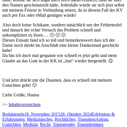
den Namen geschmunzelt hätte. Jedenfalls würde sie sich jetzt selbst
mit meinem Friseur in Verbindung setzen, da in diesem Fall der KV
auch per Fax oder eMail genügen würde!
Also doch keine Schikane, sondern tatsächlich nur der Fehlerteufel
und danach der echte Versuch das Problem schnell und
unkompliziert zu lösen…. 🙂 🙂 🙂
Diesen Einsatz fand ich so toll und bemerkenswert dass ich der
Dame noch direkt im Anschluß eine kleine Dankesmail geschickt
habe!
Da bin ich doch mal gespannt wie schnell es jetzt geht und mein
Glaube an das Gute in der KK ist „fast“ wieder hergestellt. 😉
Und jetzt drückt mir die Daumen, dass es schnell mit meinem
Gutachten geht! 🙂
Liebe Grüße, Hanna
>>
Inhaltsverzeichnis
Autor
Veröffentlicht
Kategorien
Redakteurin
18. November 2015
28. Oktober 2024
Erlebnisse &
am
Schlagwörter
Erfahrungen
,
Medizinisches
,
Rechtliches
,
Transition
Antrag
,
Gutachten
,
Medizin
,
Recht
,
Transgender
,
Transidentitaet
,