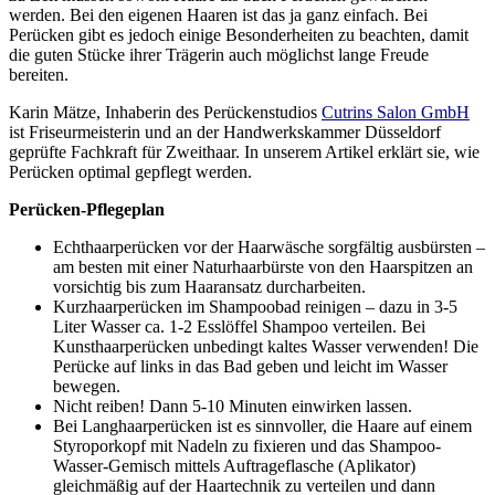
werden. Bei den eigenen Haaren ist das ja ganz einfach. Bei
Perücken gibt es jedoch einige Besonderheiten zu beachten, damit
die guten Stücke ihrer Trägerin auch möglichst lange Freude
bereiten.
Karin Mätze, Inhaberin des Perückenstudios
Cutrins Salon GmbH
ist Friseurmeisterin und an der Handwerkskammer Düsseldorf
geprüfte Fachkraft für Zweithaar. In unserem Artikel erklärt sie, wie
Perücken optimal gepflegt werden.
Perücken-Pflegeplan
Echthaarperücken vor der Haarwäsche sorgfältig ausbürsten –
am besten mit einer Naturhaarbürste von den Haarspitzen an
vorsichtig bis zum Haaransatz durcharbeiten.
Kurzhaarperücken im Shampoobad reinigen – dazu in 3-5
Liter Wasser ca. 1-2 Esslöffel Shampoo verteilen. Bei
Kunsthaarperücken unbedingt kaltes Wasser verwenden! Die
Perücke auf links in das Bad geben und leicht im Wasser
bewegen.
Nicht reiben! Dann 5-10 Minuten einwirken lassen.
Bei Langhaarperücken ist es sinnvoller, die Haare auf einem
Styroporkopf mit Nadeln zu fixieren und das Shampoo-
Wasser-Gemisch mittels Auftrageflasche (Aplikator)
gleichmäßig auf der Haartechnik zu verteilen und dann