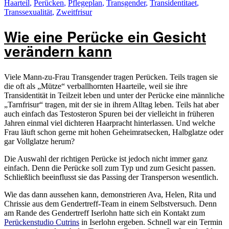
am
Haarteil
,
Perücken
,
Pflegeplan
,
Transgender
,
Transidentitaet
,
Transsexualität
,
Zweitfrisur
Wie eine Perücke ein Gesicht
verändern kann
Viele Mann-zu-Frau Transgender tragen Perücken. Teils tragen sie
die oft als „Mütze“ verballhornten Haarteile, weil sie ihre
Transidentität in Teilzeit leben und unter der Perücke eine männliche
„Tarnfrisur“ tragen, mit der sie in ihrem Alltag leben. Teils hat aber
auch einfach das Testosteron Spuren bei der vielleicht in früheren
Jahren einmal viel dichteren Haarpracht hinterlassen. Und welche
Frau läuft schon gerne mit hohen Geheimratsecken, Halbglatze oder
gar Vollglatze herum?
Die Auswahl der richtigen Perücke ist jedoch nicht immer ganz
einfach. Denn die Perücke soll zum Typ und zum Gesicht passen.
Schließlich beeinflusst sie das Passing der Transperson wesentlich.
Wie das dann aussehen kann, demonstrieren Ava, Helen, Rita und
Chrissie aus dem Gendertreff-Team in einem Selbstversuch. Denn
am Rande des Gendertreff Iserlohn hatte sich ein Kontakt zum
Perückenstudio Cutrins
in Iserlohn ergeben. Schnell war ein Termin