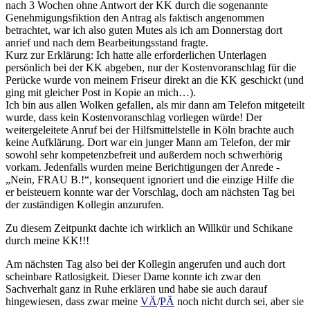
nach 3 Wochen ohne Antwort der KK durch die sogenannte
Genehmigungsfiktion den Antrag als faktisch angenommen
betrachtet, war ich also guten Mutes als ich am Donnerstag dort
anrief und nach dem Bearbeitungsstand fragte.
Kurz zur Erklärung: Ich hatte alle erforderlichen Unterlagen
persönlich bei der KK abgeben, nur der Kostenvoranschlag für die
Perücke wurde von meinem Friseur direkt an die KK geschickt (und
ging mit gleicher Post in Kopie an mich…).
Ich bin aus allen Wolken gefallen, als mir dann am Telefon mitgeteilt
wurde, dass kein Kostenvoranschlag vorliegen würde! Der
weitergeleitete Anruf bei der Hilfsmittelstelle in Köln brachte auch
keine Aufklärung. Dort war ein junger Mann am Telefon, der mir
sowohl sehr kompetenzbefreit und außerdem noch schwerhörig
vorkam. Jedenfalls wurden meine Berichtigungen der Anrede -
„Nein, FRAU B.!“, konsequent ignoriert und die einzige Hilfe die
er beisteuern konnte war der Vorschlag, doch am nächsten Tag bei
der zuständigen Kollegin anzurufen.
Zu diesem Zeitpunkt dachte ich wirklich an Willkür und Schikane
durch meine KK!!!
Am nächsten Tag also bei der Kollegin angerufen und auch dort
scheinbare Ratlosigkeit. Dieser Dame konnte ich zwar den
Sachverhalt ganz in Ruhe erklären und habe sie auch darauf
hingewiesen, dass zwar meine
VÄ
/
PÄ
noch nicht durch sei, aber sie