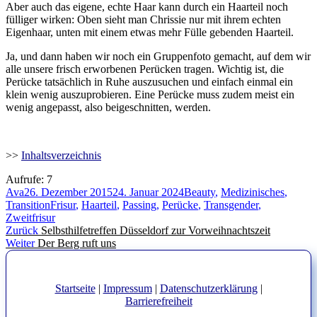
Aber auch das eigene, echte Haar kann durch ein Haarteil noch
fülliger wirken: Oben sieht man Chrissie nur mit ihrem echten
Eigenhaar, unten mit einem etwas mehr Fülle gebenden Haarteil.
Ja, und dann haben wir noch ein Gruppenfoto gemacht, auf dem wir
alle unsere frisch erworbenen Perücken tragen. Wichtig ist, die
Perücke tatsächlich in Ruhe auszusuchen und einfach einmal ein
klein wenig auszuprobieren. Eine Perücke muss zudem meist ein
wenig angepasst, also beigeschnitten, werden.
>>
Inhaltsverzeichnis
Aufrufe:
7
Autor
Veröffentlicht
Kategorien
Ava
26. Dezember 2015
24. Januar 2024
Beauty
,
Medizinisches
,
am
Schlagwörter
Transition
Frisur
,
Haarteil
,
Passing
,
Perücke
,
Transgender
,
Zweitfrisur
Beitragsnavigation
Vorheriger
Zurück
Selbsthilfetreffen Düsseldorf zur Vorweihnachtszeit
Nächster
Beitrag:
Weiter
Der Berg ruft uns
Beitrag:
Startseite
|
Impressum
|
Datenschutzerklärung
|
Barrierefreiheit