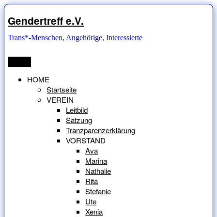
Zum
Inhalt
Gendertreff e.V.
springen
Trans*-Menschen, Angehörige, Interessierte
Menü
HOME
Startseite
VEREIN
Leitbild
Satzung
Tranzparenzerklärung
VORSTAND
Ava
Marina
Nathalie
Rita
Stefanie
Ute
Xenia