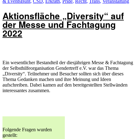
Schlagwörter
am
& Events
Bunt
,
CSD
,
Erkrath
,
Pride
,
Recht
,
Trans
,
Veranstaltung
Aktionsfläche „Diversity“ auf
der Messe und Fachtagung
2022
Ein wesentlicher Bestandteil der diesjährigen Messe & Fachtagung
der Selbsthilfeorganisation Gendertreff e.V. war das Thema
„Diversity“. Teilnehmer und Besucher sollten sich über dieses
Thema Gedanken machen und ihre Meinung und Ideen
aufschreiben. Dabei kamen auf den bereitgestellten Stellwänden
interessantes zusammen.
Folgende Fragen wurden
gestellt: