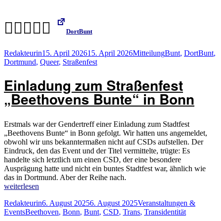
🧑🏾‍❤️‍🧑🏻
DortBunt
Autor
Veröffentlicht
Kategorien
Schlagwörter
Redakteurin
15. April 2026
15. April 2026
Mitteilung
Bunt
,
DortBunt
,
am
Dortmund
,
Queer
,
Straßenfest
Einladung zum Straßenfest
„Beethovens Bunte“ in Bonn
Erstmals war der Gendertreff einer Einladung zum Stadtfest
„Beethovens Bunte“ in Bonn gefolgt. Wir hatten uns angemeldet,
obwohl wir uns bekanntermaßen nicht auf CSDs aufstellen. Der
Eindruck, den das Event und der Titel vermittelte, trügte: Es
handelte sich letztlich um einen CSD, der eine besondere
Ausprägung hatte und nicht ein buntes Stadtfest war, ähnlich wie
das in Dortmund. Aber der Reihe nach.
„Einladung
weiterlesen
zum
Autor
Veröffentlicht
Kategorien
Redakteurin
6. August 2025
6. August 2025
Veranstaltungen &
Straßenfest
Schlagwörter
am
Events
Beethoven
,
Bonn
,
Bunt
,
CSD
,
Trans
,
Transidentität
„Beethovens