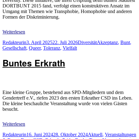
Diversity. Diese Initiative, die ihren Ursprung beim bunten Stadtfest
DORTBUNT 2015 fand, verfolgt einen konstruktiven Ansatz im
Umgang mit Themen wie Transphobie, Homophobie und anderen
Formen der Diskriminierung.
Weiterlesen
Autor
Veröffentlicht
Kategorien
Schlagwörter
Redakteurin
3. April 2025
22. Juli 2026
Diversität
Akzeptanz
,
Bunt
,
am
Gesellschaft
,
Queer
,
Toleranz
,
Vielfalt
Buntes Erkrath
Eine kleine Gruppe, bestehend aus SPD-Mitgliedern und dem
Gendertreff e.V., riefen 2023 den ersten Erkrather CSD ins Leben.
Die kleine beschauliche Veranstaltung wurde von vielen Gästen
besucht.
Weiterlesen
Autor
Veröffentlicht
Kategorien
Redakteurin
16. Juni 2024
28. Oktober 2024
Aktuell
,
Veranstaltungen