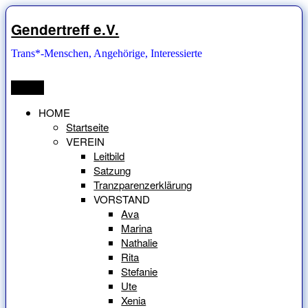
Zum
Inhalt
Gendertreff e.V.
springen
Trans*-Menschen, Angehörige, Interessierte
Menü
HOME
Startseite
VEREIN
Leitbild
Satzung
Tranzparenzerklärung
VORSTAND
Ava
Marina
Nathalie
Rita
Stefanie
Ute
Xenia