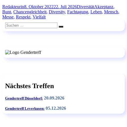
Autor
Veröffentlicht
Kategorien
Schlagwörter
Redakteurin
8. Oktober 2022
22. Juli 2026
Diversität
Akzeptanz
,
am
Bunt
,
Chancengleichheit
,
Diversity
,
Fachtagung
,
Leben
,
Mensch
,
Messe
,
Respekt
,
Vielfalt
Suchen
Suchen
nach:
Nächstes Treffen
20.09.2026
Gendertreff Düsseldorf:
05.12.2026
Gendertreff Leverkusen: