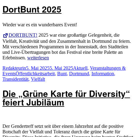
Bunte“
DortBunt 2025
in
Bonn“
Wieder war es ein wunderbares Event!
DORTBUNT!
2025 war eine großartige Gelegenheit, die
Vielfalt, Kreativität und den Zusammenhalt in Dortmund zu feiern.
Mit verschiedenen Programmen in der Innenstadt, den Stadtteilen
und Live-Übertragungen bot das Festival eine breite Palette an
„DortBunt
Erlebnissen.
weiterlesen
2025“
Autor
Veröffentlicht
Kategorien
Redakteurin
5. Mai 2025
5. Mai 2025
Aktuell
,
Veranstaltungen &
Schlagwörter
am
Events
Öffentlichkeitsarbeit
,
Bunt
,
Dortmund
,
Information
,
Transidentität
,
Vielfalt
Die „Grüne Karte für Diversity“
feiert Jubiläum
Der Gendertreff setzt seit über einem Jahrzehnt auf die positive
Botschaft der Vielfalt und Toleranz durch die grüne Karte für