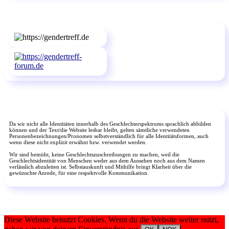
Da wir nicht alle Identitäten innerhalb des Geschlechterspektrums sprachlich abbilden
können und der Text/die Website lesbar bleibt, gelten sämtliche verwendeten
Personenbezeichnungen/Pronomen selbstverständlich für alle Identitätsformen, auch
wenn diese nicht explizit erwähnt bzw. verwendet werden.
Wir sind bemüht, keine Geschlechtszuschreibungen zu machen, weil die
Geschlechtsidentität von Menschen weder aus dem Aussehen noch aus dem Namen
verlässlich abzuleiten ist. Selbstauskunft und Mithilfe bringt Klarheit über die
gewünschte Anrede, für eine respektvolle Kommunikation.
Diese Website benutzt Cookies. Wenn du die Website weiter nutzt,