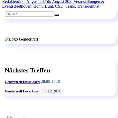
Autor
Veröffentlicht
Kategorien
Redakteurin
6. August 2025
6. August 2025
Veranstaltungen &
Straßenfest
Schlagwörter
am
Events
Beethoven
,
Bonn
,
Bunt
,
CSD
,
Trans
,
Transidentität
„Beethovens
Bunte“
Suchen
in
Suchen
nach:
Bonn“
Nächstes Treffen
20.09.2026
Gendertreff Düsseldorf:
05.12.2026
Gendertreff Leverkusen: