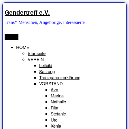
Zum
Inhalt
Gendertreff e.V.
springen
Trans*-Menschen, Angehörige, Interessierte
Menü
HOME
Startseite
VEREIN
Leitbild
Satzung
Tranzparenzerklärung
VORSTAND
Ava
Marina
Nathalie
Rita
Stefanie
Ute
Xenia