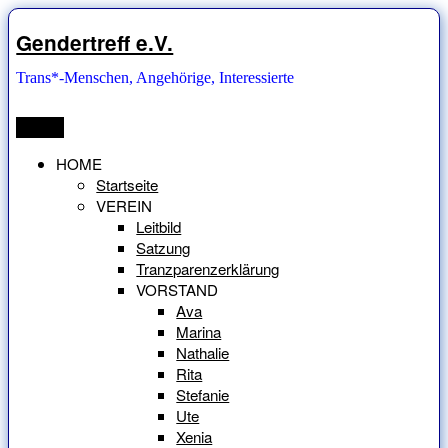
Zum
Inhalt
Gendertreff e.V.
springen
Trans*-Menschen, Angehörige, Interessierte
Menü
HOME
Startseite
VEREIN
Leitbild
Satzung
Tranzparenzerklärung
VORSTAND
Ava
Marina
Nathalie
Rita
Stefanie
Ute
Xenia