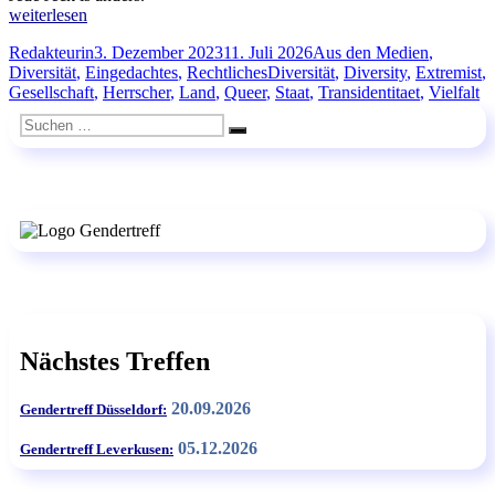
„Menschen
weiterlesen
wie
Autor
Veröffentlicht
Kategorien
Redakteurin
3. Dezember 2023
11. Juli 2026
Aus den Medien
,
du
am
Schlagwörter
Diversität
,
Eingedachtes
,
Rechtliches
Diversität
,
Diversity
,
Extremist
,
und
Gesellschaft
,
Herrscher
,
Land
,
Queer
,
Staat
,
Transidentitaet
,
Vielfalt
ich“
Suchen
Suchen
nach:
Nächstes Treffen
20.09.2026
Gendertreff Düsseldorf:
05.12.2026
Gendertreff Leverkusen: