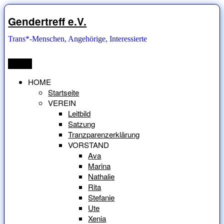
Zum
Inhalt
Gendertreff e.V.
springen
Trans*-Menschen, Angehörige, Interessierte
Menü
HOME
Startseite
VEREIN
Leitbild
Satzung
Tranzparenzerklärung
VORSTAND
Ava
Marina
Nathalie
Rita
Stefanie
Ute
Xenia