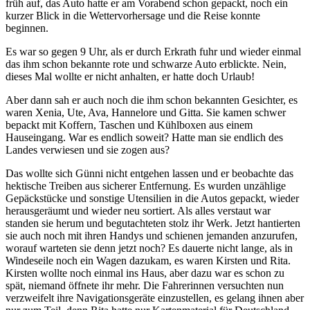
früh auf, das Auto hatte er am Vorabend schon gepackt, noch ein
kurzer Blick in die Wettervorhersage und die Reise konnte
beginnen.
Es war so gegen 9 Uhr, als er durch Erkrath fuhr und wieder einmal
das ihm schon bekannte rote und schwarze Auto erblickte. Nein,
dieses Mal wollte er nicht anhalten, er hatte doch Urlaub!
Aber dann sah er auch noch die ihm schon bekannten Gesichter, es
waren Xenia, Ute, Ava, Hannelore und Gitta. Sie kamen schwer
bepackt mit Koffern, Taschen und Kühlboxen aus einem
Hauseingang. War es endlich soweit? Hatte man sie endlich des
Landes verwiesen und sie zogen aus?
Das wollte sich Günni nicht entgehen lassen und er beobachte das
hektische Treiben aus sicherer Entfernung. Es wurden unzählige
Gepäckstücke und sonstige Utensilien in die Autos gepackt, wieder
herausgeräumt und wieder neu sortiert. Als alles verstaut war
standen sie herum und begutachteten stolz ihr Werk. Jetzt hantierten
sie auch noch mit ihren Handys und schienen jemanden anzurufen,
worauf warteten sie denn jetzt noch? Es dauerte nicht lange, als in
Windeseile noch ein Wagen dazukam, es waren Kirsten und Rita.
Kirsten wollte noch einmal ins Haus, aber dazu war es schon zu
spät, niemand öffnete ihr mehr. Die Fahrerinnen versuchten nun
verzweifelt ihre Navigationsgeräte einzustellen, es gelang ihnen aber