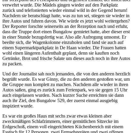
verwehrt wurde. Die Mädels gingen wieder auf den Parkplatz
zurück und telefonierten wieder einmal wild in der Gegend herum!
Nachdem sie beratschlagt hatte, was zu tun sei, stiegen sie wieder in
ihre Autos und fuhren davon. Wie würde es jetzt wohl weitergehen?
Der Reporter forschte seinerseits an der Rezeption nach und erfuhr,
dass die Truppe dort einen Bungalow gemietet hatte, aber dieser erst
in einer Stunde bezugsfertig war. Also alle Aufregung umsonst. Er
beeilte sich, die Wagenkolonne einzuholen und fand sie auch auf
einem Supermarktparkplatz in De Haan wieder. Die Frauen hatten
wohl einen längeren Aufenthalt geplant, denn sie kauften noch
Getränke, Brot und frische Salate um dieses auch noch in ihre Autos
zu packen.
Und der Journalist sah noch jemanden, die von den anderen herzlich
begrüßt wurde. Es war Ginny, die zu den anderen gestoßen war, um
die Gruppe nun komplett zu machen. Nachdem alle wieder in ihren
Autos saßen, ging es zurück zum Ferienpark, wo sie gegen 15 Uhr
auch eingelassen wurden. Nach kurzer Suche erreichten sie dann
auch ihr Ziel, den Bungalow 529, der zuerst einmal ausgiebig
inspiziert wurde.
Es war ein großes Haus mit sechs zwar etwas kleinen aber
zweckmäßigen Schlafzimmern, einer gemütlichen Sitzecke im
Erdgeschoß, einem voll eingerichteten Küchenbereich mit einem
Esstisch für 12 Personen, zwei Fernsehgeräten und zwei offenen