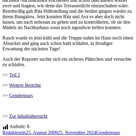
nächsten Nachbarinnen erschienen und schon bald kamen wieder
zwei und fragten, wie denn das Terrassenlicht einzuschalten wäre.
Bereitwillig gab Rita Hilfestellung und die beiden gingen wieder zu
ihrem Bungalow. Jetzt konnten Rita und Ava es aber doch nicht
lassen, um nach nebenan zu gehen und zu kontrollieren, ob sie den
Mädels im Nachbarhaus sonst noch irgendwie helfen konnten.
Rasch wurde es jetzt kühl und die Truppe nahm im Haus noch einen
Absacker und ging auch schon bald schlafen, in freudiger
Erwartung der nächsten Tage!
Auch der Reporter suchte sich ein sicheres Plätzchen und versuchte
zu schlafen.
>>
Teil 2
>>
Weitere Berichte
>>
Gendertours
>>
Zur Inhaltsübersicht
Aufrufe:
8
Autor
Veröffentlicht
Kategorien
Schlagw
Redakteurin
25. August 2009
25. November 2024
Gendertours