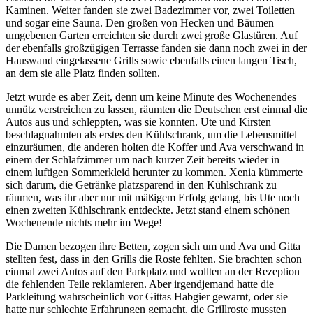
Kaminen. Weiter fanden sie zwei Badezimmer vor, zwei Toiletten
und sogar eine Sauna. Den großen von Hecken und Bäumen
umgebenen Garten erreichten sie durch zwei große Glastüren. Auf
der ebenfalls großzügigen Terrasse fanden sie dann noch zwei in der
Hauswand eingelassene Grills sowie ebenfalls einen langen Tisch,
an dem sie alle Platz finden sollten.
Jetzt wurde es aber Zeit, denn um keine Minute des Wochenendes
unnütz verstreichen zu lassen, räumten die Deutschen erst einmal die
Autos aus und schleppten, was sie konnten. Ute und Kirsten
beschlagnahmten als erstes den Kühlschrank, um die Lebensmittel
einzuräumen, die anderen holten die Koffer und Ava verschwand in
einem der Schlafzimmer um nach kurzer Zeit bereits wieder in
einem luftigen Sommerkleid herunter zu kommen. Xenia kümmerte
sich darum, die Getränke platzsparend in den Kühlschrank zu
räumen, was ihr aber nur mit mäßigem Erfolg gelang, bis Ute noch
einen zweiten Kühlschrank entdeckte. Jetzt stand einem schönen
Wochenende nichts mehr im Wege!
Die Damen bezogen ihre Betten, zogen sich um und Ava und Gitta
stellten fest, dass in den Grills die Roste fehlten. Sie brachten schon
einmal zwei Autos auf den Parkplatz und wollten an der Rezeption
die fehlenden Teile reklamieren. Aber irgendjemand hatte die
Parkleitung wahrscheinlich vor Gittas Habgier gewarnt, oder sie
hatte nur schlechte Erfahrungen gemacht, die Grillroste mussten