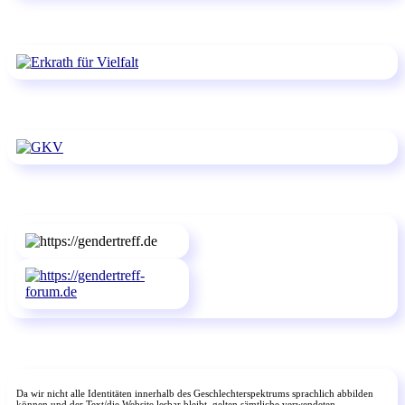
Da wir nicht alle Identitäten innerhalb des Geschlechterspektrums sprachlich abbilden
können und der Text/die Website lesbar bleibt, gelten sämtliche verwendeten