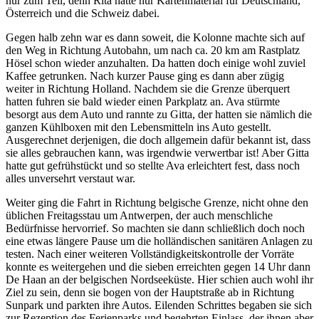
nur zum Teil, denn Rita hatte nur Kartenmaterial für Deutschland,
Österreich und die Schweiz dabei.
Gegen halb zehn war es dann soweit, die Kolonne machte sich auf
den Weg in Richtung Autobahn, um nach ca. 20 km am Rastplatz
Hösel schon wieder anzuhalten. Da hatten doch einige wohl zuviel
Kaffee getrunken. Nach kurzer Pause ging es dann aber zügig
weiter in Richtung Holland. Nachdem sie die Grenze überquert
hatten fuhren sie bald wieder einen Parkplatz an. Ava stürmte
besorgt aus dem Auto und rannte zu Gitta, der hatten sie nämlich die
ganzen Kühlboxen mit den Lebensmitteln ins Auto gestellt.
Ausgerechnet derjenigen, die doch allgemein dafür bekannt ist, dass
sie alles gebrauchen kann, was irgendwie verwertbar ist! Aber Gitta
hatte gut gefrühstückt und so stellte Ava erleichtert fest, dass noch
alles unversehrt verstaut war.
Weiter ging die Fahrt in Richtung belgische Grenze, nicht ohne den
üblichen Freitagsstau um Antwerpen, der auch menschliche
Bedürfnisse hervorrief. So machten sie dann schließlich doch noch
eine etwas längere Pause um die holländischen sanitären Anlagen zu
testen. Nach einer weiteren Vollständigkeitskontrolle der Vorräte
konnte es weitergehen und die sieben erreichten gegen 14 Uhr dann
De Haan an der belgischen Nordseeküste. Hier schien auch wohl ihr
Ziel zu sein, denn sie bogen von der Hauptstraße ab in Richtung
Sunpark und parkten ihre Autos. Eilenden Schrittes begaben sie sich
zur Rezeption des Ferienparks und begehrten Einlass, der ihnen aber