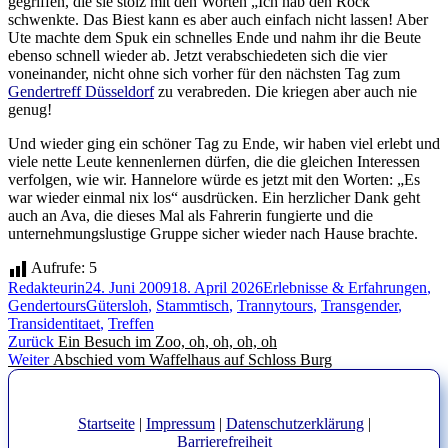
gegriffen, die sie stolz mit den Worten „Ich hab den Rock“
schwenkte. Das Biest kann es aber auch einfach nicht lassen! Aber
Ute machte dem Spuk ein schnelles Ende und nahm ihr die Beute
ebenso schnell wieder ab. Jetzt verabschiedeten sich die vier
voneinander, nicht ohne sich vorher für den nächsten Tag zum
Gendertreff Düsseldorf
zu verabreden. Die kriegen aber auch nie
genug!
Und wieder ging ein schöner Tag zu Ende, wir haben viel erlebt und
viele nette Leute kennenlernen dürfen, die die gleichen Interessen
verfolgen, wie wir. Hannelore würde es jetzt mit den Worten: „Es
war wieder einmal nix los“ ausdrücken. Ein herzlicher Dank geht
auch an Ava, die dieses Mal als Fahrerin fungierte und die
unternehmungslustige Gruppe sicher wieder nach Hause brachte.
Aufrufe:
5
Autor
Veröffentlicht
Kategorien
Redakteurin
24. Juni 2009
18. April 2026
Erlebnisse & Erfahrungen
,
am
Schlagwörter
Gendertours
Gütersloh
,
Stammtisch
,
Trannytours
,
Transgender
,
Transidentitaet
,
Treffen
Beitragsnavigation
Vorheriger
Zurück
Ein Besuch im Zoo, oh, oh, oh, oh
Nächster
Beitrag:
Weiter
Abschied vom Waffelhaus auf Schloss Burg
Beitrag:
Startseite
|
Impressum
|
Datenschutzerklärung
|
Barrierefreiheit