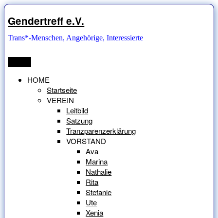
Zum
Inhalt
Gendertreff e.V.
springen
Trans*-Menschen, Angehörige, Interessierte
Menü
HOME
Startseite
VEREIN
Leitbild
Satzung
Tranzparenzerklärung
VORSTAND
Ava
Marina
Nathalie
Rita
Stefanie
Ute
Xenia