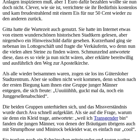
Anlagen inspizieren muß, aber 1 Euro dafür bezahlen wollte sie nun
doch nicht. Clever, wie sie ist, verrichtete sie ihr Bedürfnis kostenlos
und kam freudestrahlend mit einem Eis für nur 50 Cent wieder zu
den anderen zurück.
Gitta hatte die Wartezeit auch genutzt. Sie hatte im Internet etwas
von einem wunderschönen historischen Stadtkern gelesen, aber
nirgendwo ein Hinweisschild dafür gesehen. Kurzerhand ging sie
nebenan ins Lottogeschäft und fragte die Verkäuferin, wo denn nun
die vielen alten Steine zu finden wären. Schmunzelnd antwortete
diese, dass es so viele ja nun nicht wären, aber erklärte bereitwillig
und ausführlich den Weg zur Apostelkirche.
Als alle wieder beisammen waren, zogen sie los ins Gütersloher
Stadtzentrum. Aber sie sollten nicht weit kommen, denn schon nach
der ersten Biegung kam ihnen eine Gruppe junger Männer
entgegen, die sich freute: „Uuuiiiihhh, guckt mal da, noch ein
Junggesellenabschied“.
Die beiden Gruppen unterhielten sich, und das Missverständnis
wurde durch Ava schnell aufgeklärt. Als sie auf die Frage, warum
sie denn ein Kleid trage, antwortete: „weil ich
Transgender
bin“
fanden die jungen Männer, von denen der Bräutigam übrigens auch
mit Strumpfhose und Minirock bekleidet war, es einfach nur „cool“.
Sie tranken noch ein Schnäpschen miteinander und zogen weiter,