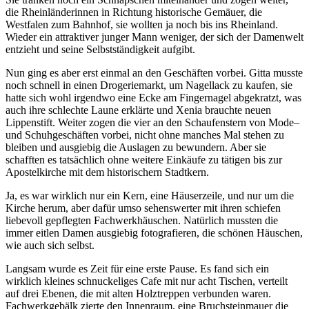
die Rheinländerinnen in Richtung historische Gemäuer, die
Westfalen zum Bahnhof, sie wollten ja noch bis ins Rheinland.
Wieder ein attraktiver junger Mann weniger, der sich der Damenwelt
entzieht und seine Selbstständigkeit aufgibt.
Nun ging es aber erst einmal an den Geschäften vorbei. Gitta musste
noch schnell in einen Drogeriemarkt, um Nagellack zu kaufen, sie
hatte sich wohl irgendwo eine Ecke am Fingernagel abgekratzt, was
auch ihre schlechte Laune erklärte und Xenia brauchte neuen
Lippenstift. Weiter zogen die vier an den Schaufenstern von Mode–
und Schuhgeschäften vorbei, nicht ohne manches Mal stehen zu
bleiben und ausgiebig die Auslagen zu bewundern. Aber sie
schafften es tatsächlich ohne weitere Einkäufe zu tätigen bis zur
Apostelkirche mit dem historischern Stadtkern.
Ja, es war wirklich nur ein Kern, eine Häuserzeile, und nur um die
Kirche herum, aber dafür umso sehenswerter mit ihren schiefen
liebevoll gepflegten Fachwerkhäuschen. Natürlich mussten die
immer eitlen Damen ausgiebig fotografieren, die schönen Häuschen,
wie auch sich selbst.
Langsam wurde es Zeit für eine erste Pause. Es fand sich ein
wirklich kleines schnuckeliges Cafe mit nur acht Tischen, verteilt
auf drei Ebenen, die mit alten Holztreppen verbunden waren.
Fachwerkgebälk zierte den Innenraum, eine Bruchsteinmauer die