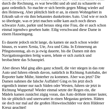
durch die Rechnung, es war bewölkt und ab und zu schauerte es
ganz ordentlich. So machte er sich bereits gegen Mittag wieder auf
den Heimweg. Aber plötzlich hielt er an, in einem Wohngebiet in
Erkrath sah er ein ihm bekanntes dunkelrotes Auto. Und wie er noch
so überlegte, was er jetzt machen sollte kam auch noch dieses
schwarze Auto, parkte und heraus stieg eine Frau, die er auch schon
einmal irgendwo gesehen hatte. Eilig verschwand diese Dame in
einem Hauseingang.
Es dauerte jedoch nicht lange, da kamen sie auch schon wieder
hinaus, es waren Xenia, Ute, Ava und Gitta. In Erinnerung an
Pfingstsonntag, als es ja ewig dauerte, bis die Damen mit den
Navigationsgeräten fertig waren, lehnte er sich zurück und
beobachtete das Schauspiel.
Aber dieses Mal ging alles ganz schnell, die vier stiegen in das rote
Auto und fuhren eilends davon, natürlich in Richtung Autobahn, der
Reporter hatte Mühe, hinterher zu kommen. Aber was jetzt? Die
Damen nahmen die falsche Auffahrt! Ging es bis jetzt doch
eigentlich immer nur nach Süden oder Westen, fuhren sie jetzt in
Richtung Wuppertal! Wieder einmal setzte der Regen ein, die
Mädels kamen zunächst zügig voran, das Auto dröhnte immer lauter,
bis sie plötzlich und unerwartet in einen Megastau gerieten. Hätten
sie doch nur mal auf die großen Hinweisschilder vor dem Hildener
Kreuz geachtet!