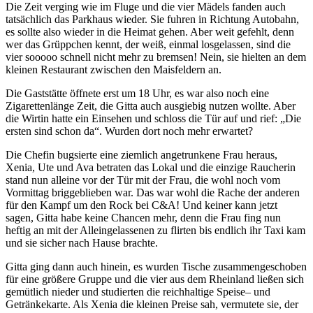
Die Zeit verging wie im Fluge und die vier Mädels fanden auch
tatsächlich das Parkhaus wieder. Sie fuhren in Richtung Autobahn,
es sollte also wieder in die Heimat gehen. Aber weit gefehlt, denn
wer das Grüppchen kennt, der weiß, einmal losgelassen, sind die
vier sooooo schnell nicht mehr zu bremsen! Nein, sie hielten an dem
kleinen Restaurant zwischen den Maisfeldern an.
Die Gaststätte öffnete erst um 18 Uhr, es war also noch eine
Zigarettenlänge Zeit, die Gitta auch ausgiebig nutzen wollte. Aber
die Wirtin hatte ein Einsehen und schloss die Tür auf und rief: „Die
ersten sind schon da“. Wurden dort noch mehr erwartet?
Die Chefin bugsierte eine ziemlich angetrunkene Frau heraus,
Xenia, Ute und Ava betraten das Lokal und die einzige Raucherin
stand nun alleine vor der Tür mit der Frau, die wohl noch vom
Vormittag briggeblieben war. Das war wohl die Rache der anderen
für den Kampf um den Rock bei C&A! Und keiner kann jetzt
sagen, Gitta habe keine Chancen mehr, denn die Frau fing nun
heftig an mit der Alleingelassenen zu flirten bis endlich ihr Taxi kam
und sie sicher nach Hause brachte.
Gitta ging dann auch hinein, es wurden Tische zusammengeschoben
für eine größere Gruppe und die vier aus dem Rheinland ließen sich
gemütlich nieder und studierten die reichhaltige Speise– und
Getränkekarte. Als Xenia die kleinen Preise sah, vermutete sie, der