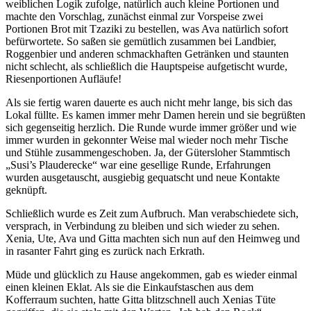
weiblichen Logik zufolge, natürlich auch kleine Portionen und
machte den Vorschlag, zunächst einmal zur Vorspeise zwei
Portionen Brot mit Tzaziki zu bestellen, was Ava natürlich sofort
befürwortete. So saßen sie gemütlich zusammen bei Landbier,
Roggenbier und anderen schmackhaften Getränken und staunten
nicht schlecht, als schließlich die Hauptspeise aufgetischt wurde,
Riesenportionen Aufläufe!
Als sie fertig waren dauerte es auch nicht mehr lange, bis sich das
Lokal füllte. Es kamen immer mehr Damen herein und sie begrüßten
sich gegenseitig herzlich. Die Runde wurde immer größer und wie
immer wurden in gekonnter Weise mal wieder noch mehr Tische
und Stühle zusammengeschoben. Ja, der Gütersloher Stammtisch
„Susi’s Plauderecke“ war eine gesellige Runde, Erfahrungen
wurden ausgetauscht, ausgiebig gequatscht und neue Kontakte
geknüpft.
Schließlich wurde es Zeit zum Aufbruch. Man verabschiedete sich,
versprach, in Verbindung zu bleiben und sich wieder zu sehen.
Xenia, Ute, Ava und Gitta machten sich nun auf den Heimweg und
in rasanter Fahrt ging es zurück nach Erkrath.
Müde und glücklich zu Hause angekommen, gab es wieder einmal
einen kleinen Eklat. Als sie die Einkaufstaschen aus dem
Kofferraum suchten, hatte Gitta blitzschnell auch Xenias Tüte