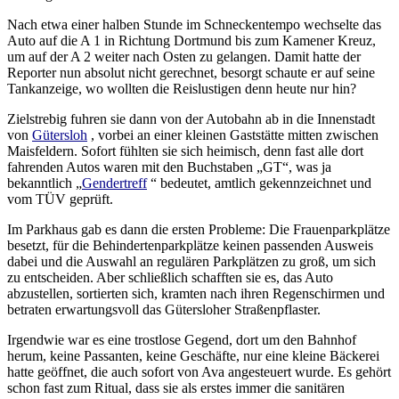
Nach etwa einer halben Stunde im Schneckentempo wechselte das
Auto auf die A 1 in Richtung Dortmund bis zum Kamener Kreuz,
um auf der A 2 weiter nach Osten zu gelangen. Damit hatte der
Reporter nun absolut nicht gerechnet, besorgt schaute er auf seine
Tankanzeige, wo wollten die Reislustigen denn heute nur hin?
Zielstrebig fuhren sie dann von der Autobahn ab in die Innenstadt
von
Gütersloh
, vorbei an einer kleinen Gaststätte mitten zwischen
Maisfeldern. Sofort fühlten sie sich heimisch, denn fast alle dort
fahrenden Autos waren mit den Buchstaben „GT“, was ja
bekanntlich „
Gendertreff
“ bedeutet, amtlich gekennzeichnet und
vom TÜV geprüft.
Im Parkhaus gab es dann die ersten Probleme: Die Frauenparkplätze
besetzt, für die Behindertenparkplätze keinen passenden Ausweis
dabei und die Auswahl an regulären Parkplätzen zu groß, um sich
zu entscheiden. Aber schließlich schafften sie es, das Auto
abzustellen, sortierten sich, kramten nach ihren Regenschirmen und
betraten erwartungsvoll das Gütersloher Straßenpflaster.
Irgendwie war es eine trostlose Gegend, dort um den Bahnhof
herum, keine Passanten, keine Geschäfte, nur eine kleine Bäckerei
hatte geöffnet, die auch sofort von Ava angesteuert wurde. Es gehört
schon fast zum Ritual, dass sie als erstes immer die sanitären