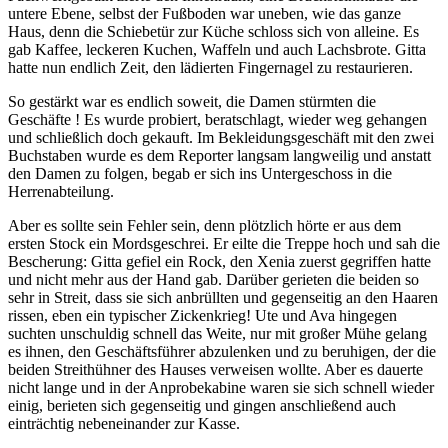
untere Ebene, selbst der Fußboden war uneben, wie das ganze
Haus, denn die Schiebetür zur Küche schloss sich von alleine. Es
gab Kaffee, leckeren Kuchen, Waffeln und auch Lachsbrote. Gitta
hatte nun endlich Zeit, den lädierten Fingernagel zu restaurieren.
So gestärkt war es endlich soweit, die Damen stürmten die
Geschäfte ! Es wurde probiert, beratschlagt, wieder weg gehangen
und schließlich doch gekauft. Im Bekleidungsgeschäft mit den zwei
Buchstaben wurde es dem Reporter langsam langweilig und anstatt
den Damen zu folgen, begab er sich ins Untergeschoss in die
Herrenabteilung.
Aber es sollte sein Fehler sein, denn plötzlich hörte er aus dem
ersten Stock ein Mordsgeschrei. Er eilte die Treppe hoch und sah die
Bescherung: Gitta gefiel ein Rock, den Xenia zuerst gegriffen hatte
und nicht mehr aus der Hand gab. Darüber gerieten die beiden so
sehr in Streit, dass sie sich anbrüllten und gegenseitig an den Haaren
rissen, eben ein typischer Zickenkrieg! Ute und Ava hingegen
suchten unschuldig schnell das Weite, nur mit großer Mühe gelang
es ihnen, den Geschäftsführer abzulenken und zu beruhigen, der die
beiden Streithühner des Hauses verweisen wollte. Aber es dauerte
nicht lange und in der Anprobekabine waren sie sich schnell wieder
einig, berieten sich gegenseitig und gingen anschließend auch
einträchtig nebeneinander zur Kasse.