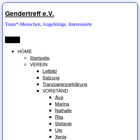
Zum
Inhalt
Gendertreff e.V.
springen
Trans*-Menschen, Angehörige, Interessierte
Menü
HOME
Startseite
VEREIN
Leitbild
Satzung
Tranzparenzerklärung
VORSTAND
Ava
Marina
Nathalie
Rita
Stefanie
Ute
Xenia