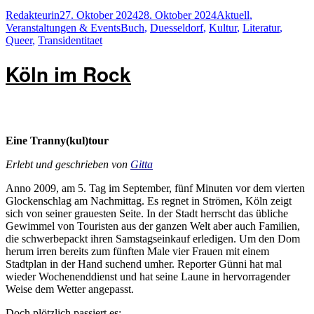
ist
Autor
Veröffentlicht
Kategorien
Redakteurin
27. Oktober 2024
28. Oktober 2024
Aktuell
,
„Netzwerken“
am
Schlagwörter
Veranstaltungen & Events
Buch
,
Duesseldorf
,
Kultur
,
Literatur
,
so
Queer
,
Transidentitaet
wichtig“
Köln im Rock
Eine Tranny(kul)tour
Erlebt und geschrieben von
Gitta
Anno 2009, am 5. Tag im September, fünf Minuten vor dem vierten
Glockenschlag am Nachmittag. Es regnet in Strömen, Köln zeigt
sich von seiner grauesten Seite. In der Stadt herrscht das übliche
Gewimmel von Touristen aus der ganzen Welt aber auch Familien,
die schwerbepackt ihren Samstagseinkauf erledigen. Um den Dom
herum irren bereits zum fünften Male vier Frauen mit einem
Stadtplan in der Hand suchend umher. Reporter Günni hat mal
wieder Wochenenddienst und hat seine Laune in hervorragender
Weise dem Wetter angepasst.
Doch plötzlich passiert es: