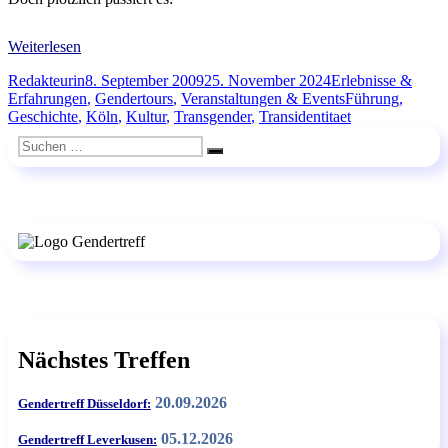
Weiterlesen
Autor
Veröffentlicht
Kategorien
Redakteurin
8. September 2009
25. November 2024
Erlebnisse &
am
Schlagwörter
Erfahrungen
,
Gendertours
,
Veranstaltungen & Events
Führung
,
Geschichte
,
Köln
,
Kultur
,
Transgender
,
Transidentitaet
Suchen
Suchen
nach:
Nächstes Treffen
20.09.2026
Gendertreff Düsseldorf:
05.12.2026
Gendertreff Leverkusen: