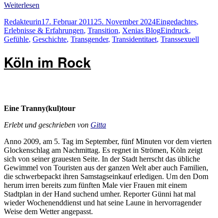
Weiterlesen
Autor
Veröffentlicht
Kategorien
Redakteurin
17. Februar 2011
25. November 2024
Eingedachtes
,
am
Schlagwörter
Erlebnisse & Erfahrungen
,
Transition
,
Xenias Blog
Eindruck
,
Gefühle
,
Geschichte
,
Transgender
,
Transidentitaet
,
Transsexuell
Köln im Rock
Eine Tranny(kul)tour
Erlebt und geschrieben von
Gitta
Anno 2009, am 5. Tag im September, fünf Minuten vor dem vierten
Glockenschlag am Nachmittag. Es regnet in Strömen, Köln zeigt
sich von seiner grauesten Seite. In der Stadt herrscht das übliche
Gewimmel von Touristen aus der ganzen Welt aber auch Familien,
die schwerbepackt ihren Samstagseinkauf erledigen. Um den Dom
herum irren bereits zum fünften Male vier Frauen mit einem
Stadtplan in der Hand suchend umher. Reporter Günni hat mal
wieder Wochenenddienst und hat seine Laune in hervorragender
Weise dem Wetter angepasst.