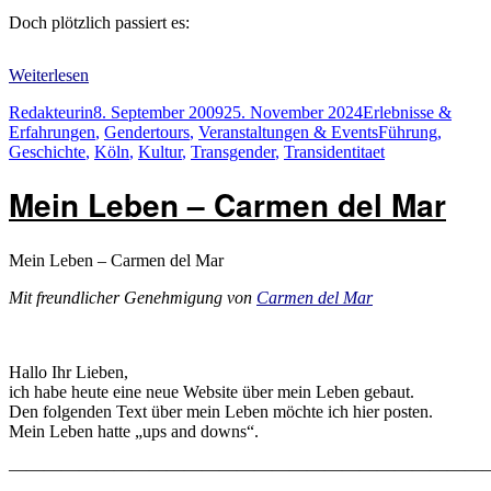
Doch plötzlich passiert es:
Weiterlesen
Autor
Veröffentlicht
Kategorien
Redakteurin
8. September 2009
25. November 2024
Erlebnisse &
am
Schlagwörter
Erfahrungen
,
Gendertours
,
Veranstaltungen & Events
Führung
,
Geschichte
,
Köln
,
Kultur
,
Transgender
,
Transidentitaet
Mein Leben – Carmen del Mar
Mein Leben – Carmen del Mar
Mit freundlicher Genehmigung von
Carmen del Mar
Hallo Ihr Lieben,
i
ch habe heute eine neue Website über mein Leben gebaut.
Den folgenden Text über mein Leben möchte ich hier posten.
Mein Leben hatte „ups and downs“.
————————————————————————————