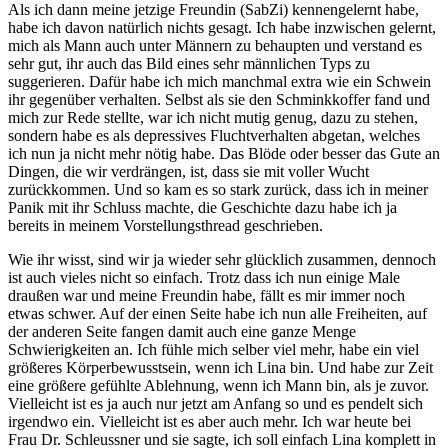
Als ich dann meine jetzige Freundin (SabZi) kennengelernt habe,
habe ich davon natürlich nichts gesagt. Ich habe inzwischen gelernt,
mich als Mann auch unter Männern zu behaupten und verstand es
sehr gut, ihr auch das Bild eines sehr männlichen Typs zu
suggerieren. Dafür habe ich mich manchmal extra wie ein Schwein
ihr gegenüber verhalten. Selbst als sie den Schminkkoffer fand und
mich zur Rede stellte, war ich nicht mutig genug, dazu zu stehen,
sondern habe es als depressives Fluchtverhalten abgetan, welches
ich nun ja nicht mehr nötig habe. Das Blöde oder besser das Gute an
Dingen, die wir verdrängen, ist, dass sie mit voller Wucht
zurückkommen. Und so kam es so stark zurück, dass ich in meiner
Panik mit ihr Schluss machte, die Geschichte dazu habe ich ja
bereits in meinem Vorstellungsthread geschrieben.
Wie ihr wisst, sind wir ja wieder sehr glücklich zusammen, dennoch
ist auch vieles nicht so einfach. Trotz dass ich nun einige Male
draußen war und meine Freundin habe, fällt es mir immer noch
etwas schwer. Auf der einen Seite habe ich nun alle Freiheiten, auf
der anderen Seite fangen damit auch eine ganze Menge
Schwierigkeiten an. Ich fühle mich selber viel mehr, habe ein viel
größeres Körperbewusstsein, wenn ich Lina bin. Und habe zur Zeit
eine größere gefühlte Ablehnung, wenn ich Mann bin, als je zuvor.
Vielleicht ist es ja auch nur jetzt am Anfang so und es pendelt sich
irgendwo ein. Vielleicht ist es aber auch mehr. Ich war heute bei
Frau Dr. Schleussner und sie sagte, ich soll einfach Lina komplett in