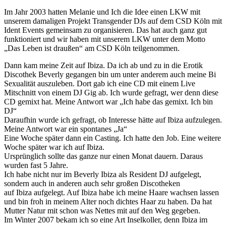
Im Jahr 2003 hatten Melanie und Ich die Idee einen LKW mit
unserem damaligen Projekt Transgender DJs auf dem CSD Köln mit
Ident Events gemeinsam zu organisieren. Das hat auch ganz gut
funktioniert und wir haben mit unserem LKW unter dem Motto
„Das Leben ist draußen“ am CSD Köln teilgenommen.
Dann kam meine Zeit auf Ibiza. Da ich ab und zu in die Erotik
Discothek Beverly gegangen bin um unter anderem auch meine
Bi
Sexualität auszuleben. Dort gab ich eine CD mit einem Live
Mitschnitt von einem DJ Gig ab. Ich wurde gefragt,
wer denn diese
CD gemixt hat. Meine Antwort war „Ich habe das gemixt. Ich bin
DJ“
Daraufhin wurde ich gefragt, ob Interesse hätte auf Ibiza aufzulegen.
Meine Antwort war ein spontanes „Ja“
Eine Woche später dann ein Casting. Ich hatte den Job. Eine weitere
Woche später war ich auf Ibiza.
Ursprünglich sollte das ganze nur einen Monat dauern. Daraus
wurden fast 5 Jahre.
Ich habe nicht nur im Beverly Ibiza als Resident DJ aufgelegt,
sondern auch in anderen auch sehr großen Discotheken
auf Ibiza aufgelegt. Auf Ibiza habe ich meine Haare wachsen lassen
und bin froh in meinem Alter noch dichtes Haar zu haben.
Da hat
Mutter Natur mit schon was Nettes mit auf den Weg gegeben.
Im Winter 2007 bekam ich so eine Art Inselkoller, denn Ibiza im