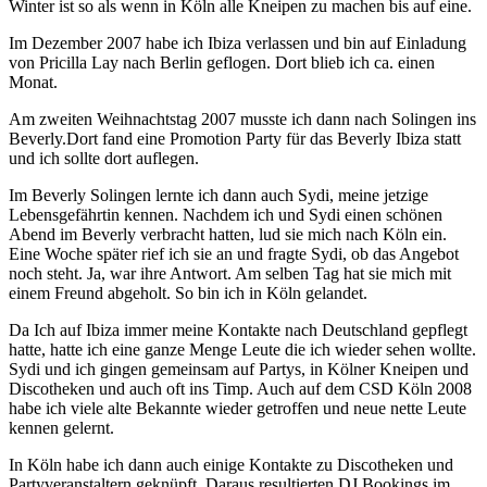
Winter ist so als wenn in Köln alle Kneipen zu machen bis auf eine.
Im Dezember 2007 habe ich Ibiza verlassen und bin auf Einladung
von Pricilla Lay nach Berlin geflogen. Dort blieb ich ca. einen
Monat.
Am zweiten Weihnachtstag 2007 musste ich dann nach Solingen ins
Beverly.Dort fand eine Promotion Party für das Beverly Ibiza
statt
und ich sollte dort auflegen.
Im Beverly Solingen lernte ich dann auch Sydi, meine jetzige
Lebensgefährtin kennen. Nachdem ich und Sydi einen schönen
Abend
im Beverly verbracht hatten, lud sie mich nach Köln ein.
Eine Woche später rief ich sie an und fragte Sydi, ob das Angebot
noch steht.
Ja, war ihre Antwort. Am selben Tag hat sie mich mit
einem Freund abgeholt. So bin ich in Köln gelandet.
Da Ich auf Ibiza immer meine Kontakte nach Deutschland gepflegt
hatte, hatte ich eine ganze Menge Leute die ich wieder sehen wollte.
Sydi und ich gingen gemeinsam auf Partys, in Kölner Kneipen und
Discotheken und auch oft ins Timp. Auch auf dem CSD Köln
2008
habe ich viele alte Bekannte wieder getroffen und neue nette Leute
kennen gelernt.
In Köln habe ich dann auch einige Kontakte zu Discotheken und
Partyveranstaltern geknüpft. Daraus resultierten DJ Bookings im