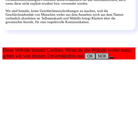
wenn diese nicht explizit erwähnt bzw. verwendet werden.
Wir sind bemüht, keine Geschlechtszuschreibungen zu machen, weil die
Geschlechtsidentität von Menschen weder aus dem Aussehen noch aus dem Namen
verlässlich abzuleiten ist. Selbstauskunft und Mithilfe bringt Klarheit über die
gewünschte Anrede, für eine respektvolle Kommunikation.
Diese Website benutzt Cookies. Wenn du die Website weiter nutzt,
gehen wir von deinem Einverständnis aus.
OK
NOK