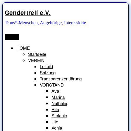
Zum
Inhalt
Gendertreff e.V.
springen
Trans*-Menschen, Angehörige, Interessierte
Menü
HOME
Startseite
VEREIN
Leitbild
Satzung
Tranzparenzerklärung
VORSTAND
Ava
Marina
Nathalie
Rita
Stefanie
Ute
Xenia