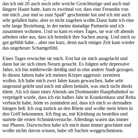
das ich mit 20 auch noch sehr weiche Gesichtszüge und auch mal
längere Haare hatte, kam es zweimal vor, dass eine Freundin von
mir mich „nur mal so zum Spaß“ geschminkt hat und ich mir auch
sehr gefallen habe, aber es nicht zugeben wollte.Dann hatte ich eine
sehr lange Beziehung, in der meine damalige Partnerin und ich
zusammen wohnten. Und so kam es eines Tages, sie war oft abends
arbeiten oder aus, dass ich heimlich ihre Sachen anzog. Und mich so
gut gefühlt habe…aber nur kurz, denn nach einiger Zeit kam wieder
das ungeheure Schamgefühl.
Eines Tages erwischte sie mich. Erst hat sie mich ausgelacht und
dann hat sie sich einen Neuen gesucht. Es folgten sehr depressive
Jahre, ich bin mittlerweile dreißig und in eine andere Stadt gezogen.
In diesen Jahren habe ich meinen Körper aggressiv zerstören
wollen. Ich habe mich zwei Jahre kaum gewaschen, habe sehr
ungesund gelebt und mich mit allem betäubt, was mich nicht direkt
tötete. Als ich dann eines Abends am Dortmunder Hauptbahnhof so
verprügelt wurde, dass ich ein halbes Jahr in Krankenhaus und Reha
verbracht habe, hörte es zumindest auf, dass ich mich so dermaßen
hängen ließ. Ich zog zurück an den Rhein und wollte mein leben in
den Griff bekommen. Ich fing an, mir Kleidung zu bestellen und
startete die ersten Schminkversuche. Allerdings waren das immer
nur Phasen. Dazwischen habe ich mich dann immer geschämt und
wollte nichts davon wissen, habe oft Sachen weggeschmissen.