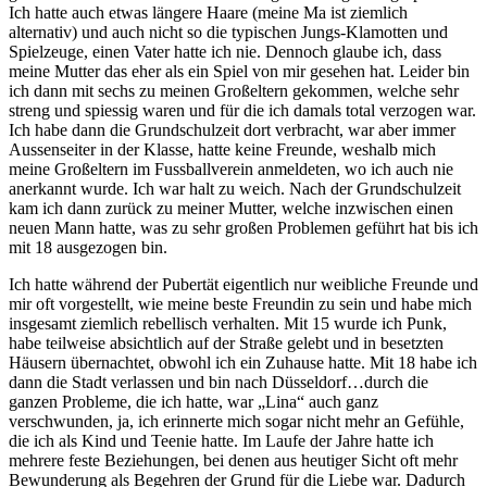
Ich hatte auch etwas längere Haare (meine Ma ist ziemlich
alternativ) und auch nicht so die typischen Jungs-Klamotten und
Spielzeuge, einen Vater hatte ich nie. Dennoch glaube ich, dass
meine Mutter das eher als ein Spiel von mir gesehen hat. Leider bin
ich dann mit sechs zu meinen Großeltern gekommen, welche sehr
streng und spiessig waren und für die ich damals total verzogen war.
Ich habe dann die Grundschulzeit dort verbracht, war aber immer
Aussenseiter in der Klasse, hatte keine Freunde, weshalb mich
meine Großeltern im Fussballverein anmeldeten, wo ich auch nie
anerkannt wurde. Ich war halt zu weich. Nach der Grundschulzeit
kam ich dann zurück zu meiner Mutter, welche inzwischen einen
neuen Mann hatte, was zu sehr großen Problemen geführt hat bis ich
mit 18 ausgezogen bin.
Ich hatte während der Pubertät eigentlich nur weibliche Freunde und
mir oft vorgestellt, wie meine beste Freundin zu sein und habe mich
insgesamt ziemlich rebellisch verhalten. Mit 15 wurde ich Punk,
habe teilweise absichtlich auf der Straße gelebt und in besetzten
Häusern übernachtet, obwohl ich ein Zuhause hatte. Mit 18 habe ich
dann die Stadt verlassen und bin nach Düsseldorf…durch die
ganzen Probleme, die ich hatte, war „Lina“ auch ganz
verschwunden, ja, ich erinnerte mich sogar nicht mehr an Gefühle,
die ich als Kind und Teenie hatte. Im Laufe der Jahre hatte ich
mehrere feste Beziehungen, bei denen aus heutiger Sicht oft mehr
Bewunderung als Begehren der Grund für die Liebe war. Dadurch