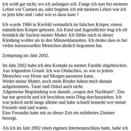
Ich weiß gar nicht, wo ich anfangen soll.
Fange ich nun bei meinem
Leben vor Carmen an, oder beginne ich mit meinem Leben
w
ie ich
es jetzt lebe und / oder wie es dazu kam ?
Ich wurde 1966 in Krefeld vermutlich im falschen Körper, einem
männlichen Körper geboren.
Als Kind und Jugendlicher trug ich oft
heimlich die Sachen meiner Mutter. Ich fühlte mich in dieser
Kleidung wohler als in den
Männerklamotten. Ich denke dass es bei
vielen transsexuellen Menschen ähnlich begonnen hat.
Zeitsprung ins Jahr 2002.
Im Jahr 2002 habe ich den Kontakt zu meiner Familie abgebrochen.
Aus folgendem Grund. Ich war Obdachlos, so wie es jedem
Menschen von Heute auf Morgen passieren kann.
Weder meine Mutter, noch mein Bruder haben mich damals
aufgenommen. Tante und Onkel auch nicht.
Allgemeine Begründung war damals „wegen den Nachbarn“. Das
hat mir gereicht und ich beschloss mein Ding durchzuziehen.
Ich
war jedoch nicht lange alleine und habe schnell bemerkt wer meine
Freunde sind und waren.
Eine Freundin hatte mir zu dieser Zeit ein möbliertes Zimmer
besorgt.
Als ich im Jahr 2002 einen eigenen Internetanschluss hatte, habe ich