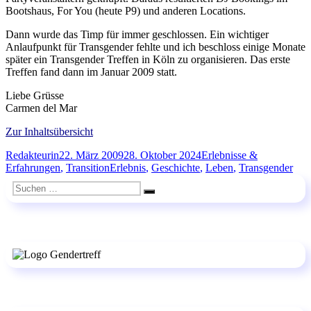
Bootshaus, For You (heute P9) und anderen Locations.
Dann wurde das Timp für immer geschlossen. Ein wichtiger
Anlaufpunkt für Transgender fehlte und ich beschloss einige Monate
später ein Transgender Treffen in Köln zu organisieren. Das erste
Treffen fand dann im Januar 2009 statt.
Liebe Grüsse
Carmen del Mar
Zur Inhaltsübersicht
Autor
Veröffentlicht
Kategorien
Redakteurin
22. März 2009
28. Oktober 2024
Erlebnisse &
am
Schlagwörter
Erfahrungen
,
Transition
Erlebnis
,
Geschichte
,
Leben
,
Transgender
Suchen
Suchen
nach: