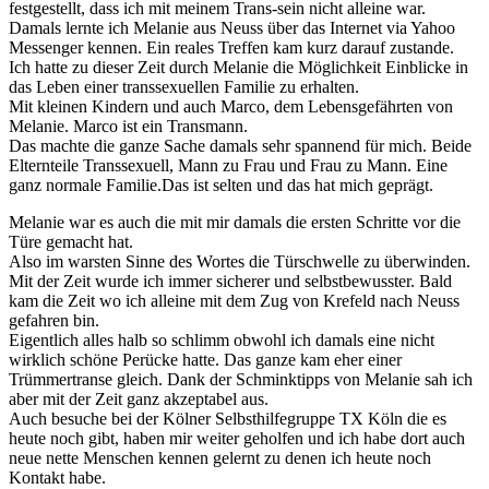
festgestellt, dass ich mit meinem Trans-sein nicht alleine war.
Damals lernte ich Melanie aus Neuss über das Internet via Yahoo
Messenger kennen. Ein reales Treffen kam kurz darauf zustande.
Ich hatte zu dieser Zeit durch Melanie die Möglichkeit Einblicke in
das Leben einer transsexuellen Familie zu erhalten.
Mit kleinen Kindern und auch Marco, dem Lebensgefährten von
Melanie. Marco ist ein Transmann.
Das machte die ganze Sache damals sehr spannend für mich. Beide
Elternteile Transsexuell, Mann zu Frau und Frau zu Mann.
Eine
ganz normale Familie.Das ist selten und das hat mich geprägt.
Melanie war es auch die mit mir damals die ersten Schritte vor die
Türe gemacht hat.
Also im warsten Sinne des Wortes die Türschwelle zu überwinden.
Mit der Zeit wurde ich immer sicherer und selbstbewusster.
Bald
kam die Zeit wo ich alleine mit dem Zug von Krefeld nach Neuss
gefahren bin.
Eigentlich alles halb so schlimm obwohl ich damals eine nicht
wirklich schöne Perücke hatte. Das ganze kam eher einer
Trümmertranse gleich. Dank der Schminktipps von Melanie sah ich
aber mit der Zeit ganz akzeptabel aus.
Auch besuche bei der Kölner Selbsthilfegruppe TX Köln die es
heute noch gibt, haben mir weiter geholfen
und ich habe dort auch
neue nette Menschen kennen gelernt zu denen ich heute noch
Kontakt habe.