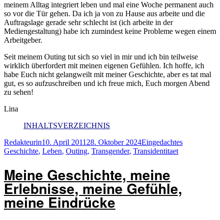
meinem Alltag integriert leben und mal eine Woche permanent auch
so vor die Tür gehen. Da ich ja von zu Hause aus arbeite und die
Auftragslage gerade sehr schlecht ist (ich arbeite in der
Mediengestaltung) habe ich zumindest keine Probleme wegen einem
Arbeitgeber.
Seit meinem Outing tut sich so viel in mir und ich bin teilweise
wirklich überfordert mit meinen eigenen Gefühlen. Ich hoffe, ich
habe Euch nicht gelangweilt mit meiner Geschichte, aber es tat mal
gut, es so aufzuschreiben und ich freue mich, Euch morgen Abend
zu sehen!
Lina
INHALTSVERZEICHNIS
Autor
Veröffentlicht
Kategorien
Schlagwörte
Redakteurin
10. April 2011
28. Oktober 2024
Eingedachtes
am
Geschichte
,
Leben
,
Outing
,
Transgender
,
Transidentitaet
Meine Geschichte, meine
Erlebnisse, meine Gefühle,
meine Eindrücke