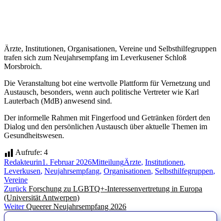
Ärzte, Institutionen, Organisationen, Vereine und Selbsthilfegruppen
trafen sich zum Neujahrsempfang im Leverkusener Schloß
Morsbroich.
Die Veranstaltung bot eine wertvolle Plattform für Vernetzung und
Austausch, besonders, wenn auch politische Vertreter wie Karl
Lauterbach (MdB) anwesend sind.
Der informelle Rahmen mit Fingerfood und Getränken fördert den
Dialog und den persönlichen Austausch über aktuelle Themen im
Gesundheitswesen.
Aufrufe:
4
Autor
Veröffentlicht
Kategorien
Schlagwörter
Redakteurin
1. Februar 2026
Mitteilung
Ärzte
,
Institutionen
,
am
Leverkusen
,
Neujahrsempfang
,
Organisationen
,
Selbsthilfegruppen
,
Vereine
Beitragsnavigation
Vorheriger
Zurück
Forschung zu LGBTQ+-Interessenvertretung in Europa
Beitrag:
(Universität Antwerpen)
Nächster
Weiter
Queerer Neujahrsempfang 2026
Beitrag: