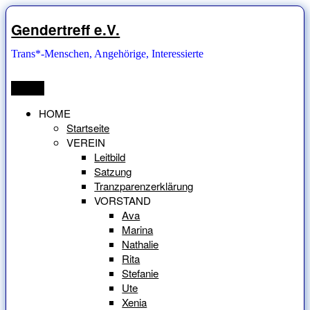
Zum
Inhalt
Gendertreff e.V.
springen
Trans*-Menschen, Angehörige, Interessierte
Menü
HOME
Startseite
VEREIN
Leitbild
Satzung
Tranzparenzerklärung
VORSTAND
Ava
Marina
Nathalie
Rita
Stefanie
Ute
Xenia