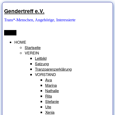
Zum
Inhalt
Gendertreff e.V.
springen
Trans*-Menschen, Angehörige, Interessierte
Menü
HOME
Startseite
VEREIN
Leitbild
Satzung
Tranzparenzerklärung
VORSTAND
Ava
Marina
Nathalie
Rita
Stefanie
Ute
Xenia