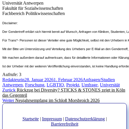
Universität Antwerpen
Fakultät für Sozialwissenschaften
Fachbereich Politikwissenschaften
Disclaimer:
Der Gendertreff erklärt sich hiermit bereit auf Wunsch, Anfragen von Kliniken, Studenten, L
Für Trans*- Personen ist dieser Verteiler eine gute Möglichkeit, selbst mit den Urhebern in K
Mit der Bitte um Unterstützung und Verteilung des Urhebers per E-Mail an den Gendertreff
Wir machen außerdem darauf aufmerksam, dass für detaillierte Informationen oder Klärungen
Ist der Urheber mit der weiteren Veröffentlichung einverstanden, ist keine Handlung erfo
Aufrufe:
3
Autor
Veröffentlicht
Kategorien
Schlagw
Redakteurin
28. Januar 2026
1. Februar 2026
Anfragen/Studien
am
Antwerpen
,
Forschung
,
LGBTIQ
,
Projekt
,
Umfrage
,
Universität
Beitragsnavigation
Vorheriger
Zurück
Rückzug bei Diversity? STICKS & STONES zeigt in Köln
Beitrag:
das Gegenteil
Nächster
Weiter
Neujahrsempfang im Schloß Morsbroich 2026
Beitrag:
Startseite
|
Impressum
|
Datenschutzerklärung
|
Barrierefreiheit