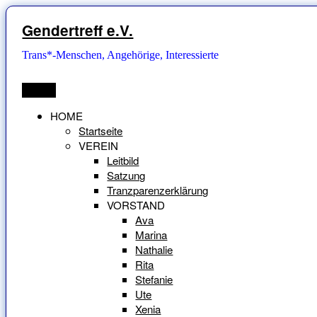
Zum
Inhalt
Gendertreff e.V.
springen
Trans*-Menschen, Angehörige, Interessierte
Menü
HOME
Startseite
VEREIN
Leitbild
Satzung
Tranzparenzerklärung
VORSTAND
Ava
Marina
Nathalie
Rita
Stefanie
Ute
Xenia