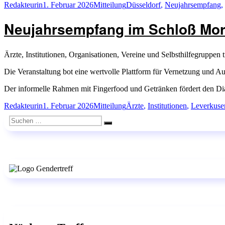
Autor
Veröffentlicht
Kategorien
Schlagwörter
Redakteurin
1. Februar 2026
Mitteilung
Düsseldorf
,
Neujahrsempfang
,
am
Neujahrsempfang im Schloß Mor
Ärzte, Institutionen, Organisationen, Vereine und Selbsthilfegruppe
Die Veranstaltung bot eine wertvolle Plattform für Vernetzung und A
Der informelle Rahmen mit Fingerfood und Getränken fördert den Di
Autor
Veröffentlicht
Kategorien
Schlagwörter
Redakteurin
1. Februar 2026
Mitteilung
Ärzte
,
Institutionen
,
Leverkuse
am
Suchen
Suchen
nach: