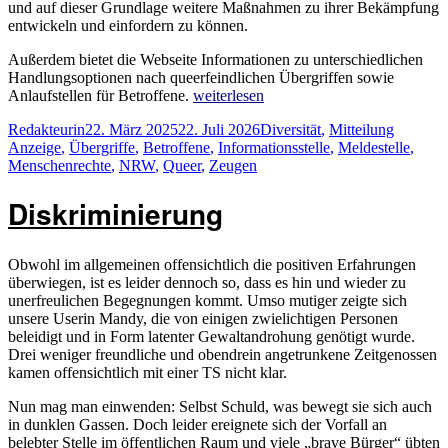
und auf dieser Grundlage weitere Maßnahmen zu ihrer Bekämpfung
entwickeln und einfordern zu können.
Außerdem bietet die Webseite Informationen zu unterschiedlichen
Handlungsoptionen nach queerfeindlichen Übergriffen sowie
„Melde-
Anlaufstellen für Betroffene.
weiterlesen
und
Autor
Veröffentlicht
Kategorien
Schlagw
Redakteurin
22. März 2025
22. Juli 2026
Diversität
,
Mitteilung
Informationsstelle
am
Anzeige
,
Übergriffe
,
Betroffene
,
Informationsstelle
,
Meldestelle
,
Queerfeindlichkeit
Menschenrechte
,
NRW
,
Queer
,
Zeugen
(MIQ
NRW)“
Diskriminierung
Obwohl im allgemeinen offensichtlich die positiven Erfahrungen
überwiegen, ist es leider dennoch so, dass es hin und wieder zu
unerfreulichen Begegnungen kommt. Umso mutiger zeigte sich
unsere Userin Mandy, die von einigen zwielichtigen Personen
beleidigt und in Form latenter Gewaltandrohung genötigt wurde.
Drei weniger freundliche und obendrein angetrunkene Zeitgenossen
kamen offensichtlich mit einer TS nicht klar.
Nun mag man einwenden: Selbst Schuld, was bewegt sie sich auch
in dunklen Gassen. Doch leider ereignete sich der Vorfall an
belebter Stelle im öffentlichen Raum und viele „brave Bürger“ übten