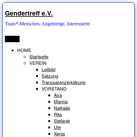
Zum
Inhalt
Gendertreff e.V.
springen
Trans*-Menschen, Angehörige, Interessierte
Menü
HOME
Startseite
VEREIN
Leitbild
Satzung
Tranzparenzerklärung
VORSTAND
Ava
Marina
Nathalie
Rita
Stefanie
Ute
Xenia