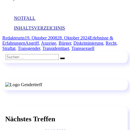
NOTFALL
INHALTSVERZEICHNIS
Autor
Veröffentlicht
Kategorien
Redakteurin
19. Oktober 2008
28. Oktober 2024
Erlebnisse &
am
Schlagwörter
Erfahrungen
Angriff
,
Anzeige
,
Bürger
,
Diskriminierung
,
Recht
,
Straftat
,
Transgender
,
Transidentitaet
,
Transsexuell
Suchen
Suchen
nach:
Nächstes Treffen