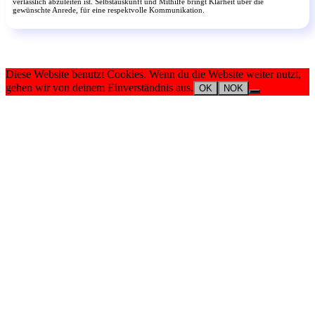
verlässlich abzuleiten ist. Selbstauskunft und Mithilfe bringt Klarheit über die
gewünschte Anrede, für eine respektvolle Kommunikation.
Diese Website benutzt Cookies. Wenn du die Website weiter nutzt,
gehen wir von deinem Einverständnis aus.
OK
NOK