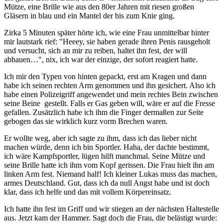
Mütze, eine Brille wie aus den 80er Jahren mit riesen großen
Gläsern in blau und ein Mantel der bis zum Knie ging.
Zirka 5 Minuten später hörte ich, wie eine Frau unmittelbar hinter
mir lautstark rief: "Heeey, sie haben gerade ihren Penis rausgeholt
und versucht, sich an mir zu reiben, haltet ihn fest, der will
abhauen…", nix, ich war der einzige, der sofort reagiert hatte.
Ich mir den Typen von hinten gepackt, erst am Kragen und dann
habe ich seinen rechten Arm genommen und ihn gesichert. Also ich
habe einen Polizeigriff angewendet und mein rechtes Bein zwischen
seine Beine gestellt. Falls er Gas geben will, wäre er auf die Fresse
gefallen. Zusätzlich habe ich ihm die Finger dermaßen zur Seite
gebogen das sie wirklich kurz vorm Brechen waren.
Er wollte weg, aber ich sagte zu ihm, dass ich das lieber nicht
machen würde, denn ich bin Sportler. Haha, der dachte bestimmt,
ich wäre Kampfsportler, lügen hilft manchmal. Seine Mütze und
seine Brille hatte ich ihm vom Kopf gerissen. Die Frau hielt ihn am
linken Arm fest. Niemand half! Ich kleiner Lukas muss das machen,
armes Deutschland. Gut, dass ich da null Angst habe und ist doch
klar, dass ich helfe und das mit vollem Körpereinsatz.
Ich hatte ihn fest im Griff und wir stiegen an der nächsten Haltestelle
aus. Jetzt kam der Hammer. Sagt doch die Frau, die belästigt wurde: