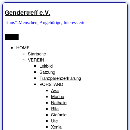
Zum
Inhalt
Gendertreff e.V.
springen
Trans*-Menschen, Angehörige, Interessierte
Menü
HOME
Startseite
VEREIN
Leitbild
Satzung
Tranzparenzerklärung
VORSTAND
Ava
Marina
Nathalie
Rita
Stefanie
Ute
Xenia