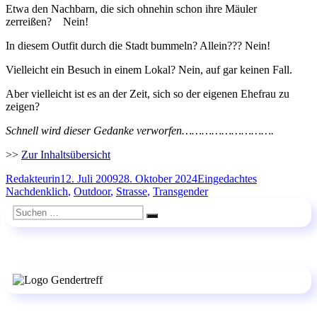
Etwa den Nachbarn, die sich ohnehin schon ihre Mäuler
zerreißen? Nein!
In diesem Outfit durch die Stadt bummeln? Allein??? Nein!
Vielleicht ein Besuch in einem Lokal? Nein, auf gar keinen Fall.
Aber vielleicht ist es an der Zeit, sich so der eigenen Ehefrau zu
zeigen?
Schnell wird dieser Gedanke verworfen……………………….
>>
Zur Inhaltsübersicht
Autor
Veröffentlicht
Kategorien
Schlagwörter
Redakteurin
12. Juli 2009
28. Oktober 2024
Eingedachtes
am
Nachdenklich
,
Outdoor
,
Strasse
,
Transgender
Suchen
Suchen
nach: