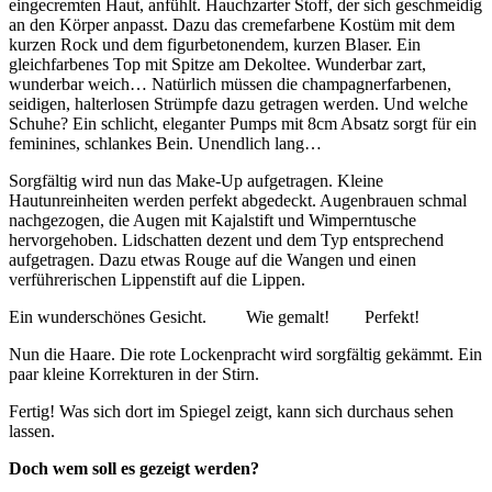
eingecremten Haut, anfühlt. Hauchzarter Stoff, der sich geschmeidig
an den Körper anpasst. Dazu das cremefarbene Kostüm mit dem
kurzen Rock und dem figurbetonendem, kurzen Blaser. Ein
gleichfarbenes Top mit Spitze am Dekoltee. Wunderbar zart,
wunderbar weich… Natürlich müssen die champagnerfarbenen,
seidigen, halterlosen Strümpfe dazu getragen werden. Und welche
Schuhe? Ein schlicht, eleganter Pumps mit 8cm Absatz sorgt für ein
feminines, schlankes Bein. Unendlich lang…
Sorgfältig wird nun das Make-Up aufgetragen. Kleine
Hautunreinheiten werden perfekt abgedeckt. Augenbrauen schmal
nachgezogen, die Augen mit Kajalstift und Wimperntusche
hervorgehoben. Lidschatten dezent und dem Typ entsprechend
aufgetragen. Dazu etwas Rouge auf die Wangen und einen
verführerischen Lippenstift auf die Lippen.
Ein wunderschönes Gesicht. Wie gemalt! Perfekt!
Nun die Haare. Die rote Lockenpracht wird sorgfältig gekämmt. Ein
paar kleine Korrekturen in der Stirn.
Fertig! Was sich dort im Spiegel zeigt, kann sich durchaus sehen
lassen.
Doch wem soll es gezeigt werden?