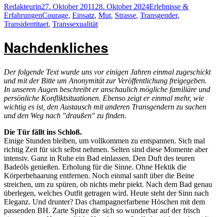
Autor
Veröffentlicht
Kategorien
Redakteurin
27. Oktober 2011
28. Oktober 2024
Erlebnisse &
am
Schlagwörter
Erfahrungen
Courage
,
Einsatz
,
Mut
,
Strasse
,
Transgender
,
Transidentitaet
,
Transsexualität
Nachdenkliches
Der folgende Text wurde uns vor einigen Jahren einmal zugeschickt
und mit der Bitte um Anonymität zur Veröffentlichung freigegeben.
In unseren Augen beschreibt er anschaulich mögliche familiäre und
persönliche Konfliktsituationen. Ebenso zeigt er einmal mehr, wie
wichtig es ist, den Austausch mit anderen Transgendern zu suchen
und den Weg nach "draußen" zu finden.
Die Tür fällt ins Schloß.
Einige Stunden bleiben, um vollkommen zu entspannen. Sich mal
richtig Zeit für sich selbst nehmen. Selten sind diese Momente aber
intensiv. Ganz in Ruhe ein Bad einlassen. Den Duft des teuren
Badeöls genießen. Erholung für die Sinne. Ohne Hektik die
Körperbehaarung entfernen. Noch einmal sanft über die Beine
streichen, um zu spüren, ob nichts mehr piekt. Nach dem Bad genau
überlegen, welches Outfit getragen wird. Heute steht der Sinn nach
Eleganz. Und drunter? Das champagnerfarbene Höschen mit dem
passenden BH. Zarte Spitze die sich so wunderbar auf der frisch