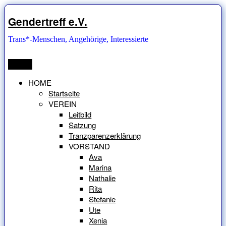
Zum
Inhalt
Gendertreff e.V.
springen
Trans*-Menschen, Angehörige, Interessierte
Menü
HOME
Startseite
VEREIN
Leitbild
Satzung
Tranzparenzerklärung
VORSTAND
Ava
Marina
Nathalie
Rita
Stefanie
Ute
Xenia