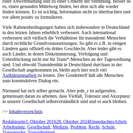
einer Abwehrhaltung und zu einer Umkehr der Stimmung. Besser ist
es, einen gesunden Mittelweg finden, bei dem sich alle wieder
finden können. Es ist wichtig, Information nicht zu überfrachten und
vor allem positiv zu formulieren.
Viele Rahmenbedingungen haben sich insbesondere in Deutschland
in den letzten Jahren erheblich verbessert. Auch international
verbessern sich vielfach die Verhältnisse für transidente Menschen
durch rechtliche Grundvoraussetzungen. So gibt es z.B. in einigen
Ländern ganz offiziell ein drittes Geschlecht. Aber leider gibt es
auch Länder, in denen Diskriminierung, Verfolgung und
Unterdrückung nicht nur für Trans*-Menschen an der Tagesordnung
sind. Und obwohl Transidentität in Deutschland durchaus in der
Gesellschaft angekommen ist, bleibt auch hier noch viel
Aufklärungsarbeit
zu leisten. Der Gendertreff lädt alle Menschen
zum konstruktiven Dialog ein.
Niemand hat sich selber gemacht. Aber jede_r ist aufgerufen,
gemeinsam daran zu arbeiten, dass Vielfalt, Toleranz und Akzeptanz
in unserer Gesellschaft selbstverständlich sind und es auch bleiben.
>>
Inhaltsverzeichnis
Autor
Veröffentlicht
Kategorien
Schlagwör
Redakteurin
3. Oktober 2016
28. Oktober 2024
Eingedachtes
Arbeit
,
am
Arbeitsplatz
,
Gesellschaft
,
Medizin
,
Problem
,
Recht
,
Schule
,
Transgender
,
Transidentitaet