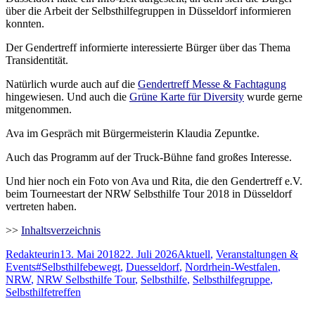
über die Arbeit der Selbsthilfegruppen in Düsseldorf informieren
konnten.
Der Gendertreff informierte interessierte Bürger über das Thema
Transidentität.
Natürlich wurde auch auf die
Gendertreff Messe & Fachtagung
hingewiesen. Und auch die
Grüne Karte für Diversity
wurde gerne
mitgenommen.
Ava im Gespräch mit Bürgermeisterin Klaudia Zepuntke.
Auch das Programm auf der Truck-Bühne fand großes Interesse.
Und hier noch ein Foto von Ava und Rita, die den Gendertreff e.V.
beim Tourneestart der NRW Selbsthilfe Tour 2018 in Düsseldorf
vertreten haben.
>>
Inhaltsverzeichnis
Autor
Veröffentlicht
Kategorien
Redakteurin
13. Mai 2018
22. Juli 2026
Aktuell
,
Veranstaltungen &
Schlagwörter
am
Events
#Selbsthilfebewegt
,
Duesseldorf
,
Nordrhein-Westfalen
,
NRW
,
NRW Selbsthilfe Tour
,
Selbsthilfe
,
Selbsthilfegruppe
,
Selbsthilfetreffen