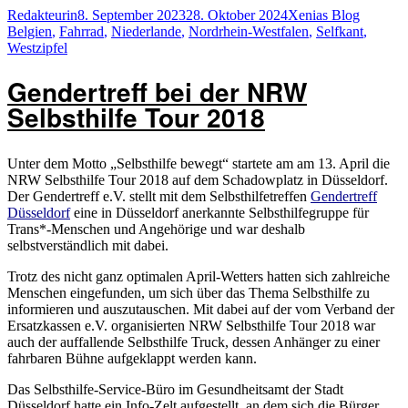
Autor
Veröffentlicht
Kategorien
Schlagw
Redakteurin
8. September 2023
28. Oktober 2024
Xenias Blog
am
Belgien
,
Fahrrad
,
Niederlande
,
Nordrhein-Westfalen
,
Selfkant
,
Westzipfel
Gendertreff bei der NRW
Selbsthilfe Tour 2018
Unter dem Motto „Selbsthilfe bewegt“ startete am am 13. April die
NRW Selbsthilfe Tour 2018 auf dem Schadowplatz in Düsseldorf.
Der Gendertreff e.V. stellt mit dem Selbsthilfetreffen
Gendertreff
Düsseldorf
eine in Düsseldorf anerkannte Selbsthilfegruppe für
Trans*-Menschen und Angehörige und war deshalb
selbstverständlich mit dabei.
Trotz des nicht ganz optimalen April-Wetters hatten sich zahlreiche
Menschen eingefunden, um sich über das Thema Selbsthilfe zu
informieren und auszutauschen. Mit dabei auf der vom Verband der
Ersatzkassen e.V. organisierten NRW Selbsthilfe Tour 2018 war
auch der auffallende Selbsthilfe Truck, dessen Anhänger zu einer
fahrbaren Bühne aufgeklappt werden kann.
Das Selbsthilfe-Service-Büro im Gesundheitsamt der Stadt
Düsseldorf hatte ein Info-Zelt aufgestellt, an dem sich die Bürger