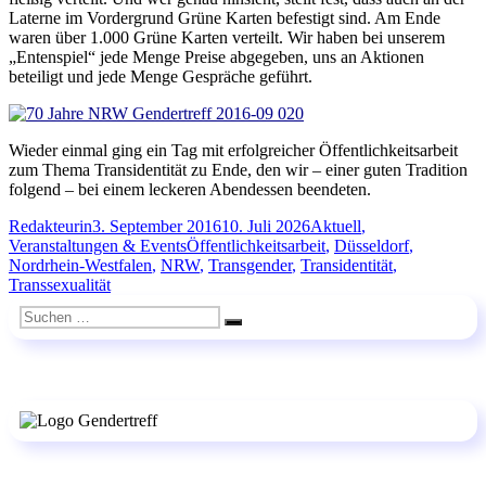
Laterne im Vordergrund Grüne Karten befestigt sind. Am Ende
waren über 1.000 Grüne Karten verteilt. Wir haben bei unserem
„Entenspiel“ jede Menge Preise abgegeben, uns an Aktionen
beteiligt und jede Menge Gespräche geführt.
Wieder einmal ging ein Tag mit erfolgreicher Öffentlichkeitsarbeit
zum Thema Transidentität zu Ende, den wir – einer guten Tradition
folgend – bei einem leckeren Abendessen beendeten.
Autor
Veröffentlicht
Kategorien
Redakteurin
3. September 2016
10. Juli 2026
Aktuell
,
am
Schlagwörter
Veranstaltungen & Events
Öffentlichkeitsarbeit
,
Düsseldorf
,
Nordrhein-Westfalen
,
NRW
,
Transgender
,
Transidentität
,
Transsexualität
Suchen
Suchen
nach: