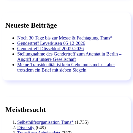
Neueste Beiträge
Noch 30 Tage bis zur Messe & Fachtagung Trans*
Gendertreff Leverkusen 05-12-2026
Gendertreff Düsseldorf 20-09-2026
Stellungnahme des Gendertreff zum Attentat in Berlin –
Angriff auf unsere Gesellschaft
Meine Transidentität ist kein Geheimnis mehr – aber
trotzdem ein Brief mit sieben Siegeln
Meistbesucht
Selbsthilfeorganisation Trans*
(1.735)
Diversity
(649)
Trans* am Arbeitsplatz
(387)