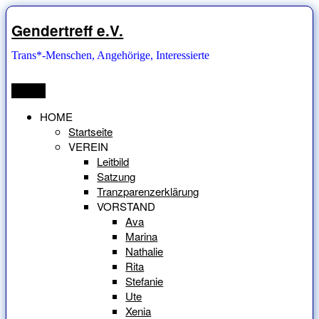
Zum
Inhalt
Gendertreff e.V.
springen
Trans*-Menschen, Angehörige, Interessierte
Menü
HOME
Startseite
VEREIN
Leitbild
Satzung
Tranzparenzerklärung
VORSTAND
Ava
Marina
Nathalie
Rita
Stefanie
Ute
Xenia