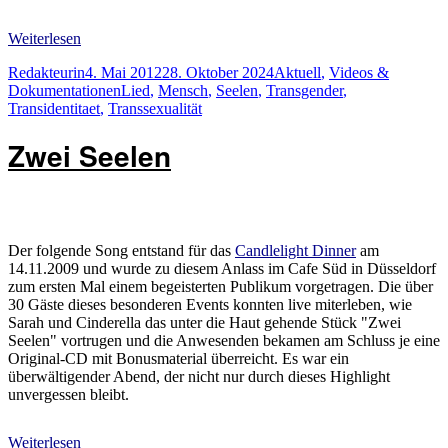
Weiterlesen
Autor
Veröffentlicht
Kategorien
Redakteurin
4. Mai 2012
28. Oktober 2024
Aktuell
,
Videos &
am
Schlagwörter
Dokumentationen
Lied
,
Mensch
,
Seelen
,
Transgender
,
Transidentitaet
,
Transsexualität
Zwei Seelen
Der folgende Song entstand für das
Candlelight Dinner
am
14.11.2009 und wurde zu diesem Anlass im Cafe Süd in Düsseldorf
zum ersten Mal einem begeisterten Publikum vorgetragen. Die über
30 Gäste dieses besonderen Events konnten live miterleben, wie
Sarah und Cinderella das unter die Haut gehende Stück "Zwei
Seelen" vortrugen und die Anwesenden bekamen am Schluss je eine
Original-CD mit Bonusmaterial überreicht. Es war ein
überwältigender Abend, der nicht nur durch dieses Highlight
unvergessen bleibt.
Weiterlesen