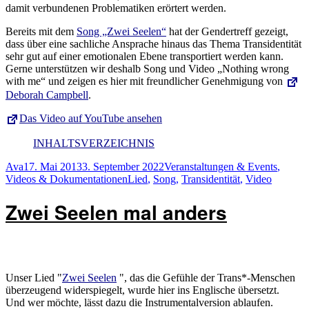
damit verbundenen Problematiken erörtert werden.
Bereits mit dem
Song „Zwei Seelen“
hat der Gendertreff gezeigt,
dass über eine sachliche Ansprache hinaus das Thema Transidentität
sehr gut auf einer emotionalen Ebene transportiert werden kann.
Gerne unterstützen wir deshalb Song und Video „Nothing wrong
with me“ und zeigen es hier mit freundlicher Genehmigung von
Deborah Campbell
.
Das Video auf YouTube ansehen
INHALTSVERZEICHNIS
Autor
Veröffentlicht
Kategorien
Ava
17. Mai 2013
3. September 2022
Veranstaltungen & Events
,
am
Schlagwörter
Videos & Dokumentationen
Lied
,
Song
,
Transidentität
,
Video
Zwei Seelen mal anders
Unser Lied "
Zwei Seelen
", das die Gefühle der Trans*-Menschen
überzeugend widerspiegelt, wurde hier ins Englische übersetzt.
Und wer möchte, lässt dazu die Instrumentalversion ablaufen.