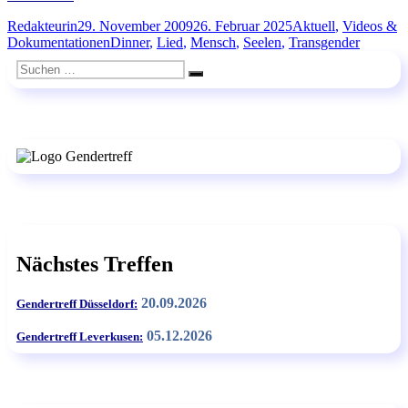
Autor
Veröffentlicht
Kategorien
Redakteurin
29. November 2009
26. Februar 2025
Aktuell
,
Videos &
am
Schlagwörter
Dokumentationen
Dinner
,
Lied
,
Mensch
,
Seelen
,
Transgender
Suchen
Suchen
nach:
Nächstes Treffen
20.09.2026
Gendertreff Düsseldorf:
05.12.2026
Gendertreff Leverkusen: