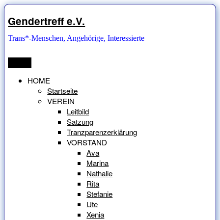
Zum
Inhalt
Gendertreff e.V.
springen
Trans*-Menschen, Angehörige, Interessierte
Menü
HOME
Startseite
VEREIN
Leitbild
Satzung
Tranzparenzerklärung
VORSTAND
Ava
Marina
Nathalie
Rita
Stefanie
Ute
Xenia