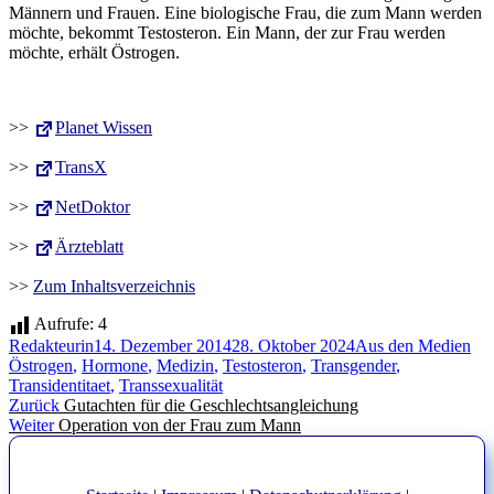
Männern und Frauen. Eine biologische Frau, die zum Mann werden
möchte, bekommt Testosteron. Ein Mann, der zur Frau werden
möchte, erhält Östrogen.
>>
Planet Wissen
>>
TransX
>>
NetDoktor
>>
Ärzteblatt
>>
Zum Inhaltsverzeichnis
Aufrufe:
4
Autor
Veröffentlicht
Kategorien
Sch
Redakteurin
14. Dezember 2014
28. Oktober 2024
Aus den Medien
am
Östrogen
,
Hormone
,
Medizin
,
Testosteron
,
Transgender
,
Transidentitaet
,
Transsexualität
Beitragsnavigation
Vorheriger
Zurück
Gutachten für die Geschlechtsangleichung
Nächster
Beitrag:
Weiter
Operation von der Frau zum Mann
Beitrag: