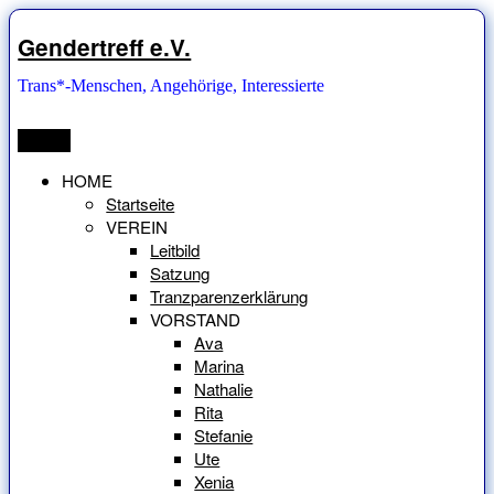
Zum
Inhalt
Gendertreff e.V.
springen
Trans*-Menschen, Angehörige, Interessierte
Menü
HOME
Startseite
VEREIN
Leitbild
Satzung
Tranzparenzerklärung
VORSTAND
Ava
Marina
Nathalie
Rita
Stefanie
Ute
Xenia