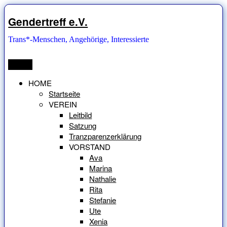
Zum
Inhalt
Gendertreff e.V.
springen
Trans*-Menschen, Angehörige, Interessierte
Menü
HOME
Startseite
VEREIN
Leitbild
Satzung
Tranzparenzerklärung
VORSTAND
Ava
Marina
Nathalie
Rita
Stefanie
Ute
Xenia