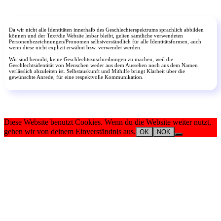
Da wir nicht alle Identitäten innerhalb des Geschlechterspektrums sprachlich abbilden
können und der Text/die Website lesbar bleibt, gelten sämtliche verwendeten
Personenbezeichnungen/Pronomen selbstverständlich für alle Identitätsformen, auch
wenn diese nicht explizit erwähnt bzw. verwendet werden.
Wir sind bemüht, keine Geschlechtszuschreibungen zu machen, weil die
Geschlechtsidentität von Menschen weder aus dem Aussehen noch aus dem Namen
verlässlich abzuleiten ist. Selbstauskunft und Mithilfe bringt Klarheit über die
gewünschte Anrede, für eine respektvolle Kommunikation.
Diese Website benutzt Cookies. Wenn du die Website weiter nutzt,
gehen wir von deinem Einverständnis aus.
OK
NOK