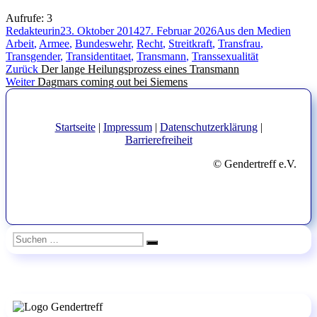
Aufrufe:
3
Autor
Veröffentlicht
Kategorien
Schla
Redakteurin
23. Oktober 2014
27. Februar 2026
Aus den Medien
am
Arbeit
,
Armee
,
Bundeswehr
,
Recht
,
Streitkraft
,
Transfrau
,
Transgender
,
Transidentitaet
,
Transmann
,
Transsexualität
Beitragsnavigation
Vorheriger
Zurück
Der lange Heilungsprozess eines Transmann
Nächster
Beitrag:
Weiter
Dagmars coming out bei Siemens
Beitrag:
Startseite
|
Impressum
|
Datenschutzerklärung
|
Barrierefreiheit
© Gendertreff e.V.
Suchen
Suchen
nach: