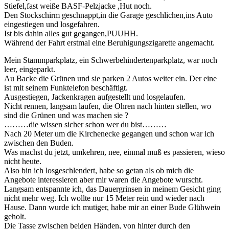
Stiefel,fast weiße BASF-Pelzjacke ,Hut noch.
Den Stockschirm geschnappt,in die Garage geschlichen,ins Auto
eingestiegen und losgefahren.
Ist bis dahin alles gut gegangen,PUUHH.
Während der Fahrt erstmal eine Beruhigungszigarette angemacht.
Mein Stammparkplatz, ein Schwerbehindertenparkplatz, war noch
leer, eingeparkt.
Au Backe die Grünen und sie parken 2 Autos weiter ein. Der eine
ist mit seinem Funktelefon beschäftigt.
Ausgestiegen, Jackenkragen aufgestellt und losgelaufen.
Nicht rennen, langsam laufen, die Ohren nach hinten stellen, wo
sind die Grünen und was machen sie ?
………die wissen sicher schon wer du bist………
Nach 20 Meter um die Kirchenecke gegangen und schon war ich
zwischen den Buden.
Was machst du jetzt, umkehren, nee, einmal muß es passieren, wieso
nicht heute.
Also bin ich losgeschlendert, habe so getan als ob mich die
Angebote interessieren aber mir waren die Angebote wurscht.
Langsam entspannte ich, das Dauergrinsen in meinem Gesicht ging
nicht mehr weg. Ich wollte nur 15 Meter rein und wieder nach
Hause. Dann wurde ich mutiger, habe mir an einer Bude Glühwein
geholt.
Die Tasse zwischen beiden Händen, von hinter durch den