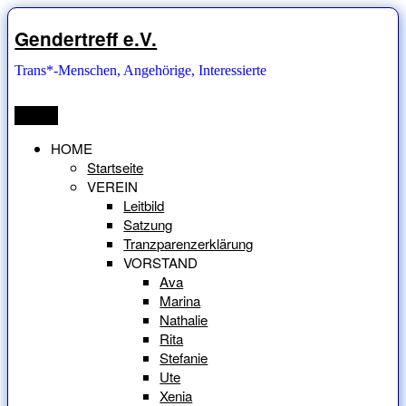
Zum
Inhalt
Gendertreff e.V.
springen
Trans*-Menschen, Angehörige, Interessierte
Menü
HOME
Startseite
VEREIN
Leitbild
Satzung
Tranzparenzerklärung
VORSTAND
Ava
Marina
Nathalie
Rita
Stefanie
Ute
Xenia