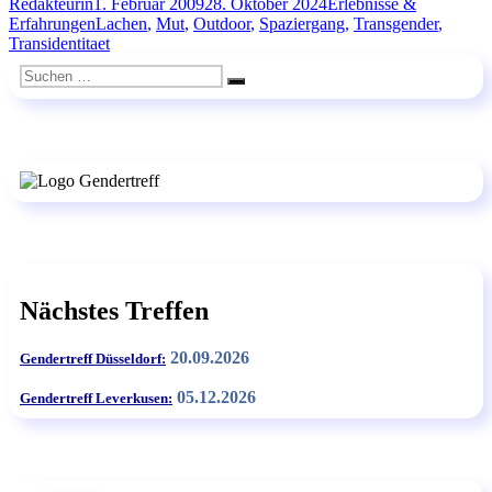
Autor
Veröffentlicht
Kategorien
Redakteurin
1. Februar 2009
28. Oktober 2024
Erlebnisse &
am
Schlagwörter
Erfahrungen
Lachen
,
Mut
,
Outdoor
,
Spaziergang
,
Transgender
,
Transidentitaet
Suchen
Suchen
nach:
Nächstes Treffen
20.09.2026
Gendertreff Düsseldorf:
05.12.2026
Gendertreff Leverkusen: