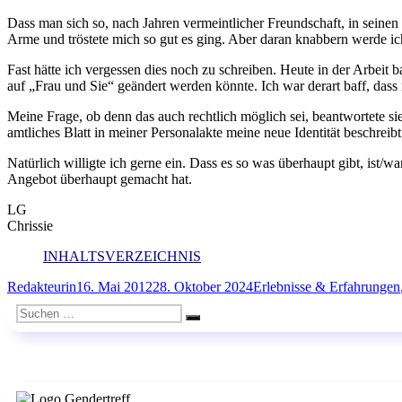
Dass man sich so, nach Jahren vermeintlicher Freundschaft, in sein
Arme und tröstete mich so gut es ging. Aber daran knabbern werde i
Fast hätte ich vergessen dies noch zu schreiben. Heute in der Arbeit b
auf „Frau und Sie“ geändert werden könnte. Ich war derart baff, dass
Meine Frage, ob denn das auch rechtlich möglich sei, beantwortete sie
amtliches Blatt in meiner Personalakte meine neue Identität beschreib
Natürlich willigte ich gerne ein. Dass es so was überhaupt gibt, ist/wa
Angebot überhaupt gemacht hat.
LG
Chrissie
INHALTSVERZEICHNIS
Autor
Veröffentlicht
Kategorien
Redakteurin
16. Mai 2012
28. Oktober 2024
Erlebnisse & Erfahrungen
am
Suchen
Suchen
nach: