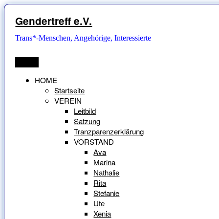
Zum
Inhalt
Gendertreff e.V.
springen
Trans*-Menschen, Angehörige, Interessierte
Menü
HOME
Startseite
VEREIN
Leitbild
Satzung
Tranzparenzerklärung
VORSTAND
Ava
Marina
Nathalie
Rita
Stefanie
Ute
Xenia