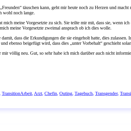
en „Freunden“ täuschen kann, geht mir heute noch zu Herzen und macht
ch wohl noch lange.
at mich meine Vorgesetzte zu sich. Sie teilte mir mit, dass sie, wenn i
 mich meine Vorgesetzte zweimal ansprach ob ich dies wolle.
 damit, dass die Erkundigungen die sie eingeholt hatte, dies zulassen.
t und ebenso beigefügt wird, dass dies „unter Vorbehalt“ geschieht solan
r mir völlig neu. Gut, so sehr habe ich mich darüber auch nicht informie
Schlagwörter
,
Transition
Arbeit
,
Arzt
,
Chefin
,
Outing
,
Tagebuch
,
Transgender
,
Transi