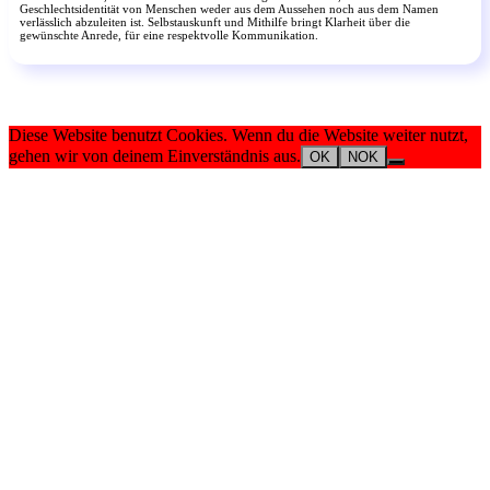
Geschlechtsidentität von Menschen weder aus dem Aussehen noch aus dem Namen
verlässlich abzuleiten ist. Selbstauskunft und Mithilfe bringt Klarheit über die
gewünschte Anrede, für eine respektvolle Kommunikation.
Diese Website benutzt Cookies. Wenn du die Website weiter nutzt,
gehen wir von deinem Einverständnis aus.
OK
NOK