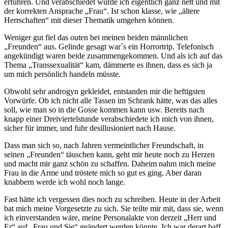
erfuhren. Und verabschiedet wurde ich eigentlich ganz nett und mit
der korrekten Ansprache „Frau“. Ist schon klasse, wie „ältere
Herrschaften“ mit dieser Thematik umgehen können.
Weniger gut fiel das outen bei meinen beiden männlichen
„Freunden“ aus. Gelinde gesagt war´s ein Horrortrip. Telefonisch
angekündigt waren beide zusammengekommen. Und als ich auf das
Thema „Transsexualität“ kam, dämmerte es ihnen, dass es sich ja
um mich persönlich handeln müsste.
Obwohl sehr androgyn gekleidet, entstanden mir die heftigsten
Vorwürfe. Ob ich nicht alle Tassen im Schrank hätte, was das alles
soll, wie man so in die Gosse kommen kann usw. Bereits nach
knapp einer Dreiviertelstunde verabschiedete ich mich von ihnen,
sicher für immer, und fuhr desillusioniert nach Hause.
Dass man sich so, nach Jahren vermeintlicher Freundschaft, in
seinen „Freunden“ täuschen kann, geht mir heute noch zu Herzen
und macht mir ganz schön zu schaffen. Daheim nahm mich meine
Frau in die Arme und tröstete mich so gut es ging. Aber daran
knabbern werde ich wohl noch lange.
Fast hätte ich vergessen dies noch zu schreiben. Heute in der Arbeit
bat mich meine Vorgesetzte zu sich. Sie teilte mir mit, dass sie, wenn
ich einverstanden wäre, meine Personalakte von derzeit „Herr und
Er“ auf „Frau und Sie“ geändert werden könnte. Ich war derart baff,