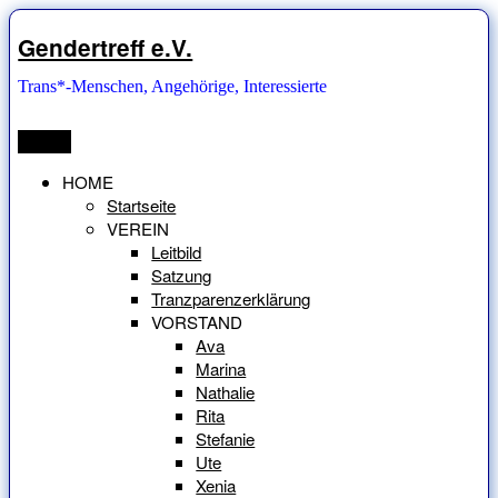
Zum
Inhalt
Gendertreff e.V.
springen
Trans*-Menschen, Angehörige, Interessierte
Menü
HOME
Startseite
VEREIN
Leitbild
Satzung
Tranzparenzerklärung
VORSTAND
Ava
Marina
Nathalie
Rita
Stefanie
Ute
Xenia