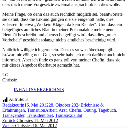
dass mich meine Vorgesetzte zweimal ansprach ob ich dies wolle.
Meine Frage, ob denn das auch rechtlich möglich sei, beantwortete
sie damit, dass die Erkundigungen die sie eingeholt hatte, dies
zulassen. In etwa „Wo kein Kläger, da kein Richter“. Und dass ein
beigefügtes amtliches Blatt in meiner Personalakte meine neue
Identität beschreibt und ebenso beigefügt wird, dass dies „unter
Vorbehalt“ geschieht solange nichts amtliches bescheinigt wird.
Natürlich willigte ich gerne ein. Dass es so was überhaupt gibt,
ist/war mir völlig neu. Gut, so sehr habe ich mich darüber auch nicht
informiert. Aber ich finde es ganz toll von meiner Chefin, dass sie
mir dieses Angebot überhaupt gemacht hat.
LG
Chrissie
INHALTSVERZEICHNIS
Aufrufe:
3
Autor
Veröffentlicht
Kategorien
Redakteurin
16. Mai 2012
28. Oktober 2024
Erlebnisse &
am
Schlagwörter
Erfahrungen
,
Transition
Arbeit
,
Arzt
,
Chefin
,
Outing
,
Tagebuch
,
Transgender
,
Transidentitaet
,
Transsexualität
Beitragsnavigation
Vorheriger
Zurück
Chrissies 11. Mai 2012
Nächster
Beitrag:
Weiter
Chrissies 16. Mai 2012