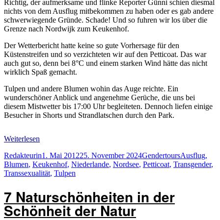
Richtig, der aufmerksame und flinke Reporter Günni schien diesmal
nichts von dem Ausflug mitbekommen zu haben oder es gab andere
schwerwiegende Gründe. Schade! Und so fuhren wir los über die
Grenze nach Nordwijk zum Keukenhof.
Der Wetterbericht hatte keine so gute Vorhersage für den
Küstenstreifen und so verzichteten wir auf den Petticoat. Das war
auch gut so, denn bei 8°C und einem starken Wind hätte das nicht
wirklich Spaß gemacht.
Tulpen und andere Blumen wohin das Auge reichte. Ein
wunderschöner Anblick und angenehme Gerüche, die uns bei
diesem Mistwetter bis 17:00 Uhr begleiteten. Dennoch liefen einige
Besucher in Shorts und Strandlatschen durch den Park.
Weiterlesen
Autor
Veröffentlicht
Kategorien
Schlagwörte
Redakteurin
1. Mai 2012
25. November 2024
Gendertours
Ausflug
,
am
Blumen
,
Keukenhof
,
Niederlande
,
Nordsee
,
Petticoat
,
Transgender
,
Transsexualität
,
Tulpen
7 Naturschönheiten in der
Schönheit der Natur