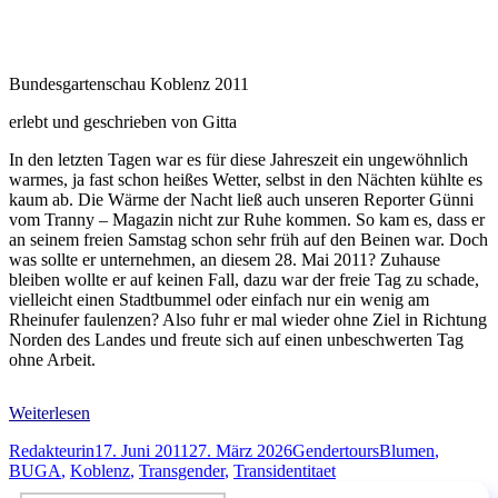
Bundesgartenschau Koblenz 2011
erlebt und geschrieben von Gitta
In den letzten Tagen war es für diese Jahreszeit ein ungewöhnlich
warmes, ja fast schon heißes Wetter, selbst in den Nächten kühlte es
kaum ab. Die Wärme der Nacht ließ auch unseren Reporter Günni
vom Tranny – Magazin nicht zur Ruhe kommen. So kam es, dass er
an seinem freien Samstag schon sehr früh auf den Beinen war. Doch
was sollte er unternehmen, an diesem 28. Mai 2011? Zuhause
bleiben wollte er auf keinen Fall, dazu war der freie Tag zu schade,
vielleicht einen Stadtbummel oder einfach nur ein wenig am
Rheinufer faulenzen? Also fuhr er mal wieder ohne Ziel in Richtung
Norden des Landes und freute sich auf einen unbeschwerten Tag
ohne Arbeit.
Weiterlesen
Autor
Veröffentlicht
Kategorien
Schlagwörter
Redakteurin
17. Juni 2011
27. März 2026
Gendertours
Blumen
,
am
BUGA
,
Koblenz
,
Transgender
,
Transidentitaet