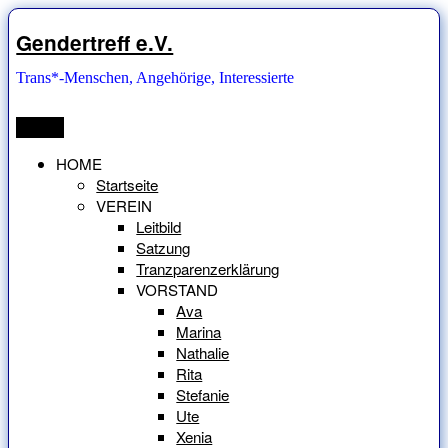
Zum
Inhalt
Gendertreff e.V.
springen
Trans*-Menschen, Angehörige, Interessierte
Menü
HOME
Startseite
VEREIN
Leitbild
Satzung
Tranzparenzerklärung
VORSTAND
Ava
Marina
Nathalie
Rita
Stefanie
Ute
Xenia